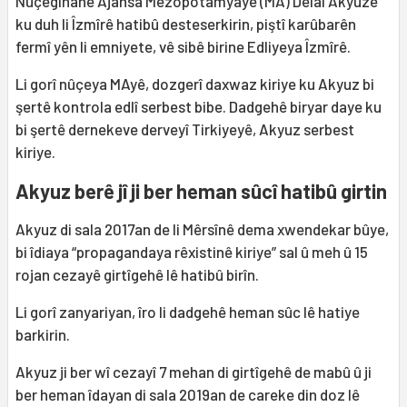
Nûçegîhanê Ajansa Mezopotamyayê (MA) Delal Akyuzê
ku duh li Îzmîrê hatibû desteserkirin, piştî karûbarên
fermî yên li emniyete, vê sibê birine Edliyeya Îzmîrê.
Li gorî nûçeya MAyê, dozgerî daxwaz kiriye ku Akyuz bi
şertê kontrola edlî serbest bibe. Dadgehê biryar daye ku
bi şertê dernekeve derveyî Tirkiyeyê, Akyuz serbest
kiriye.
Akyuz berê jî ji ber heman sûcî hatibû girtin
Akyuz di sala 2017an de li Mêrsînê dema xwendekar bûye,
bi îdiaya “propagandaya rêxistinê kiriye” sal û meh û 15
rojan cezayê girtîgehê lê hatibû birîn.
Li gorî zanyariyan, îro li dadgehê heman sûc lê hatiye
barkirin.
Akyuz ji ber wî cezayî 7 mehan di girtîgehê de mabû û ji
ber heman îdayan di sala 2019an de careke din doz lê