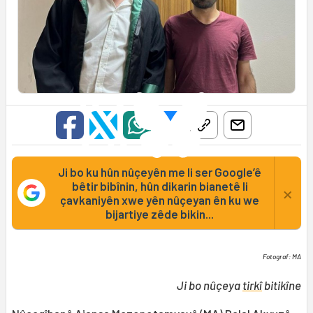
Ji bo ku hûn nûçeyên me li ser Google’ê
bêtir bibînin, hûn dikarin bianetê li
×
çavkaniyên xwe yên nûçeyan ên ku we
bijartiye zêde bikin...
Fotograf: MA
Ji bo nûçeya
tirkî
bitikîne