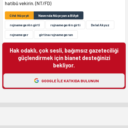
hatibû vekirin. (NT/FD)
Cihê Nûçeyê
Navenda Nûçeyan a BIAyê
rojnamegerên girtî
rojnamegerên girti
Delal Akyuz
rojnameger
girtina rojnamegeran
Hak odaklı, çok sesli, bağımsız gazeteciliği
güçlendirmek için bianet desteğinizi
bekliyor.
GOOGLE ILE KATKIDA BULUNUN