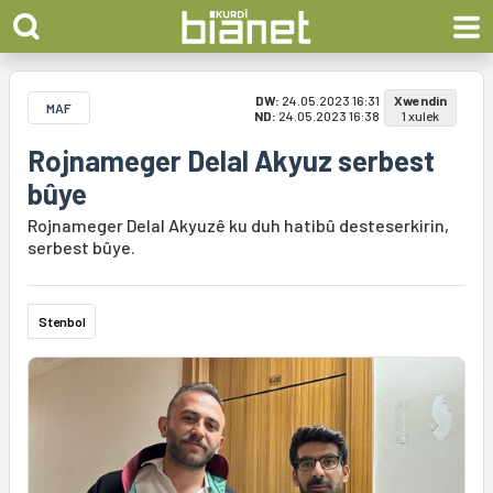
DW:
24.05.2023 16:31
Xwendin
MAF
ND:
24.05.2023 16:38
1 xulek
Rojnameger Delal Akyuz serbest
bûye
Rojnameger Delal Akyuzê ku duh hatibû desteserkirin,
serbest bûye.
Stenbol