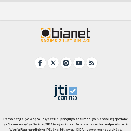
Ev malper ji aliyê Weqfa IPSyê ve û bi piştgiriya sazûmanî ya Ajansa Geşepêdanê
ya Navneteweyî ya Swêdê (SIDA) weşanê dike. Berpirsa naveroka malperê bi tenê
Weqfa Ragihandinê ya IPSyê ye, bi ti awayî SIDA ne berpirsa naverokê ye.