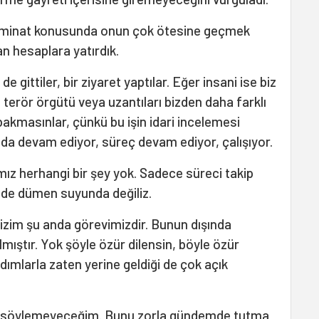
 tazminat konusunda onun çok ötesine geçmek
an hesaplara yatırdık.
de gittiler, bir ziyaret yaptılar. Eğer insani ise biz
 terör örgütü veya uzantıları bizden daha farklı
akmasınlar, çünkü bu işin idari incelemesi
anda devam ediyor, süreç devam ediyor, çalışıyor.
ız herhangi bir şey yok. Sadece süreci takip
n de dümen suyunda değiliz.
bizim şu anda görevimizdir. Bunun dışında
lmıştır. Yok şöyle özür dilensin, böyle özür
 adımlarla zaten yerine geldiği de çok açık
şey söylemeyeceğim. Bunu zorla gündemde tutma