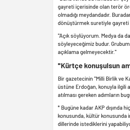
gayreti içerisinde olan terör ö
olmadığı meydandadır. Buradan
dönüştürmek suretiyle gayreti i
"Açık söylüyorum. Medya da dah
söyleyeceğimiz budur. Grubumd
açıklama gelmeyecektir."
"Kürtçe konuşulsun ama
Bir gazetecinin "Milli Birlik ve 
üstüne Erdoğan, konuyla ilgili a
atılması gereken adımların bugü
* Bugüne kadar AKP dışında hiçb
konusunda, kültür konusunda inka
dillerinde istediklerini yapabil