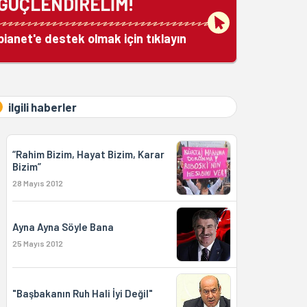
GÜÇLENDİRELİM!
bianet'e destek olmak için tıklayın
ilgili haberler
“Rahim Bizim, Hayat Bizim, Karar
Bizim”
28 Mayıs 2012
Ayna Ayna Söyle Bana
25 Mayıs 2012
"Başbakanın Ruh Hali İyi Değil"