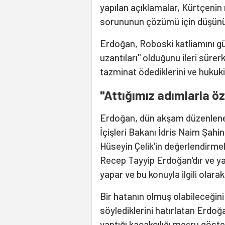
yapılan açıklamalar, Kürtçenin
sorununun çözümü için düşünül
Erdoğan, Roboski katliamını g
uzantıları" olduğunu ileri sür
tazminat ödediklerini ve hukuki
"Attığımız adımlarla öz
Erdoğan, dün akşam düzenlenen 
İçişleri Bakanı İdris Naim Şahi
Hüseyin Çelik'in değerlendirme
Recep Tayyip Erdoğan'dır ve ya
yapar ve bu konuyla ilgili olara
Bir hatanın olmuş olabileceğin
söylediklerini hatırlatan Erdoğ
yaptığı kaçakçılığı meşru göste