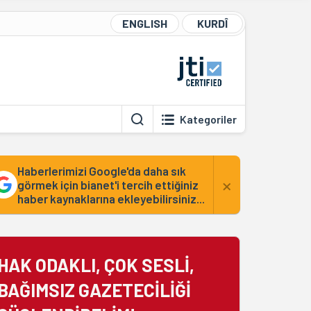
ENGLISH
KURDÎ
Kategoriler
Haberlerimizi Google'da daha sık
×
görmek için bianet'i tercih ettiğiniz
haber kaynaklarına ekleyebilirsiniz...
HAK ODAKLI, ÇOK SESLİ,
BAĞIMSIZ GAZETECİLİĞİ