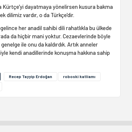
 da Kürtçe'yi dayatmaya yönelirsen kusura bakma
k dilimiz vardır, o da Türkçe'dir.
elince her anadil sahibi dili rahatlıkla bu ülkede
ada da hiçbir mani yoktur. Cezaevlerinde böyle
 genelge ile onu da kaldırdık. Artık anneler
eriyle kendi anadillerinde konuşma hakkına sahip
Recep Tayyip Erdoğan
roboski katliamı