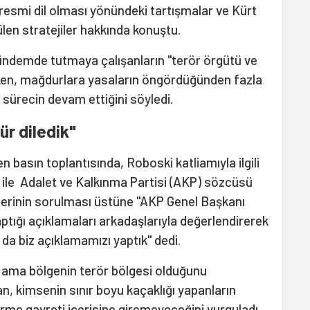
 resmi dil olması yönündeki tartışmalar ve Kürt
en stratejiler hakkında konuştu.
ündemde tutmaya çalışanların "terör örgütü ve
erken, mağdurlara yasaların öngördüğünden fazla
 sürecin devam ettiğini söyledi.
ür diledik"
basın toplantısında, Roboski katliamıyla ilgili
n ile Adalet ve Kalkınma Partisi (AKP) sözcüsü
lerinin sorulması üstüne "AKP Genel Başkanı
ptığı açıklamaları arkadaşlarıyla değerlendirerek
k da biz açıklamamızı yaptık" dedi.
i ama bölgenin terör bölgesi olduğunu
an, kimsenin sınır boyu kaçaklığı yapanların
rme gayreti içerisine giremeyeceğini vurguladı.