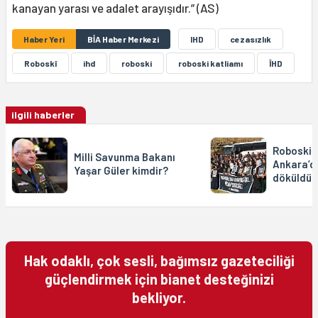
kanayan yarası ve adalet arayışıdır.” (AS)
Haber Yeri
BİA Haber Merkezi
IHD
cezasızlık
Roboskî
ihd
roboski
roboski katliamı
ÎHD
ilgili haberler
Roboski'
Milli Savunma Bakanı
Ankara’d
Yaşar Güler kimdir?
döküldü
Hak odaklı, çok sesli, bağımsız gazeteciliği
güçlendirmek için bianet desteğinizi
bekliyor.