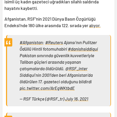
isimli üç kadın gazeteci uğradıkları silahlı saldırıda
hayatını kaybetti.
Afganistan, RSF'nin 2021 Dünya Basın Özgürlüğü
Endeksi'nde 180 ülke arasında 122. sırada yer
alıyor.
#Afganistan
:
#Reuters
Ajansı’nın Pulitzer
Ödüllü Hintli fotomuhabiri
#danishsiddiqui
Pakistan sınırında güvenlik kuvvetleriyle
Taliban güçleri arasında yaşanan
çatışmalarda öldürüldü.
@RSF_inter
Siddiqui’nin 2001’den beri Afganistan’da
öldürülen 17. gazeteci olduğunu bildirdi
pic.twitter.com/ArEgWKtbdE
— RSF Türkçe (@RSF_tr)
July 16, 2021