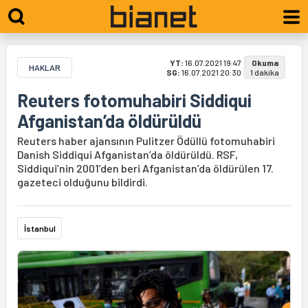
YT:
16.07.2021 19:47
Okuma
HAKLAR
SG:
16.07.2021 20:30
1 dakika
Reuters fotomuhabiri Siddiqui
Afganistan’da öldürüldü
Reuters haber ajansının Pulitzer Ödüllü fotomuhabiri
Danish Siddiqui Afganistan’da öldürüldü. RSF,
Siddiqui’nin 2001’den beri Afganistan’da öldürülen 17.
gazeteci olduğunu bildirdi.
İstanbul