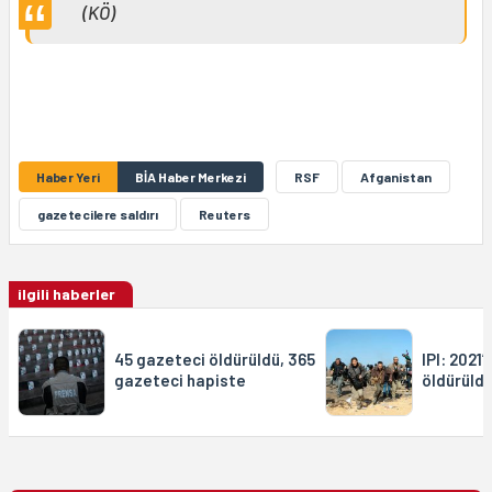
(KÖ)
Haber Yeri
BİA Haber Merkezi
RSF
Afganistan
gazetecilere saldırı
Reuters
ilgili haberler
45 gazeteci öldürüldü, 365
IPI: 2021
gazeteci hapiste
öldürüld