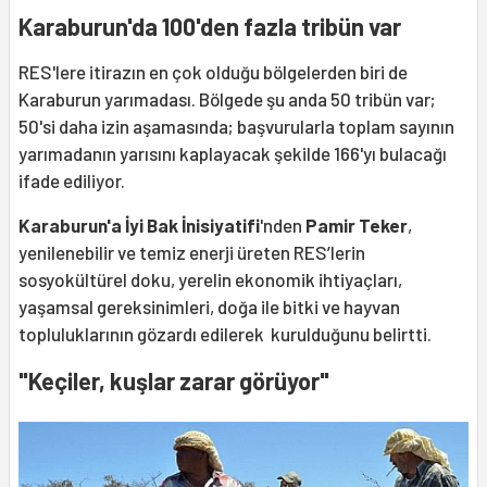
Karaburun'da 100'den fazla tribün var
RES'lere itirazın en çok olduğu bölgelerden biri de
Karaburun yarımadası. Bölgede şu anda 50 tribün var;
50'si daha izin aşamasında; başvurularla toplam sayının
yarımadanın yarısını kaplayacak şekilde 166'yı bulacağı
ifade ediliyor.
Karaburun'a İyi Bak İnisiyatifi
'nden
Pamir Teker
,
yenilenebilir ve temiz enerji üreten RES’lerin
sosyokültürel doku, yerelin ekonomik ihtiyaçları,
yaşamsal gereksinimleri, doğa ile bitki ve hayvan
topluluklarının gözardı edilerek kurulduğunu belirtti.
"Keçiler, kuşlar zarar görüyor"