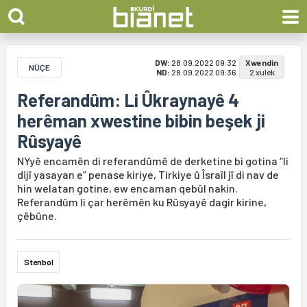
DW:
28.09.2022 09:32
Xwendin
NÛÇE
ND:
28.09.2022 09:36
2 xulek
Referandûm: Li Ûkraynayê 4
herêman xwestine bibin beşek ji
Rûsyayê
NYyê encamên di referandûmê de derketine bi gotina “li
dijî yasayan e” penase kiriye, Tirkiye û Îsraîl jî di nav de
hin welatan gotine, ew encaman qebûl nakin.
Referandûm li çar herêmên ku Rûsyayê dagir kirine,
çêbûne.
Stenbol