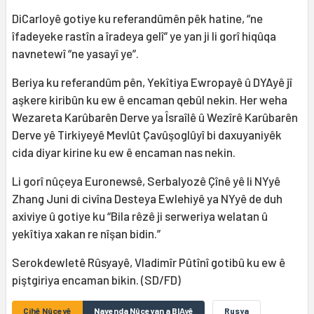
DiCarloyê gotiye ku referandûmên pêk hatine, “ne
îfadeyeke rastîn a îradeya gelî” ye yan ji li gorî hiqûqa
navnetewî “ne yasayî ye”.
Beriya ku referandûm pên, Yekîtiya Ewropayê û DYAyê jî
aşkere kiribûn ku ew ê encaman qebûl nekin. Her weha
Wezareta Karûbarên Derve ya Îsraîlê û Wezîrê Karûbarên
Derve yê Tirkiyeyê Mevlût Çavûşoglûyî bi daxuyaniyêk
cida diyar kirine ku ew ê encaman nas nekin.
Li gorî nûçeya Euronewsê, Serbalyozê Çînê yê li NYyê
Zhang Juni di civîna Desteya Ewlehiyê ya NYyê de duh
axiviye û gotiye ku “Bila rêzê ji serweriya welatan û
yekîtiya xakan re nîşan bidin.”
Serokdewletê Rûsyayê, Vladimîr Pûtînî gotibû ku ew ê
piştgiriya encaman bikin. (SD/FD)
Cihê Nûçeyê
Navenda Nûçeyan a BIAyê
Rusya