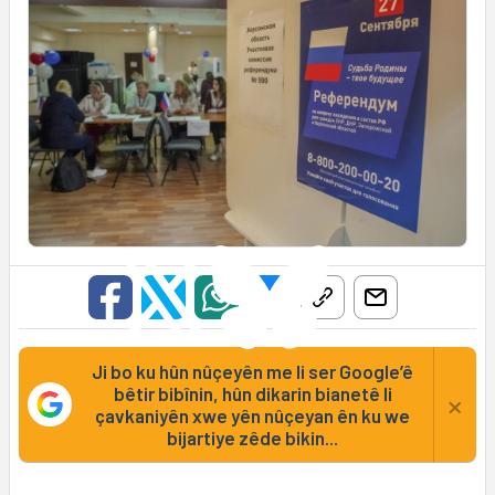
Ji bo ku hûn nûçeyên me li ser Google’ê
bêtir bibînin, hûn dikarin bianetê li
×
çavkaniyên xwe yên nûçeyan ên ku we
bijartiye zêde bikin...