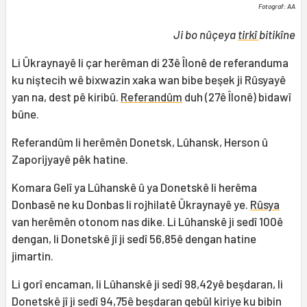
Fotograf: AA
Ji bo nûçeya
tirkî
bitikîne
Li Ûkraynayê li çar herêman di 23ê Îlonê de referanduma
ku niştecih wê bixwazin xaka wan bibe beşek ji Rûsyayê
yan na, dest pê kiribû.
Referandûm
duh (27ê Îlonê) bidawî
bûne.
Referandûm li herêmên Donetsk, Lûhansk, Herson û
Zaporijyayê pêk hatine.
Komara Gelî ya Lûhanskê û ya Donetskê li herêma
Donbasê ne ku Donbas li rojhilatê Ûkraynayê ye.
Rûsya
van herêmên otonom nas dike. Li Lûhanskê ji sedî 100ê
dengan, li Donetskê jî ji sedî 56,85ê dengan hatine
jimartin.
Li gorî encaman, li Lûhanskê ji sedî 98,42yê beşdaran, li
Donetskê jî ji sedî 94,75ê beşdaran qebûl kiriye ku bibin