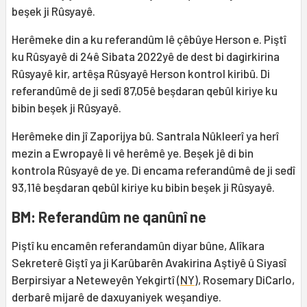
beşek ji Rûsyayê.
Herêmeke din a ku referandûm lê çêbûye Herson e. Piştî
ku Rûsyayê di 24ê Sibata 2022yê de dest bi dagirkirina
Rûsyayê kir, artêşa Rûsyayê Herson kontrol kiribû. Di
referandûmê de ji sedî 87,05ê beşdaran qebûl kiriye ku
bibin beşek ji Rûsyayê.
Herêmeke din jî Zaporijya bû. Santrala Nûkleerî ya herî
mezin a Ewropayê li vê herêmê ye. Beşek jê di bin
kontrola Rûsyayê de ye. Di encama referandûmê de ji sedî
93,11ê beşdaran qebûl kiriye ku bibin beşek ji Rûsyayê.
BM: Referandûm ne qanûnî ne
Piştî ku encamên referandamûn diyar bûne, Alîkara
Sekreterê Giştî ya ji Karûbarên Avakirina Aştiyê û Siyasî
Berpirsiyar a Neteweyên Yekgirtî (
NY
), Rosemary DiCarlo,
derbarê mijarê de daxuyaniyek weşandiye.