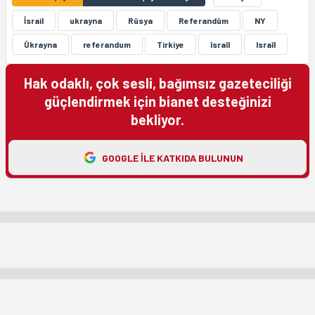
İsrail
ukrayna
Rûsya
Referandûm
NY
Ûkrayna
referandum
Tirkiye
îsraîl
Israîl
Hak odaklı, çok sesli, bağımsız gazeteciliği
güçlendirmek için bianet desteğinizi
bekliyor.
GOOGLE ILE KATKIDA BULUNUN