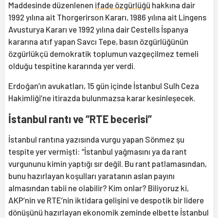
Maddesinde düzenlenen
ifade özgürlüğü
hakkına dair
1992 yılına ait Thorgerirson Kararı, 1986 yılına ait Lingens
Avusturya Kararı ve 1992 yılına dair Cestells İspanya
kararına atıf yapan Savcı Tepe, basın özgürlüğünün
özgürlükçü demokratik toplumun vazgeçilmez temeli
olduğu tespitine kararında yer verdi.
Erdoğan’ın avukatları, 15 gün içinde İstanbul Sulh Ceza
Hakimliği’ne itirazda bulunmazsa karar kesinleşecek.
İstanbul rantı ve “RTE becerisi”
İstanbul rantına yazısında vurgu yapan Sönmez şu
tespite yer vermişti: “İstanbul yağmasını ya da rant
vurgununu kimin yaptığı sır değil. Bu rant patlamasından,
bunu hazırlayan koşulları yaratanın aslan payını
almasından tabii ne olabilir? Kim onlar? Biliyoruz ki,
AKP’nin ve RTE’nin iktidara gelişini ve despotik bir lidere
dönüşünü hazırlayan ekonomik zeminde elbette İstanbul