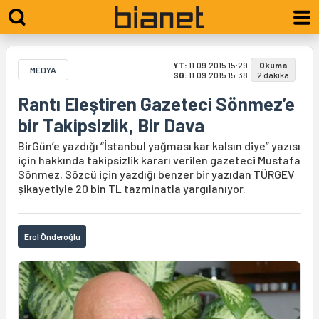
YT:
11.09.2015 15:29
Okuma
MEDYA
SG:
11.09.2015 15:38
2 dakika
Rantı Eleştiren Gazeteci Sönmez’e
bir Takipsizlik, Bir Dava
BirGün’e yazdığı “İstanbul yağması kar kalsın diye” yazısı
için hakkında takipsizlik kararı verilen gazeteci Mustafa
Sönmez, Sözcü için yazdığı benzer bir yazıdan TÜRGEV
şikayetiyle 20 bin TL tazminatla yargılanıyor.
Erol Önderoğlu