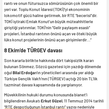
rantı ve onun fütursuzca sömürüsünün çok önemli bir
yeri var. Toplu Konut İdaresi (TOKİ)’yi ekonominin
lokomotif gücü haline getirmek, bir RTE “becerisi”dir.
TOKİ iştiraki Emlak Konut’un büyük müteahhitlerle
giriştiği yatırımlar, TOKİ’nin “Gelir paylaşım esaslı”
projeleri, İstanbul rantının önünü açan ve öteki büyük
lüks konut projelerinin önünü açan girişimlerdir…”
8 Ekim’de TÜRGEV davası
Son kararla birlikte hakkında dört takipsizlik kararı
bulunan Sönmez, Sözcü gazetesi için yazdığı dönemde
oğul
Bilal Erdoğa
n'ın yöneticileri arasında yer aldığı
Türkiye Gençlik Vakfı’nın (TÜRGEV) açtığı 20 bin TL’lik
tazminat davası kapsamında da yargılanıyor.
Müvekkilinin hukuki durumu konusunda bianet’i
bilgilendiren Avukatı
Erkut Güzel
, 11 Temmuz 2014 tarihli
“RTE despotluğunun İstanbul rantı”
yazısı nedeniyle