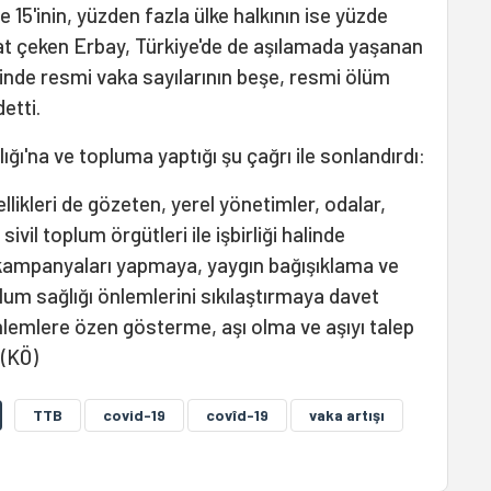
5'inin, yüzden fazla ülke halkının ise yüzde
kkat çeken Erbay, Türkiye'de de aşılamada yaşanan
nde resmi vaka sayılarının beşe, resmi ölüm
etti.
ı'na ve topluma yaptığı şu çağrı ile sonlandırdı:
ellikleri de gözeten, yerel yönetimler, odalar,
ivil toplum örgütleri ile işbirliği halinde
ı kampanyaları yapmaya, yaygın bağışıklama ve
lum sağlığı önlemlerini sıkılaştırmaya davet
nlemlere özen gösterme, aşı olma ve aşıyı talep
 (KÖ)
TTB
covid-19
covîd-19
vaka artışı