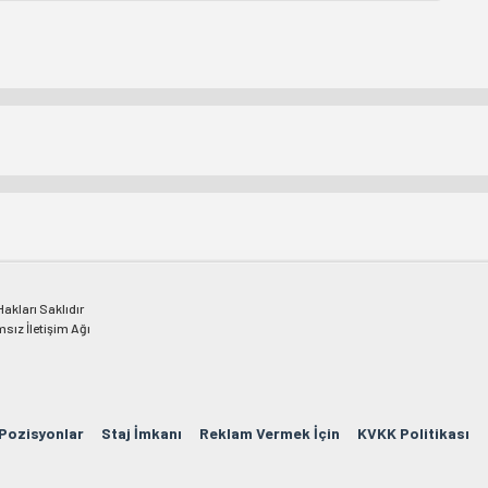
kları Saklıdır
msız İletişim Ağı
 Pozisyonlar
Staj İmkanı
Reklam Vermek İçin
KVKK Politikası