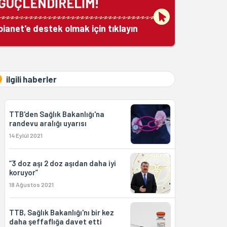
GÜÇLENDİRELİM!
bianet'e destek olmak için tıklayın
ilgili haberler
TTB'den Sağlık Bakanlığı'na
randevu aralığı uyarısı
14 Eylül 2021
“3 doz aşı 2 doz aşıdan daha iyi
koruyor”
18 Ağustos 2021
TTB, Sağlık Bakanlığı'nı bir kez
daha şeffaflığa davet etti