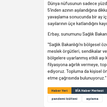
Dünya nüfusunun sadece yüzde 1
5'inden azının aşılandığına di
yavaşlama sonucunda bir ay içi
sayılarının üçe katlandığını kayd
Erbay, sunumunu Sağlık Bakanlığ
"Sağlık Bakanlığı'nı bölgesel öz
meslek örgütleri, sendikalar ve s
bölgelere uyarlanmış etkili aş
filyasyona ağırlık vermeye, top
ediyoruz. Topluma da kişisel ö
etme çağrısında bulunuyoruz."
Haber Yeri
BİA Haber Merkezi
pandemi bülteni
aşılama