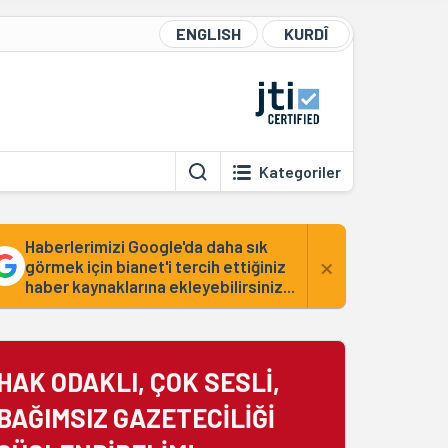
ENGLISH
KURDÎ
Kategoriler
Haberlerimizi Google'da daha sık
×
görmek için bianet'i tercih ettiğiniz
haber kaynaklarına ekleyebilirsiniz...
HAK ODAKLI, ÇOK SESLİ,
BAĞIMSIZ GAZETECİLİĞİ