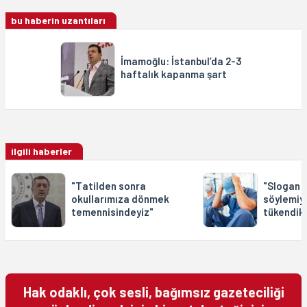
bu haberin uzantıları
İmamoğlu: İstanbul’da 2-3
haftalık kapanma şart
ilgili haberler
"Tatilden sonra
"Slogan 
okullarımıza dönmek
söylemiy
temennisindeyiz"
tükendik
Hak odaklı, çok sesli, bağımsız gazeteciliği