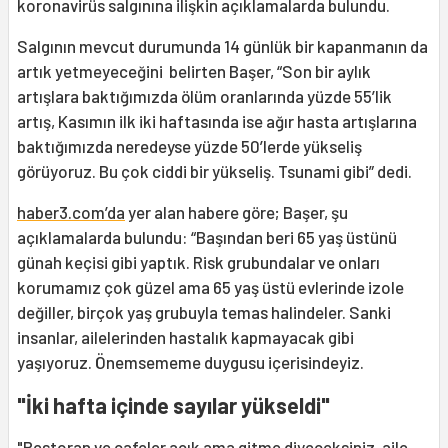
koronavirüs salgınına ilişkin açıklamalarda bulundu.
Salgının mevcut durumunda 14 günlük bir kapanmanın da
artık yetmeyeceğini belirten Başer, “Son bir aylık
artışlara baktığımızda ölüm oranlarında yüzde 55’lik
artış, Kasımın ilk iki haftasında ise ağır hasta artışlarına
baktığımızda neredeyse yüzde 50’lerde yükseliş
görüyoruz. Bu çok ciddi bir yükseliş. Tsunami gibi” dedi.
haber3.com’da
yer alan habere göre; Başer, şu
açıklamalarda bulundu: “Başından beri 65 yaş üstünü
günah keçisi gibi yaptık. Risk grubundalar ve onları
korumamız çok güzel ama 65 yaş üstü evlerinde izole
değiller, birçok yaş grubuyla temas halindeler. Sanki
insanlar, ailelerinden hastalık kapmayacak gibi
yaşıyoruz. Önemsememe duygusu içerisindeyiz.
"İki hafta içinde sayılar yükseldi"
"Restoran ve cafeler açık ama gitme diyeceksiniz, aile