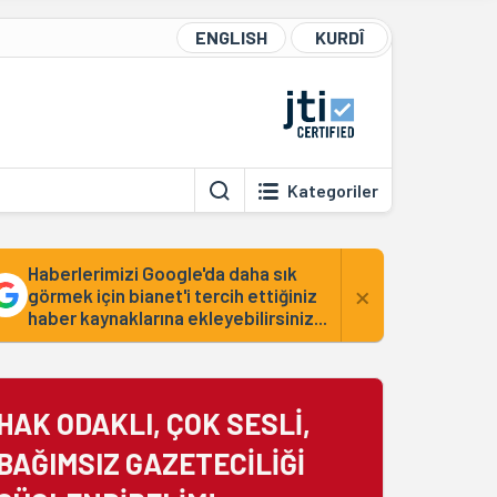
ENGLISH
KURDÎ
Kategoriler
Haberlerimizi Google'da daha sık
×
görmek için bianet'i tercih ettiğiniz
haber kaynaklarına ekleyebilirsiniz...
HAK ODAKLI, ÇOK SESLİ,
BAĞIMSIZ GAZETECİLİĞİ