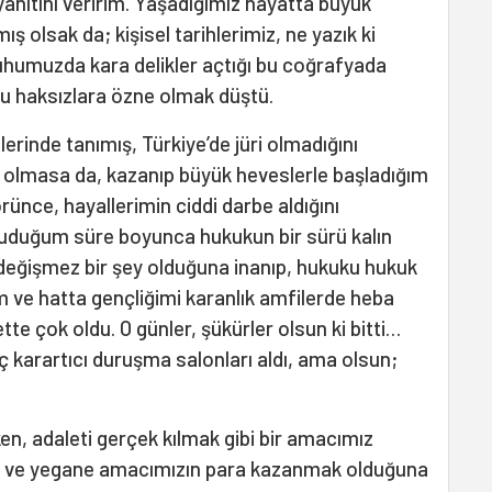
yanıtını veririm. Yaşadığımız hayatta büyük
 olsak da; kişisel tarihlerimiz, ne yazık ki
ruhumuzda kara delikler açtığı bu coğrafyada
 bu haksızlara özne olmak düştü.
erinde tanımış, Türkiye’de jüri olmadığını
 olmasa da, kazanıp büyük heveslerle başladığım
rünce, hayallerimin ciddi darbe aldığını
duğum süre boyunca hukukun bir sürü kalın
a değişmez bir şey olduğuna inanıp, hukuku hukuk
ve hatta gençliğimi karanlık amfilerde heba
te çok oldu. O günler, şükürler olsun ki bitti…
 iç karartıcı duruşma salonları aldı, ama olsun;
en, adaleti gerçek kılmak gibi bir amacımız
l ve yegane amacımızın para kazanmak olduğuna