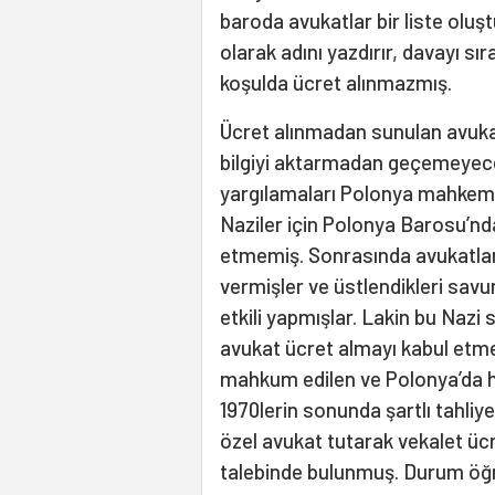
baroda avukatlar bir liste oluşt
olarak adını yazdırır, davayı sı
koşulda ücret alınmazmış.
Ücret alınmadan sunulan avuka
bilgiyi aktarmadan geçemeyece
yargılamaları Polonya mahkeme
Naziler için Polonya Barosu’nd
etmemiş. Sonrasında avukatla
vermişler ve üstlendikleri savu
etkili yapmışlar. Lakin bu Nazi 
avukat ücret almayı kabul et
mahkum edilen ve Polonya’da ha
1970lerin sonunda şartlı tahli
özel avukat tutarak vekalet ücre
talebinde bulunmuş. Durum öğre