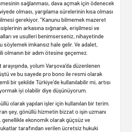
ilinmesinin sağlanması, dava açmak için ödenecek
iyede olması, yargılama sürelerinin kısa olması
irilmesi gerekiyor. “Kanunu bilmemek mazeret
siplerinin arkasına sığınarak, erişilmesi ve
lları ve usulleri benimserseniz, nihayetinde
nu söylemek imkansız hale gelir. Ve adalet,
gili olmanın bir adım ötesine geçemez.
t arayışında, yolum Varşova’da düzenlenen
tü ve bu sayede pro bono ile resmi olarak
i bir şekilde Türkiye’de kullanılabilir mi, artısı
 yormak iyi olabilir diye düşünüyorum.
ü olarak yapılan işler için kullanılan bir terim.
ran şey, gönüllü hizmetin bizzat o işin uzmanı
, genellikle ekonomik olarak güçsüz ve
vukatlar tarafından verilen ücretsiz hukuki