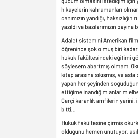
gücüm olmasını istediğim için 
hikayelerin kahramanları olmamış
canımızın yandığı, haksızlığın 
yazıldı ve bazılarımızın payına
Adalet sistemini Amerikan filml
öğrenince şok olmuş biri kadar
hukuk fakültesindeki eğitimi gö
söylesem abartmış olmam. Oku
kitap arasına sıkışmış, ve asl
yapan her şeyinden soğuduğum 
ettiğime inandığım anlarım elbet
Gerçi karanlık amfilerin yerini,
bitti…
Hukuk fakültesine girmiş okurk
olduğunu hemen unutuyor, ası