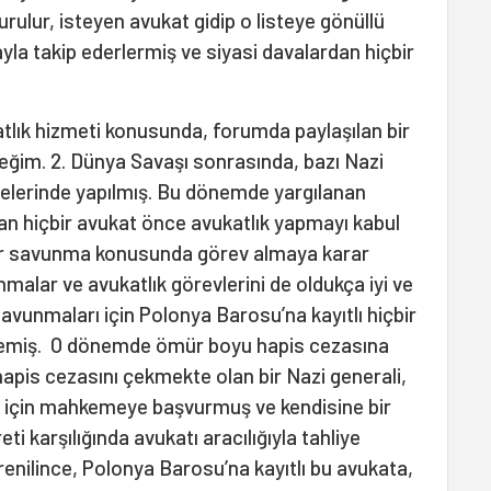
urulur, isteyen avukat gidip o listeye gönüllü
rayla takip ederlermiş ve siyasi davalardan hiçbir
tlık hizmeti konusunda, forumda paylaşılan bir
ğim. 2. Dünya Savaşı sonrasında, bazı Nazi
lerinde yapılmış. Bu dönemde yargılanan
an hiçbir avukat önce avukatlık yapmayı kabul
r savunma konusunda görev almaya karar
nmalar ve avukatlık görevlerini de oldukça iyi ve
savunmaları için Polonya Barosu’na kayıtlı hiçbir
memiş. O dönemde ömür boyu hapis cezasına
pis cezasını çekmekte olan bir Nazi generali,
ye için mahkemeye başvurmuş ve kendisine bir
ti karşılığında avukatı aracılığıyla tahliye
nilince, Polonya Barosu’na kayıtlı bu avukata,