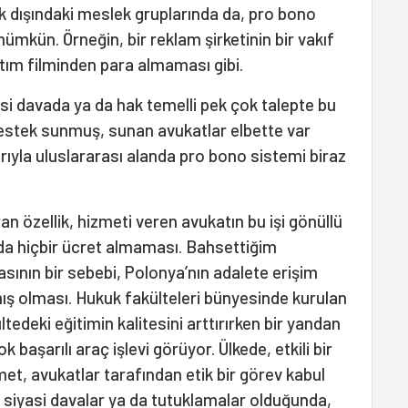
kuk dışındaki meslek gruplarında da, pro bono
mkün. Örneğin, bir reklam şirketinin bir vakıf
ıtım filminden para almaması gibi.
si davada ya da hak temelli pek çok talepte bu
destek sunmuş, sunan avukatlar elbette var
ıyla uluslararası alanda pro bono sistemi biraz
n özellik, hizmeti veren avukatın bu işi gönüllü
nda hiçbir ücret almaması. Bahsettiğim
sının bir sebebi, Polonya’nın adalete erişim
mış olması. Hukuk fakülteleri bünyesinde kurulan
ltedeki eğitimin kalitesini arttırırken bir yandan
başarılı araç işlevi görüyor. Ülkede, etkili bir
et, avukatlar tarafından etik bir görev kabul
siyasi davalar ya da tutuklamalar olduğunda,