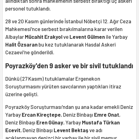
alındıktan sonra mahkemenin serbest bıraktığı üç askeri
personel tutuklandı.
28 ve 20 Kasım günlerinde İstanbul Nöbetçi 12. Ağır Ceza
Mahkemesi'nce serbest bırakılmalarına karar verilen
Albaylar
Mücahit Erakyol
ve
Levent Gülmen
ile Yarbay
Halit Özsaran
bu kez tutuklanarak Hasdal Askeri
Cezaevi'ne gönderildi.
Poyrazköy'den 9 asker ve bir sivil tutuklandı
Dünkü (27 Kasım) tutuklamalar Ergenekon
Soruşturmasını yürüten savcılarının yaptıkları itiraz
üzerine gelişti.
Poyrazköy Soruşturması'ndan şu ana kadar emekli Deniz
Yarbay
Ercan Kireçtepe
, Deniz Binbaşı
Emre Onat
,
Deniz Binbaşı
Eren Günay
, Yarbay
Mustafa Türkan
Ecevit
, Deniz Binbaşı
Levent Bektaş
ve adı
açıklanmayan denizci bir yarbay ile bir sivil memur