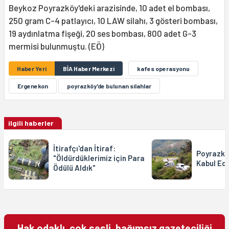
Beykoz Poyrazköy'deki arazisinde, 10 adet el bombası,
250 gram C-4 patlayıcı, 10 LAW silahı, 3 gösteri bombası,
19 aydınlatma fişeği, 20 ses bombası, 800 adet G-3
mermisi bulunmuştu. (EÖ)
Haber Yeri
BİA Haber Merkezi
kafes operasyonu
Ergenekon
poyrazköy'de bulunan silahlar
ilgili haberler
İtirafçı'dan İtiraf:
Poyrazkö
"Öldürdüklerimiz için Para
Kabul Edi
Ödülü Aldık"
Hak odaklı, çok sesli, bağımsız gazeteciliği