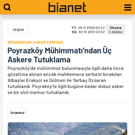
YT:
28.11.2009 00:42
Okuma
YAŞAM
SG:
30.10.2013 23:57
2 dakika
ERGENEKON SORUŞTURMASI
Poyrazköy Mühimmatı'ndan Üç
Askere Tutuklama
Poyrazköy'de mühimmat bulunmasıyla ilgili daha önce
gözaltına alınan ancak mahkemece serbest bırakılan
Albaylar Erakyol ve Gülmen ile Yarbay Özsaran
tutuklandı. Poyraköy'le ilgili bugüne kadar dokuz asker
ve bir sivil memur tutuklandı.
İstanbul