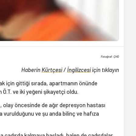
Fotoğraf: ÇHD
Haberin
Kürtçesi
/
İngilizcesi
için tıklayın
ak için gittiği sırada, apartmanın önünde
 Ö.T. ve iki yeğeni şikayetçi oldu.
da, olay öncesinde de ağır depresyon hastası
a vurulduğunu ve şu anda bilinç ve hafıza
 çadırda kalmaya başladı, halen de çadırdalar,