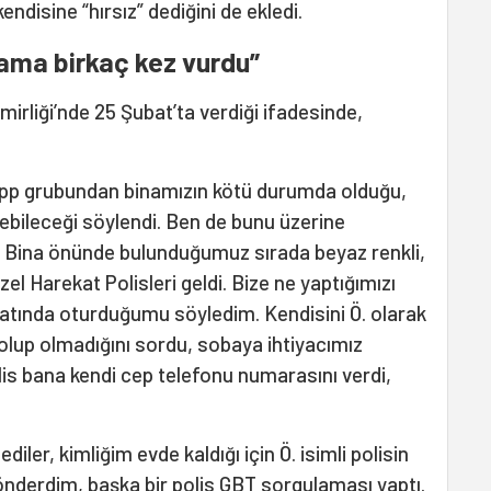
endisine “hırsız” dediğini de ekledi.
fama birkaç kez vurdu”
mirliği’nde 25 Şubat’ta verdiği ifadesinde,
App grubundan binamızın kötü durumda olduğu,
ebileceği söylendi. Ben de bunu üzerine
. Bina önünde bulunduğumuz sırada beyaz renkli,
el Harekat Polisleri geldi. Bize ne yaptığımızı
 katında oturduğumu söyledim. Kendisini Ö. olarak
z olup olmadığını sordu, sobaya ihtiyacımız
lis bana kendi cep telefonu numarasını verdi,
diler, kimliğim evde kaldığı için Ö. isimli polisin
gönderdim, başka bir polis GBT sorgulaması yaptı.