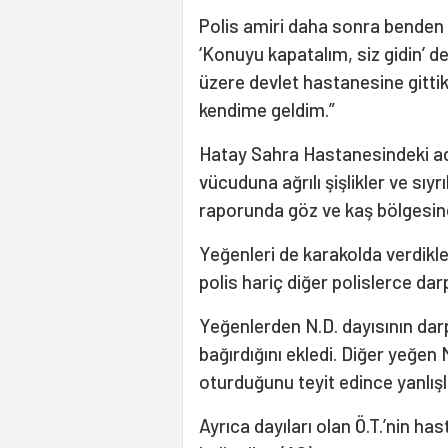
Polis amiri daha sonra benden 
‘Konuyu kapatalım, siz gidin’ d
üzere devlet hastanesine gitti
kendime geldim.”
Hatay Sahra Hastanesindeki adl
vücuduna ağrılı şişlikler ve sıyr
raporunda göz ve kaş bölgesinde
Yeğenleri de karakolda verdikler
polis hariç diğer polislerce darp
Yeğenlerden N.D. dayısının dar
bağırdığını ekledi. Diğer yeğen 
oturduğunu teyit edince yanlışlı
Ayrıca dayıları olan Ö.T.’nin h