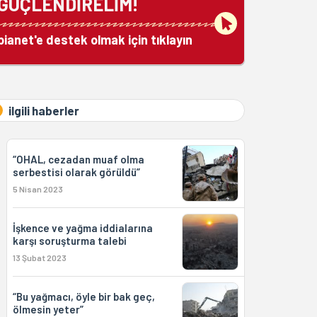
GÜÇLENDİRELİM!
bianet'e destek olmak için tıklayın
ilgili haberler
“OHAL, cezadan muaf olma
serbestisi olarak görüldü”
5 Nisan 2023
İşkence ve yağma iddialarına
karşı soruşturma talebi
13 Şubat 2023
“Bu yağmacı, öyle bir bak geç,
ölmesin yeter”