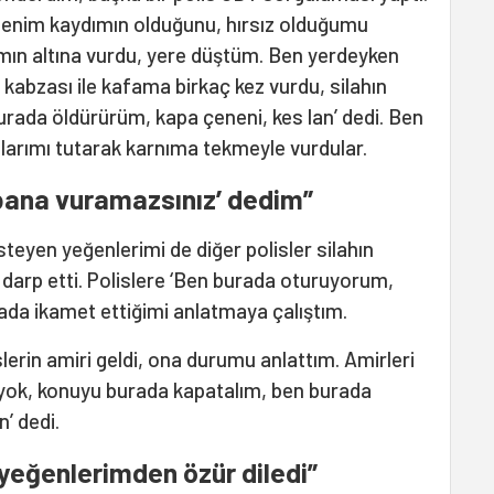
enim kaydımın olduğunu, hırsız olduğumu
ımın altına vurdu, yere düştüm. Ben yerdeyken
n kabzası ile kafama birkaç kez vurdu, silahın
rada öldürürüm, kapa çeneni, kes lan’ dedi. Ben
llarımı tutarak karnıma tekmeyle vurdular.
bana vuramazsınız’ dedim”
teyen yeğenlerimi de diğer polisler silahın
k darp etti. Polislere ‘Ben burada oturuyorum,
da ikamet ettiğimi anlatmaya çalıştım.
lerin amiri geldi, ona durumu anlattım. Amirleri
 yok, konuyu burada kapatalım, ben burada
’ dedi.
 yeğenlerimden özür diledi”