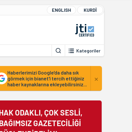
ENGLISH
KURDÎ
Kategoriler
Haberlerimizi Google'da daha sık
×
görmek için bianet'i tercih ettiğiniz
haber kaynaklarına ekleyebilirsiniz...
HAK ODAKLI, ÇOK SESLİ,
BAĞIMSIZ GAZETECİLİĞİ