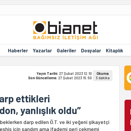
Haberler
Yazarlar
Galeriler
Dosyalar
Kitaplık
Yayın Tarihi:
27 Şubat 2023 12:10
Okuma
Son Güncelleme:
27 Şubat 2023 15:50
3 dakika
arp ettikleri
on, yanlışlık oldu”
beklerken darp edilen Ö.T. ve iki yeğeni şikayetçi
, teşhis için sandım ama ifademi geri çekmemi