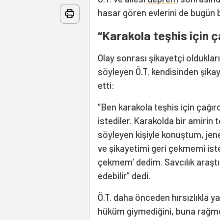
hasar gören evlerini de bugün b
“Karakola teşhis için ç
Olay sonrası şikayetçi oldukları
söyleyen Ö.T. kendisinden şikay
etti:
“Ben karakola teşhis için çağı
istediler. Karakolda bir amiri
söyleyen kişiyle konuştum, jener
ve şikayetimi geri çekmemi ist
çekmem’ dedim. Savcılık araştı
edebilir” dedi.
Ö.T. daha önceden hırsızlıkla y
hüküm giymediğini, buna rağme