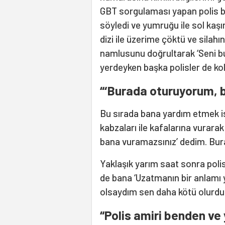
GBT sorgulaması yapan polis b
söyledi ve yumruğu ile sol kaş
dizi ile üzerime çöktü ve silahı
namlusunu doğrultarak ‘Seni bu
yerdeyken başka polisler de ko
“‘Burada oturuyorum, 
Bu sırada bana yardım etmek is
kabzaları ile kafalarına vurara
bana vuramazsınız’ dedim. Bura
Yaklaşık yarım saat sonra polis
de bana ‘Uzatmanın bir anlamı
olsaydım sen daha kötü olurdun
“Polis amiri benden ve