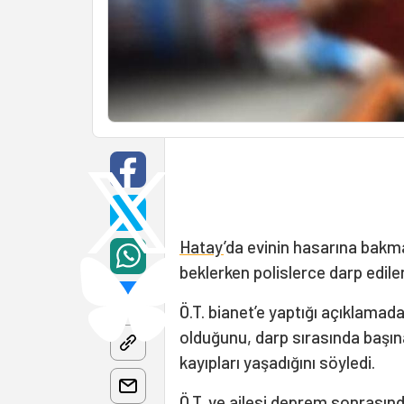
Hatay
’da evinin hasarına bakm
beklerken polislerce darp edilen
Ö.T. bianet’e yaptığı açıklama
olduğunu, darp sırasında başın
kayıpları yaşadığını söyledi.
Ö.T. ve ailesi
deprem
sonrasında