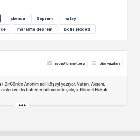
işkence
Deprem
hatay
nce
maraş'ta deprem
polis şiddeti
ayca@bianet.org
tüm yazıları
). BirGün’de Anonim adlı köşeyi yazıyor. Vatan, Akşam,
ıişleri ve dış haberler bölümünde çalıştı. Güncel Hukuk