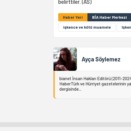
belirttiler. (AS)
Haber Yeri
BİA Haber Merkezi
işkence ve kötü muamele
îşke
Ayça Söylemez
bianet İnsan Hakları Editörü (2011-2024
HaberTürk ve Hürriyet gazetelerinin yaz
dergisinde...