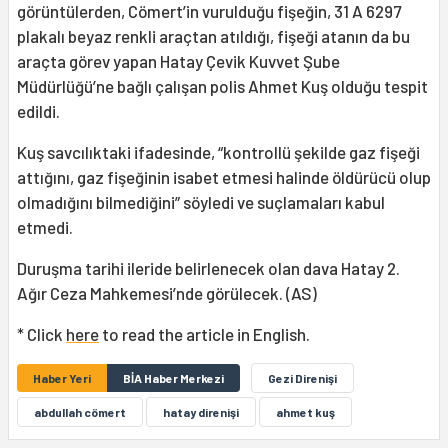
görüntülerden, Cömert’in vurulduğu fişeğin, 31 A 6297
plakalı beyaz renkli araçtan atıldığı, fişeği atanın da bu
araçta görev yapan Hatay Çevik Kuvvet Şube
Müdürlüğü’ne bağlı çalışan polis Ahmet Kuş olduğu tespit
edildi.
Kuş savcılıktaki ifadesinde, “kontrollü şekilde gaz fişeği
attığını, gaz fişeğinin isabet etmesi halinde öldürücü olup
olmadığını bilmediğini” söyledi ve suçlamaları kabul
etmedi.
Duruşma tarihi ileride belirlenecek olan dava Hatay 2.
Ağır Ceza Mahkemesi’nde görülecek. (AS)
* Click
here
to read the article in English.
Haber Yeri
BİA Haber Merkezi
Gezi Direnişi
abdullah cömert
hatay direnişi
ahmet kuş