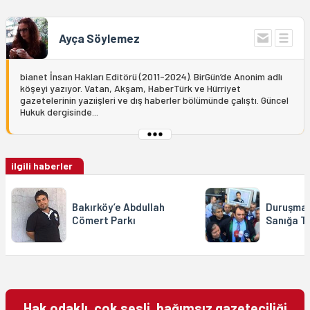
Ayça Söylemez
bianet İnsan Hakları Editörü (2011-2024). BirGün’de Anonim adlı
köşeyi yazıyor. Vatan, Akşam, HaberTürk ve Hürriyet
gazetelerinin yazıişleri ve dış haberler bölümünde çalıştı. Güncel
Hukuk dergisinde...
ilgili haberler
Bakırköy’e Abdullah
Duruşma
Cömert Parkı
Sanığa T
Hak odaklı, çok sesli, bağımsız gazeteciliği