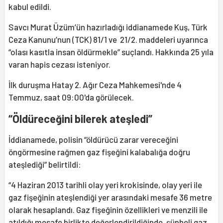
kabul edildi.
Savcı Murat Üzüm’ün hazırladığı iddianamede Kuş, Türk
Ceza Kanunu’nun (TCK) 81/1 ve 21/2. maddeleri uyarınca
“olası kasıtla insan öldürmekle” suçlandı. Hakkında 25 yıla
varan hapis cezası isteniyor.
İlk duruşma Hatay 2. Ağır Ceza Mahkemesi'nde 4
Temmuz, saat 09:00'da görülecek.
“Öldüreceğini bilerek ateşledi”
İddianamede, polisin “öldürücü zarar vereceğini
öngörmesine rağmen gaz fişeğini kalabalığa doğru
ateşlediği” belirtildi:
“4 Haziran 2013 tarihli olay yeri krokisinde, olay yeri ile
gaz fişeğinin ateşlendiği yer arasındaki mesafe 36 metre
olarak hesaplandı. Gaz fişeğinin özellikleri ve menzili ile
atıldığı mesafe birlikte değerlendirildiğinde, şüpheli gaz