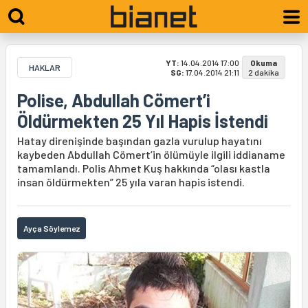
YT:
14.04.2014 17:00
Okuma
HAKLAR
SG:
17.04.2014 21:11
2 dakika
Polise, Abdullah Cömert’i
Öldürmekten 25 Yıl Hapis İstendi
Hatay direnişinde başından gazla vurulup hayatını
kaybeden Abdullah Cömert’in ölümüyle ilgili iddianame
tamamlandı. Polis Ahmet Kuş hakkında “olası kastla
insan öldürmekten” 25 yıla varan hapis istendi.
Ayça Söylemez