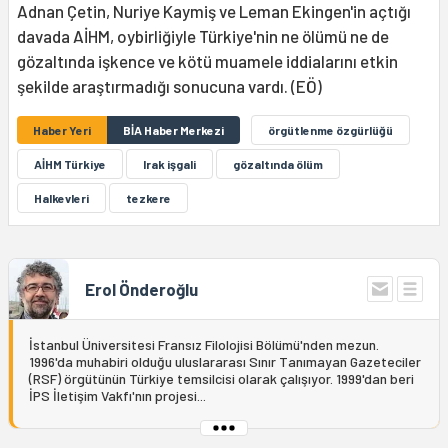
Adnan Çetin, Nuriye Kaymiş ve Leman Ekingen'in açtığı
davada AİHM, oybirliğiyle Türkiye'nin ne ölümü ne de
gözaltında işkence ve kötü muamele iddialarını etkin
şekilde araştırmadığı sonucuna vardı. (EÖ)
Haber Yeri
BİA Haber Merkezi
örgütlenme özgürlüğü
AİHM Türkiye
Irak işgali
gözaltında ölüm
Halkevleri
tezkere
Erol Önderoğlu
İstanbul Üniversitesi Fransız Filolojisi Bölümü'nden mezun.
1996'da muhabiri olduğu uluslararası Sınır Tanımayan Gazeteciler
(RSF) örgütünün Türkiye temsilcisi olarak çalışıyor. 1999'dan beri
İPS İletişim Vakfı'nın projesi...