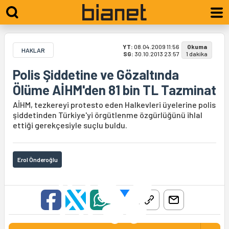
YT:
08.04.2009 11:56
Okuma
HAKLAR
SG:
30.10.2013 23:57
1 dakika
Polis Şiddetine ve Gözaltında
Ölüme AİHM'den 81 bin TL Tazminat
AİHM, tezkereyi protesto eden Halkevleri üyelerine polis
şiddetinden Türkiye'yi örgütlenme özgürlüğünü ihlal
ettiği gerekçesiyle suçlu buldu.
Erol Önderoğlu