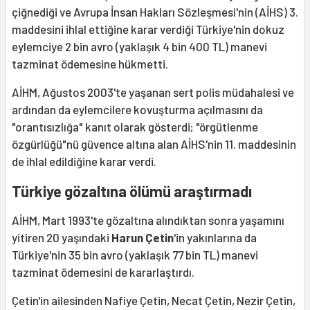
çiğnediği ve Avrupa İnsan Hakları Sözleşmesi'nin (AİHS) 3.
maddesini ihlal ettiğine karar verdiği Türkiye'nin dokuz
eylemciye 2 bin avro (yaklaşık 4 bin 400 TL) manevi
tazminat ödemesine hükmetti.
AİHM, Ağustos 2003'te yaşanan sert polis müdahalesi ve
ardından da eylemcilere kovuşturma açılmasını da
"orantısızlığa" kanıt olarak gösterdi; "örgütlenme
özgürlüğü"nü güvence altına alan AİHS'nin 11. maddesinin
de ihlal edildiğine karar verdi.
Türkiye gözaltına ölümü araştırmadı
AİHM, Mart 1993'te gözaltına alındıktan sonra yaşamını
yitiren 20 yaşındaki
Harun Çetin
'in yakınlarına da
Türkiye'nin 35 bin avro (yaklaşık 77 bin TL) manevi
tazminat ödemesini de kararlaştırdı.
Çetin'in ailesinden Nafiye Çetin, Necat Çetin, Nezir Çetin,