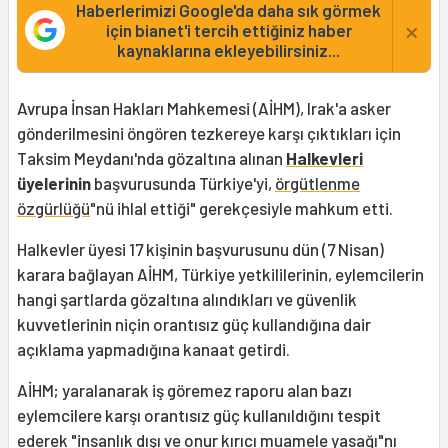
Haberlerimizi Google'da daha sık görmek
×
için bianet'i tercih ettiğiniz haber
kaynaklarına ekleyebilirsiniz...
Avrupa İnsan Hakları Mahkemesi (AİHM), Irak'a asker
gönderilmesini öngören tezkereye karşı çıktıkları için
Taksim Meydanı'nda gözaltına alınan
Halkevleri
üyelerinin
başvurusunda Türkiye'yi,
örgütlenme
özgürlüğü
"nü ihlal ettiği" gerekçesiyle mahkum etti.
Halkevler üyesi 17 kişinin başvurusunu dün (7 Nisan)
karara bağlayan AİHM, Türkiye yetkililerinin, eylemcilerin
hangi şartlarda gözaltına alındıkları ve güvenlik
kuvvetlerinin niçin orantısız güç kullandığına dair
açıklama yapmadığına kanaat getirdi.
AİHM; yaralanarak iş göremez raporu alan bazı
eylemcilere karşı orantısız güç kullanıldığını tespit
ederek "insanlık dışı ve onur kırıcı muamele yasağı"nı