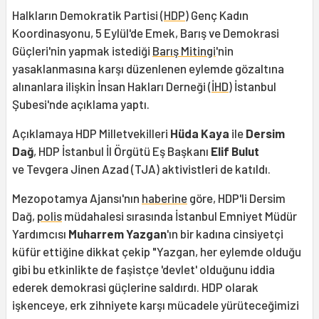
Halkların Demokratik Partisi (
HDP
) Genç Kadın
Koordinasyonu, 5 Eylül'de Emek, Barış ve Demokrasi
Güçleri'nin yapmak istediği
Barış Mitingi
'nin
yasaklanmasına karşı düzenlenen eylemde gözaltına
alınanlara ilişkin İnsan Hakları Derneği (
İHD
) İstanbul
Şubesi'nde açıklama yaptı.
Açıklamaya HDP Milletvekilleri
Hüda Kaya
ile
Dersim
Dağ
, HDP İstanbul İl Örgütü Eş Başkanı
Elif Bulut
ve Tevgera Jinen Azad (TJA) aktivistleri de katıldı.
Mezopotamya Ajansı'nın
haberine
göre, HDP'li Dersim
Dağ,
polis
müdahalesi sırasında İstanbul Emniyet Müdür
Yardımcısı
Muharrem Yazgan
'ın bir kadına cinsiyetçi
küfür ettiğine dikkat çekip "Yazgan, her eylemde olduğu
gibi bu etkinlikte de faşistçe 'devlet' olduğunu iddia
ederek demokrasi güçlerine saldırdı. HDP olarak
işkenceye, erk zihniyete karşı mücadele yürüteceğimizi