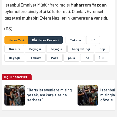
İstanbul Emniyet Müdür Yardımcısı
Muharrem Yazgan
,
eylemcilere cinsiyetçi küfürler etti. O anlar, Evrensel
gazetesi muhabiri Eylem Nazlıer'in kamerasına
yansıdı.
(DŞ)
Haber Yeri
BİA Haber Merkezi
Taksim
IHD
Gözaltı
Beyoglu
beyoğlu
barış mitingi
hdp
Beyoglû
Taksîm
Polîs
polis
ihd
ÎHD
ilgili haberler
"Barış isteyenlere miting
İstanbul 1
yasak, aşı karşıtlarına
mitingin
serbest"
gözaltı