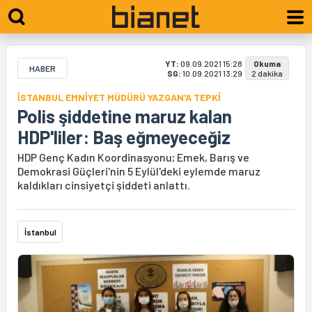
YT:
09.09.2021 15:28
Okuma
HABER
SG:
10.09.2021 13:29
2 dakika
İSTANBUL EMNİYET MÜDÜRÜ YAZGAN'A TEPKİ
Polis şiddetine maruz kalan
HDP'liler: Baş eğmeyeceğiz
HDP Genç Kadın Koordinasyonu; Emek, Barış ve
Demokrasi Güçleri'nin 5 Eylül'deki eylemde maruz
kaldıkları cinsiyetçi şiddeti anlattı.
İstanbul