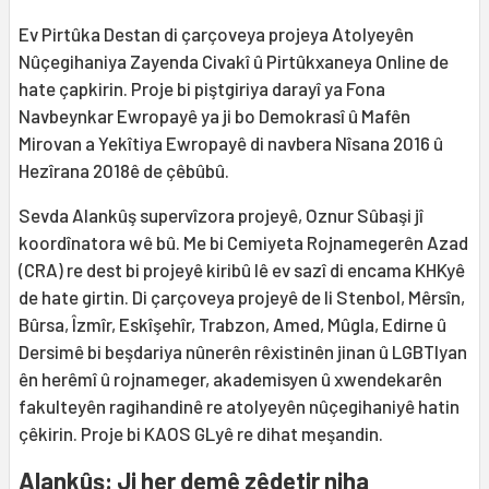
Ev Pirtûka Destan di çarçoveya projeya Atolyeyên
Nûçegihaniya Zayenda Civakî û Pirtûkxaneya Online de
hate çapkirin. Proje bi piştgiriya darayî ya Fona
Navbeynkar Ewropayê ya ji bo Demokrasî û Mafên
Mirovan a Yekîtiya Ewropayê di navbera Nîsana 2016 û
Hezîrana 2018ê de çêbûbû.
Sevda Alankûş supervîzora projeyê, Oznur Sûbaşi jî
koordînatora wê bû. Me bi Cemiyeta Rojnamegerên Azad
(CRA) re dest bi projeyê kiribû lê ev sazî di encama KHKyê
de hate girtin. Di çarçoveya projeyê de li Stenbol, Mêrsîn,
Bûrsa, Îzmîr, Eskîşehîr, Trabzon, Amed, Mûgla, Edirne û
Dersimê bi beşdariya nûnerên rêxistinên jinan û LGBTIyan
ên herêmî û rojnameger, akademisyen û xwendekarên
fakulteyên ragihandinê re atolyeyên nûçegihaniyê hatin
çêkirin. Proje bi KAOS GLyê re dihat meşandin.
Alankûş: Ji her demê zêdetir niha