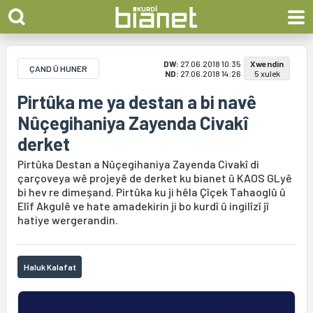
DW:
27.06.2018 10:35
Xwendin
ÇAND Û HUNER
ND:
27.06.2018 14:26
5 xulek
Pirtûka me ya destan a bi navê
Nûçegihaniya Zayenda Civakî
derket
Pirtûka Destan a Nûçegihaniya Zayenda Civakî di
çarçoveya wê projeyê de derket ku bianet û KAOS GLyê
bi hev re dimeşand. Pirtûka ku ji hêla Çîçek Tahaoglû û
Elîf Akgulê ve hate amadekirin ji bo kurdî û ingilîzî jî
hatiye wergerandin.
Haluk Kalafat