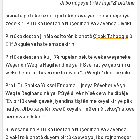
Ji bo nûçeya
tirkî
/
İngilîzî
bitikîne
bianetê pirtûkeke nû li pirtûkên xwe yên rojnamegeriyê
zêde kir: Pirtûka Destan a Nûçegihaniya Zayenda Civakî.
Pirtûka destan ji hêla edîtorên bianetê
Çîçek Tahaoglû
û
Elîf Akgulê ve hate amadekirin.
Pirtûka destan a ku ji 74 rûpelan pêk tê weke weşaneke
Weşanên
Weqfa Ragihandinê ya IPSyê
hatiye çapkirin û
weke hemû pirtûkên me bi nivîsa “Ji Weqfê” dest pê dike.
Prof. Dr. Şahika Yuksel Endama Lijneya Rêveberiyê ya
Weqfa Ragihandinê ya IPSyê di vê nivîsê de wiha dibêje:
“Ev pirtûk wek gavek jiyandina tiştên me xeyal kiriye pêk
hatiye. Ji bo xeyalên xwe û xeyalkirinê em ê têkoşîna xwe
berdewam bikin.”
Bi weşandina Pirtûka Destan a Nûçegihaniya Zayenda
Civakî re bianetê duyem pirtûka xwe ya ji bo rojnameger