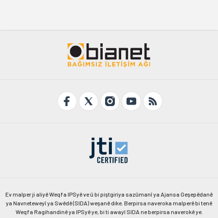
Ev malper ji aliyê Weqfa IPSyê ve û bi piştgiriya sazûmanî ya Ajansa Geşepêdanê
ya Navneteweyî ya Swêdê (SIDA) weşanê dike. Berpirsa naveroka malperê bi tenê
Weqfa Ragihandinê ya IPSyê ye, bi ti awayî SIDA ne berpirsa naverokê ye.