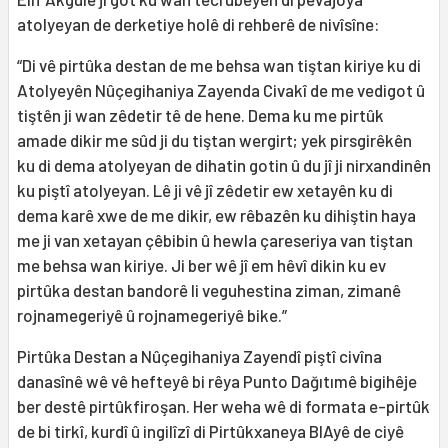
atolyeyan de derketiye holê di rehberê de nivîsîne:
“Di vê pirtûka destan de me behsa wan tiştan kiriye ku di
Atolyeyên Nûçegihaniya Zayenda Civakî de me vedigot û
tiştên ji wan zêdetir tê de hene. Dema ku me pirtûk
amade dikir me sûd ji du tiştan wergirt; yek pirsgirêkên
ku di dema atolyeyan de dihatin gotin û du jî ji nirxandinên
ku piştî atolyeyan. Lê ji vê jî zêdetir ew xetayên ku di
dema karê xwe de me dikir, ew rêbazên ku dihiştin haya
me ji van xetayan çêbibin û hewla çareseriya van tiştan
me behsa wan kiriye. Ji ber wê jî em hêvî dikin ku ev
pirtûka destan bandorê li veguhestina ziman, zimanê
rojnamegeriyê û rojnamegeriyê bike.”
Pirtûka Destan a Nûçegihaniya Zayendî piştî civîna
danasînê wê vê hefteyê bi rêya Punto Dağıtımê bigihêje
ber destê pirtûkfiroşan. Her weha wê di formata e-pirtûk
de bi tirkî, kurdî û ingilîzî di Pirtûkxaneya BIAyê de ciyê