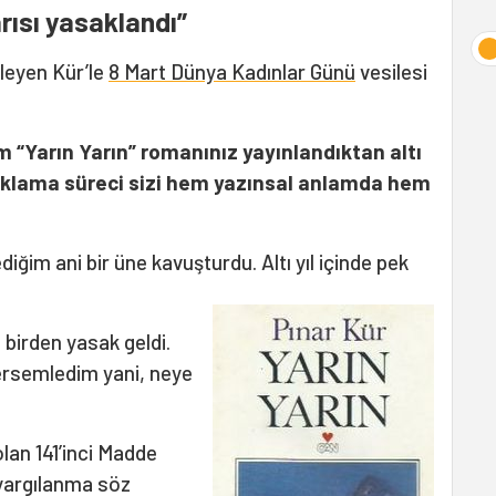
rısı yasaklandı”
şleyen Kür’le
8 Mart Dünya Kadınlar Günü
vesilesi
 “Yarın Yarın” romanınız yayınlandıktan altı
saklama süreci sizi hem yazınsal anlamda hem
ğim ani bir üne kavuşturdu. Altı yıl içinde pek
irden yasak geldi.
ersemledim yani, neye
lan 141’inci Madde
yargılanma söz