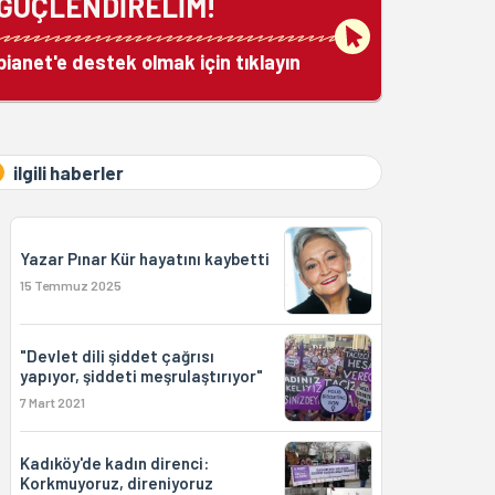
GÜÇLENDİRELİM!
bianet'e destek olmak için tıklayın
ilgili haberler
Yazar Pınar Kür hayatını kaybetti
15 Temmuz 2025
"Devlet dili şiddet çağrısı
yapıyor, şiddeti meşrulaştırıyor"
7 Mart 2021
Kadıköy'de kadın direnci:
Korkmuyoruz, direniyoruz