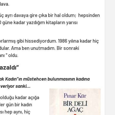
dava.
üç ayrı davaya gire çıka bir hal oldum; hepsinden
güne kadar yazdığım kitapların yarısı
rlarmış gibi hissediyordum. 1986 yılına kadar hiç
ldular. Ama ben unutmadım. Bir sonraki
nı " oldu.
 azaldı”
lacak Kadın”ın müstehcen bulunmasının kadına
r veriyor sanki…
i olduğu kadar açığa
er gün bir kadın
ı hep aynı, hiç