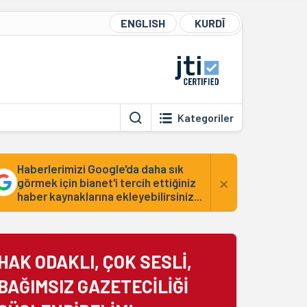
ENGLISH
KURDÎ
Kategoriler
Haberlerimizi Google'da daha sık
×
görmek için bianet'i tercih ettiğiniz
haber kaynaklarına ekleyebilirsiniz...
HAK ODAKLI, ÇOK SESLİ,
BAĞIMSIZ GAZETECİLİĞİ