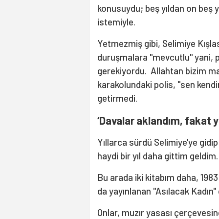
konusuydu; beş yıldan on beş y
istemiyle.
Yetmezmiş gibi, Selimiye Kışla
duruşmalara "mevcutlu" yani, p
gerekiyordu. Allahtan bizim ma
karakolundaki polis, "sen kendin
getirmedi.
‘Davalar aklandım, fakat 
Yıllarca sürdü Selimiye'ye gid
haydi bir yıl daha gittim geldim.
Bu arada iki kitabım daha, 198
da yayınlanan "Asılacak Kadın" 
Onlar, muzır yasası çerçevesin