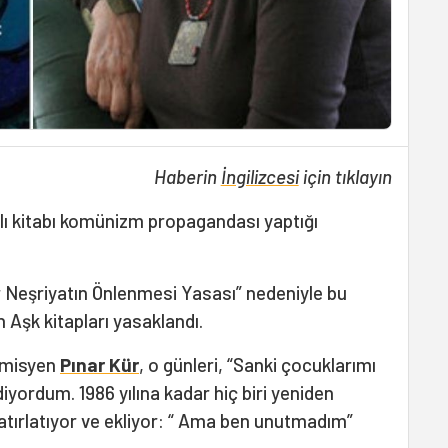
Haberin
İngilizcesi
için tıklayın
adlı kitabı komünizm propagandası yaptığı
ır Neşriyatın Önlenmesi Yasası” nedeniyle bu
 Aşk kitapları yasaklandı.
emisyen
Pınar Kür
, o günleri, “Sanki çocuklarımı
iyordum. 1986 yılına kadar hiç biri yeniden
atırlatıyor ve ekliyor: “ Ama ben unutmadım”