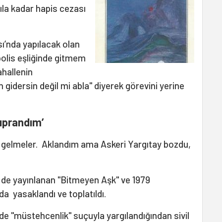
ıla kadar hapis cezası
sı’nda yapılacak olan
olis eşliğinde gitmem
hallenin
 gidersin değil mi abla" diyerek görevini yerine
yıprandım’
ip gelmeler. Aklandım ama Askeri Yargıtay bozdu,
3 de yayınlanan "Bitmeyen Aşk" ve 1979
da yasaklandı ve toplatıldı.
de "müstehcenlik" suçuyla yargılandığından sivil