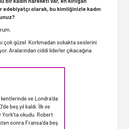
ü bir kadın hareketi var, en kırılgan
r edebiyatçı olarak, bu kimliğinizle kadın
sunuz?
orum.
sı çok güzel. Korkmadan sokakta seslerini
r. Aralarından ciddi liderler çıkacağına
 kentlerinde ve Londra’da
de beş yıl kaldı. İlk ve
w York’ta okudu. Robert
ikten sonra Fransa’da beş