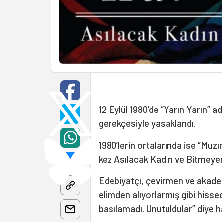
12 Eylül 1980’de “Yarın Yarın” 
gerekçesiyle yasaklandı.
1980’lerin ortalarında ise “Muz
kez Asılacak Kadın ve Bitmeyen
Edebiyatçı, çevirmen ve akad
elimden alıyorlarmış gibi hissed
basılamadı. Unutuldular” diye h