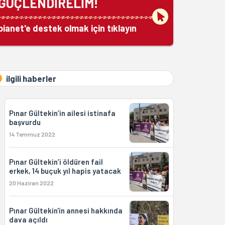
GÜÇLENDİRELİM!
bianet'e destek olmak için tıklayın
ilgili haberler
Pınar Gültekin’in ailesi istinafa
başvurdu
14 Temmuz 2022
Pınar Gültekin’i öldüren fail
erkek, 14 buçuk yıl hapis yatacak
20 Haziran 2022
Pınar Gültekin'in annesi hakkında
dava açıldı