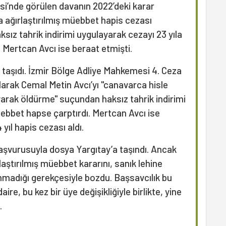
i’nde görülen davanın 2022’deki karar
 ağırlaştırılmış müebbet hapis cezası
ız tahrik indirimi uygulayarak cezayı 23 yıla
 Mertcan Avcı ise beraat etmişti.
fa taşıdı. İzmir Bölge Adliye Mahkemesi 4. Ceza
alarak Cemal Metin Avcı’yı "canavarca hisle
yarak öldürme" suçundan haksız tahrik indirimi
üebbet hapse çarptırdı. Mertcan Avcı ise
 yıl hapis cezası aldı.
aşvurusuyla dosya Yargıtay’a taşındı. Ancak
rlaştırılmış müebbet kararını, sanık lehine
anmadığı gerekçesiyle bozdu. Başsavcılık bu
aire, bu kez bir üye değişikliğiyle birlikte, yine
.