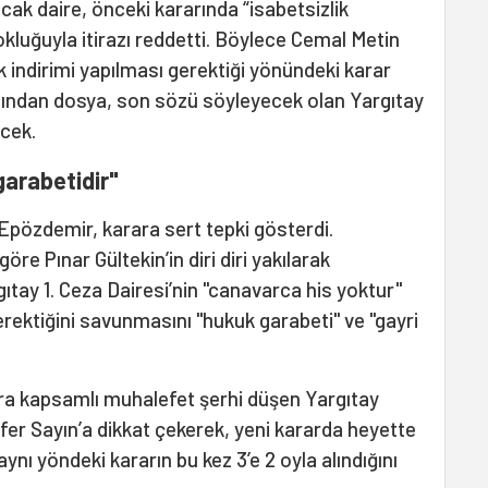
cak daire, önceki kararında “isabetsizlik
okluğuyla itirazı reddetti. Böylece Cemal Metin
k indirimi yapılması gerektiği yönündeki karar
ardından dosya, son sözü söyleyecek olan Yargıtay
cek.
arabetidir"
Epözdemir, karara sert tepki gösterdi.
öre Pınar Gültekin’in diri diri yakılarak
gıtay 1. Ceza Dairesi’nin "canavarca his yoktur"
gerektiğini savunmasını "hukuk garabeti" ve "gayri
ra kapsamlı muhalefet şerhi düşen Yargıtay
er Sayın’a dikkat çekerek, yeni kararda heyette
 aynı yöndeki kararın bu kez 3’e 2 oyla alındığını