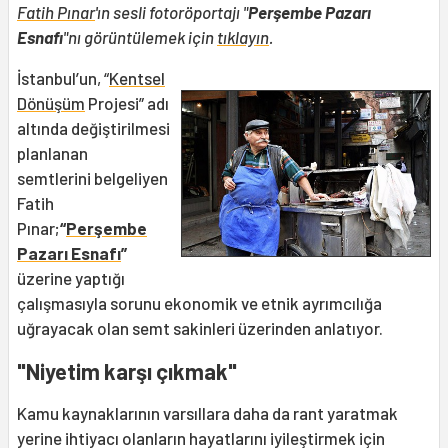
Fatih Pınar
'ın sesli fotoröportajı "
Perşembe Pazarı
Esnafı
"nı görüntülemek için
tıklayın
.
İstanbul’un, “
Kentsel
Dönüşüm
Projesi” adı
altında değiştirilmesi
planlanan
semtlerini belgeliyen
Fatih
Pınar;
“
Perşembe
Pazarı Esnafı
”
üzerine yaptığı
çalışmasıyla sorunu ekonomik ve etnik ayrımcılığa
uğrayacak olan semt sakinleri üzerinden anlatıyor.
"Niyetim karşı çıkmak"
Kamu kaynaklarının varsıllara daha da rant yaratmak
yerine ihtiyacı olanların hayatlarını iyileştirmek için