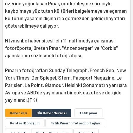
üzerine yoğunlaşan Pınar, modernleşme süreciyle
kaybolmaya yüz tutan kültürleri belgelemeye ve egemen
kültürün yaşamın dışına itip görmezden geldiği hayatları
gösterebilmeye çalışıyor.
Ntvmsnbc haber sitesi için 11 multimedya çalışması
fotoröportaj üreten Pınar, "Anzenberger" ve "Corbis"
ajanslarının sözleşmeli fotoğrafçısı.
Pınar'ın fotoğrafları Sunday Telegraph, French Geo, New
York Times, Der Spiegel, Stern, Passport Magazine, Le
Parisien, Le Point, Glamour, Helsinki Sonamat'ın yanı sıra
Avrupa ve ABD'de yayınlanan bir çok gazete ve dergide
yayınlandı.(TK)
Haber Yeri
BİA Haber Merkezi
fatih pınar
Kentsel Dönüşüm
Fatih Pınar'ın fotoröportajları
fotoğraf
Kentsel Yenilenme
fotograf