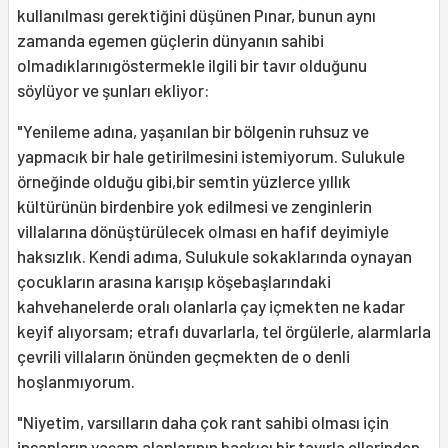
kullanılması gerektiğini düşünen Pınar, bunun aynı
zamanda egemen güçlerin dünyanın sahibi
olmadıklarınıgöstermekle ilgili bir tavır olduğunu
söylüyor ve şunları ekliyor:
"Yenileme adına, yaşanılan bir bölgenin ruhsuz ve
yapmacık bir hale getirilmesini istemiyorum. Sulukule
örneğinde olduğu gibi,bir semtin yüzlerce yıllık
kültürünün birdenbire yok edilmesi ve zenginlerin
villalarına dönüştürülecek olması en hafif deyimiyle
haksızlık. Kendi adıma, Sulukule sokaklarında oynayan
çocukların arasına karışıp köşebaşlarındaki
kahvehanelerde oralı olanlarla çay içmekten ne kadar
keyif alıyorsam; etrafı duvarlarla, tel örgülerle, alarmlarla
çevrili villaların önünden geçmekten de o denli
hoşlanmıyorum.
"Niyetim, varsılların daha çok rant sahibi olması için
insanların yaşam alanlarının baskıcı bir tavırla ellerinden