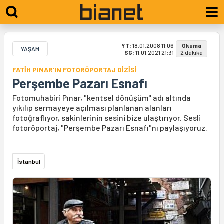
YT:
18.01.2008 11:06
Okuma
YAŞAM
SG:
11.01.2021 21:31
2 dakika
FATİH PINAR'IN FOTORÖPORTAJ DİZİSİ
Perşembe Pazarı Esnafı
Fotomuhabiri Pınar, "kentsel dönüşüm" adı altında
yıkılıp sermayeye açılması planlanan alanları
fotoğraflıyor, sakinlerinin sesini bize ulaştırıyor. Sesli
fotoröportaj, "Perşembe Pazarı Esnafı"nı paylaşıyoruz.
İstanbul