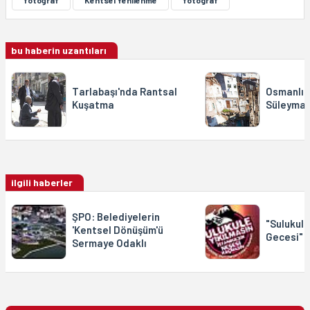
bu haberin uzantıları
Tarlabaşı'nda Rantsal
Osmanlıla
Kuşatma
Süleyman
ilgili haberler
ŞPO: Belediyelerin
"Sulukul
'Kentsel Dönüşüm'ü
Gecesi" 
Sermaye Odaklı