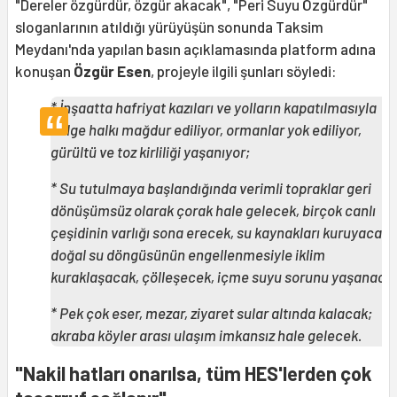
"Dereler özgürdür, özgür akacak", "Peri Suyu Özgürdür"
sloganlarının atıldığı yürüyüşün sonunda Taksim
Meydanı'nda yapılan basın açıklamasında platform adına
konuşan
Özgür Esen
, projeyle ilgili şunları söyledi:
* İnşaatta hafriyat kazıları ve yolların kapatılmasıyla
bölge halkı mağdur ediliyor, ormanlar yok ediliyor,
gürültü ve toz kirliliği yaşanıyor;
* Su tutulmaya başlandığında verimli topraklar geri
dönüşümsüz olarak çorak hale gelecek, birçok canlı
çeşidinin varlığı sona erecek, su kaynakları kuruyacak,
doğal su döngüsünün engellenmesiyle iklim
kuraklaşacak, çölleşecek, içme suyu sorunu yaşanaca
* Pek çok eser, mezar, ziyaret sular altında kalacak;
akraba köyler arası ulaşım imkansız hale gelecek.
"Nakil hatları onarılsa, tüm HES'lerden çok