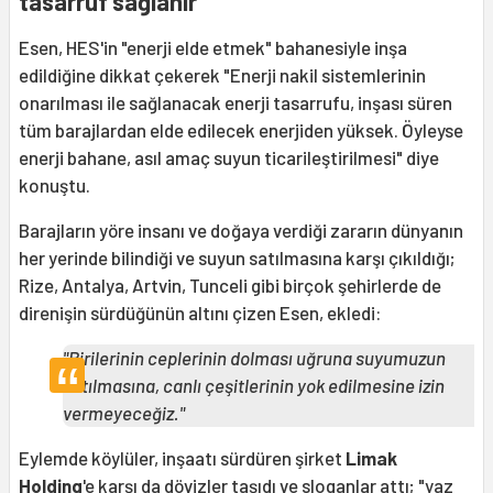
tasarruf sağlanır"
Esen, HES'in "enerji elde etmek" bahanesiyle inşa
edildiğine dikkat çekerek "Enerji nakil sistemlerinin
onarılması ile sağlanacak enerji tasarrufu, inşası süren
tüm barajlardan elde edilecek enerjiden yüksek. Öyleyse
enerji bahane, asıl amaç suyun ticarileştirilmesi" diye
konuştu.
Barajların yöre insanı ve doğaya verdiği zararın dünyanın
her yerinde bilindiği ve suyun satılmasına karşı çıkıldığı;
Rize, Antalya, Artvin, Tunceli gibi birçok şehirlerde de
direnişin sürdüğünün altını çizen Esen, ekledi:
"Birilerinin ceplerinin dolması uğruna suyumuzun
satılmasına, canlı çeşitlerinin yok edilmesine izin
vermeyeceğiz."
Eylemde köylüler, inşaatı sürdüren şirket
Limak
Holding
'e karşı da dövizler taşıdı ve sloganlar attı; "yaz