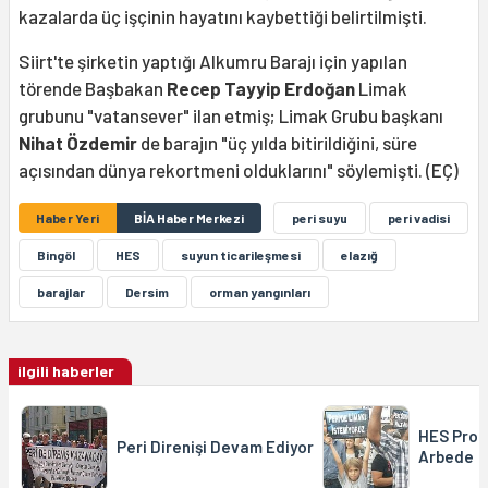
kazalarda üç işçinin hayatını kaybettiği belirtilmişti.
Siirt'te şirketin yaptığı Alkumru Barajı için yapılan
törende Başbakan
Recep Tayyip Erdoğan
Limak
grubunu "vatansever" ilan etmiş; Limak Grubu başkanı
Nihat Özdemir
de barajın "üç yılda bitirildiğini, süre
açısından dünya rekortmeni olduklarını" söylemişti. (EÇ)
Haber Yeri
BİA Haber Merkezi
peri suyu
peri vadisi
Bingöl
HES
suyun ticarileşmesi
elazığ
barajlar
Dersim
orman yangınları
ilgili haberler
HES Pro
Peri Direnişi Devam Ediyor
Arbede