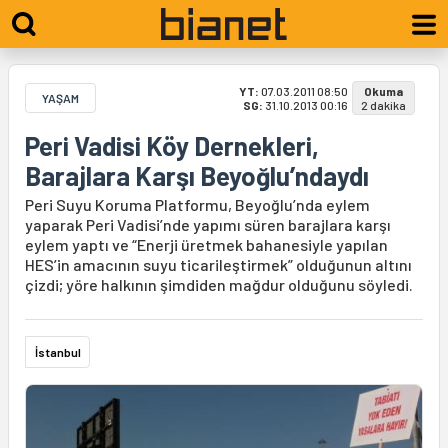
YT:
07.03.2011 08:50
Okuma
YAŞAM
SG:
31.10.2013 00:16
2 dakika
Peri Vadisi Köy Dernekleri,
Barajlara Karşı Beyoğlu’ndaydı
Peri Suyu Koruma Platformu, Beyoğlu’nda eylem
yaparak Peri Vadisi’nde yapımı süren barajlara karşı
eylem yaptı ve “Enerji üretmek bahanesiyle yapılan
HES’in amacının suyu ticarileştirmek” olduğunun altını
çizdi; yöre halkının şimdiden mağdur olduğunu söyledi.
İstanbul