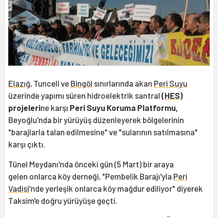
Elazığ
, Tunceli ve
Bingöl
sınırlarında akan
Peri Suyu
üzerinde yapımı süren hidroelektrik santral
(
HES
)
projeleri
ne karşı
Peri Suyu Koruma Platformu,
Beyoğlu'nda bir yürüyüş düzenleyerek bölgelerinin
"barajlarla talan edilmesine" ve "sularının satılmasına"
karşı çıktı.
Tünel Meydanı'nda önceki gün (5 Mart) bir araya
gelen onlarca köy derneği, "Pembelik Barajı'yla
Peri
Vadisi
'nde yerleşik onlarca köy mağdur ediliyor" diyerek
Taksim'e doğru yürüyüşe geçti.