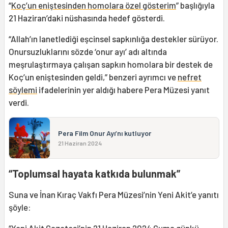
“
Koç’un eniştesinden homolara özel gösterim
” başlığıyla
21 Haziran’daki nüshasında hedef gösterdi.
“Allah’ın lanetlediği eşcinsel sapkınlığa destekler sürüyor.
Onursuzluklarını sözde ‘onur ayı’ adı altında
meşrulaştırmaya çalışan sapkın homolara bir destek de
Koç’un eniştesinden geldi,” benzeri ayrımcı ve
nefret
söylemi
ifadelerinin yer aldığı habere Pera Müzesi yanıt
verdi.
Pera Film Onur Ayı’nı kutluyor
21 Haziran 2024
“Toplumsal hayata katkıda bulunmak”
Suna ve İnan Kıraç Vakfı Pera Müzesi’nin Yeni Akit’e yanıtı
şöyle:
“Yeni Akit Gazetesi’nin 21 Haziran 2024 Cuma günkü