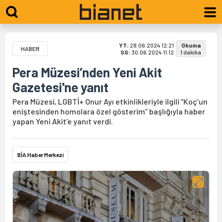
YT:
28.06.2024 12:21
Okuma
HABER
SG:
30.06.2024 11:12
1 dakika
Pera Müzesi’nden Yeni Akit
Gazetesi'ne yanıt
Pera Müzesi, LGBTİ+ Onur Ayı etkinlikleriyle ilgili “Koç’un
eniştesinden homolara özel gösterim” başlığıyla haber
yapan Yeni Akit’e yanıt verdi.
BİA Haber Merkezi