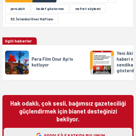
yeni akit
hedef gösterme
nefret söylemi
32. İstanbul Onur Haftası
ilgili haberler
Yeni Akit
Pera Film Onur Ayı’nı
haberi n
kutluyor
sendika.
gösterdi
Hak odaklı, çok sesli, bağımsız gazeteciliği
güçlendirmek için bianet desteğinizi
bekliyor.
GOOGLE ILE KATKIDA BULUNUN