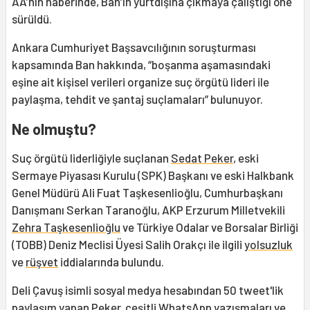
AA’nın haberinde, Ban’ın yurtdışına çıkmaya çalıştığı öne
sürüldü.
Ankara Cumhuriyet Başsavcılığının soruşturması
kapsamında Ban hakkında, “boşanma aşamasındaki
eşine ait kişisel verileri organize suç örgütü lideri ile
paylaşma, tehdit ve şantaj suçlamaları” bulunuyor.
Ne olmuştu?
Suç örgütü liderliğiyle suçlanan
Sedat Peker
, eski
Sermaye Piyasası Kurulu (SPK) Başkanı ve eski Halkbank
Genel Müdürü Ali Fuat Taşkesenlioğlu, Cumhurbaşkanı
Danışmanı Serkan Taranoğlu, AKP Erzurum Milletvekili
Zehra Taşkesenlioğlu
ve Türkiye Odalar ve Borsalar Birliği
(TOBB) Deniz Meclisi Üyesi Salih Orakçı ile ilgili
yolsuzluk
ve
rüşvet
iddialarında bulundu.
Deli Çavuş isimli sosyal medya hesabından 50 tweet'lik
paylaşım yapan Peker, çeşitli WhatsApp yazışmaları ve