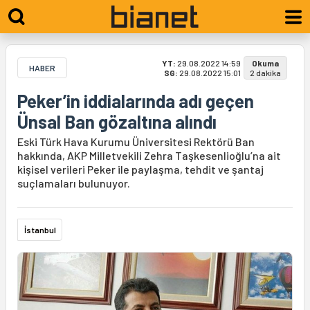
YT:
29.08.2022 14:59
Okuma
HABER
SG:
29.08.2022 15:01
2 dakika
Peker’in iddialarında adı geçen
Ünsal Ban gözaltına alındı
Eski Türk Hava Kurumu Üniversitesi Rektörü Ban
hakkında, AKP Milletvekili Zehra Taşkesenlioğlu’na ait
kişisel verileri Peker ile paylaşma, tehdit ve şantaj
suçlamaları bulunuyor.
İstanbul