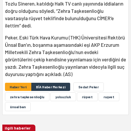
Tozlu Sineren, katıldığı Halk TV canlı yayınında iddiaların
doğru olduğunu söyledi, “Zehra Taşkesenlioğlu
vasıtasıyla rüşvet teklifinde bulunulduğunu CİMER'e
ilettim” dedi.
Peker, Eski Türk Hava Kurumu (THK) Üniversitesi Rektörü
Ünsal Ban’ın, boşanma aşamasındaki eşi AKP Erzurum
Milletvekili Zehra Taşkesenlioğlu’nun evdeki
görüntülerini çekip kendisine yayınlaması için verdiğini de
yazdı. Zehra Taşkesenlioğlu yayınlanan videoyla ilgili suç
duyurusu yaptığını açıkladı. (AS)
Haber Yeri
BİA Haber Merkezi
Sedat Peker
zehra taşkesenlioğlu
yolsuzluk
rüşvet
ruşvet
ünsal ban
ilgili haberler