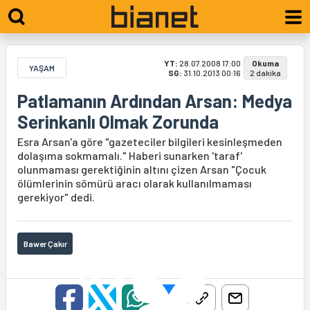
YT:
28.07.2008 17:00
Okuma
YAŞAM
SG:
31.10.2013 00:16
2 dakika
Patlamanın Ardından Arsan: Medya
Serinkanlı Olmak Zorunda
Esra Arsan'a göre "gazeteciler bilgileri kesinleşmeden
dolaşıma sokmamalı." Haberi sunarken 'taraf'
olunmaması gerektiğinin altını çizen Arsan "Çocuk
ölümlerinin sömürü aracı olarak kullanılmaması
gerekiyor" dedi.
Bawer Çakır