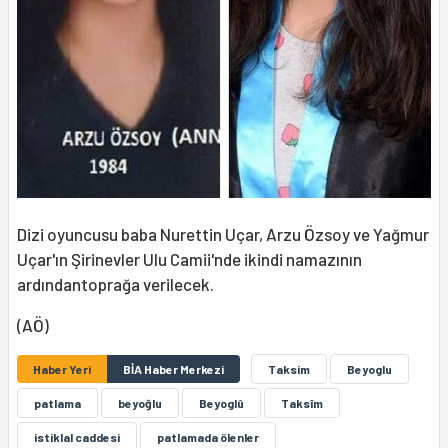
Dizi oyuncusu baba Nurettin Uçar, Arzu Özsoy ve Yağmur
Uçar'ın Şirinevler Ulu Camii'nde ikindi namazının
ardındantoprağa verilecek.
(AÖ)
Haber Yeri
BİA Haber Merkezi
Taksim
Beyoglu
patlama
beyoğlu
Beyoglû
Taksîm
istiklal caddesi
patlamada ölenler