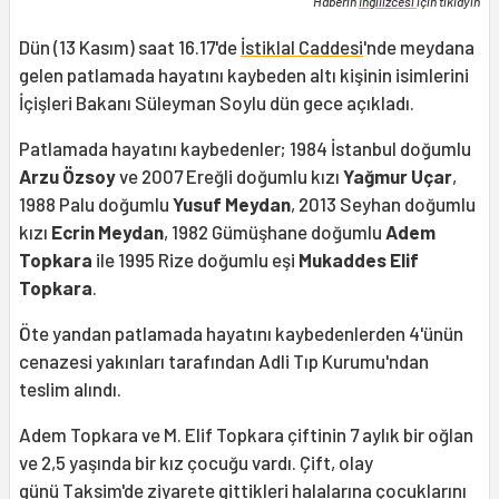
Haberin
İngilizcesi
için tıklayın
Dün (13 Kasım) saat 16.17'de
İstiklal Caddesi
'nde meydana
gelen patlamada hayatını kaybeden altı kişinin isimlerini
İçişleri Bakanı Süleyman Soylu dün gece açıkladı.
Patlamada hayatını kaybedenler; 1984 İstanbul doğumlu
Arzu Özsoy
ve 2007 Ereğli doğumlu kızı
Yağmur Uçar
,
1988 Palu doğumlu
Yusuf Meydan
, 2013 Seyhan doğumlu
kızı
Ecrin Meydan
, 1982 Gümüşhane doğumlu
Adem
Topkara
ile 1995 Rize doğumlu eşi
Mukaddes Elif
Topkara
.
Öte yandan patlamada hayatını kaybedenlerden 4'ünün
cenazesi yakınları tarafından Adli Tıp Kurumu'ndan
teslim alındı.
Adem Topkara ve M. Elif Topkara çiftinin 7 aylık bir oğlan
ve 2,5 yaşında bir kız çocuğu vardı. Çift, olay
günü
Taksim
'de ziyarete gittikleri halalarına çocuklarını