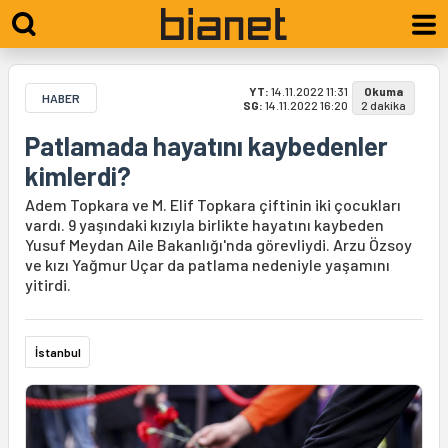
YT:
14.11.2022 11:31
Okuma
HABER
SG:
14.11.2022 16:20
2 dakika
Patlamada hayatını kaybedenler
kimlerdi?
Adem Topkara ve M. Elif Topkara çiftinin iki çocukları
vardı. 9 yaşındaki kızıyla birlikte hayatını kaybeden
Yusuf Meydan Aile Bakanlığı'nda görevliydi. Arzu Özsoy
ve kızı Yağmur Uçar da patlama nedeniyle yaşamını
yitirdi.
İstanbul