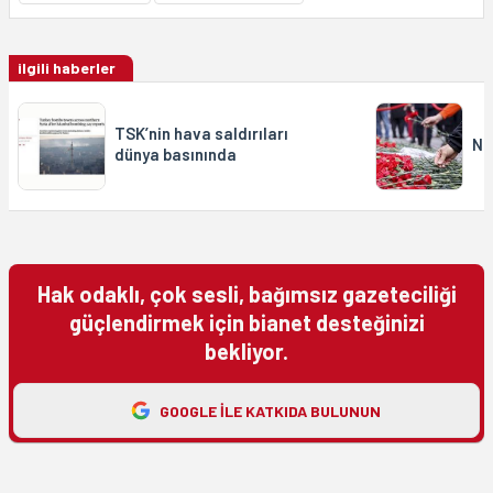
ilgili haberler
TSK’nin hava saldırıları
Ne
dünya basınında
Hak odaklı, çok sesli, bağımsız gazeteciliği
güçlendirmek için bianet desteğinizi
bekliyor.
GOOGLE ILE KATKIDA BULUNUN