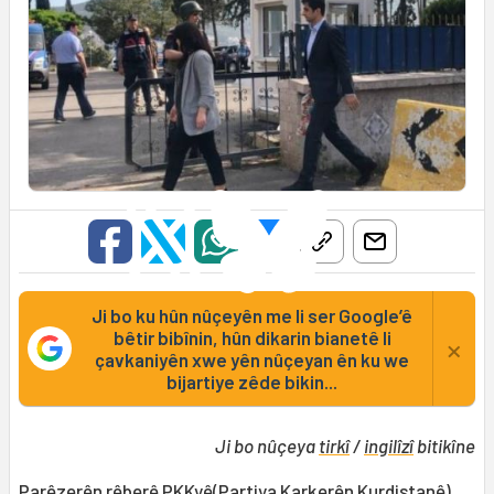
Ji bo ku hûn nûçeyên me li ser Google’ê
bêtir bibînin, hûn dikarin bianetê li
×
çavkaniyên xwe yên nûçeyan ên ku we
bijartiye zêde bikin...
Ji bo nûçeya
tirkî
/
ingilîzî
bitikîne
Parêzerên rêberê PKKyê(Partiya Karkerên Kurdistanê),