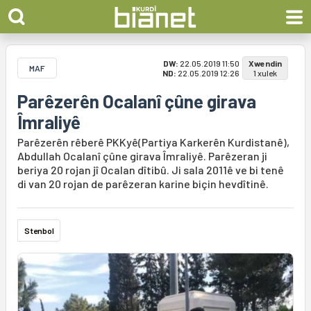
DW:
22.05.2019 11:50
Xwendin
MAF
ND:
22.05.2019 12:26
1 xulek
Parêzerên Ocalanî çûne girava
Îmraliyê
Parêzerên rêberê PKKyê(Partiya Karkerên Kurdistanê),
Abdullah Ocalanî çûne girava Îmraliyê. Parêzeran ji
beriya 20 rojan jî Ocalan dîtibû. Ji sala 2011ê ve bi tenê
di van 20 rojan de parêzeran karine biçin hevdîtinê.
Stenbol