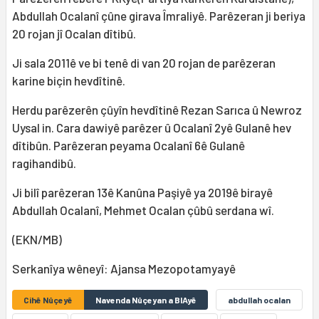
Abdullah Ocalanî çûne girava Îmraliyê. Parêzeran ji beriya
20 rojan jî Ocalan dîtibû.
Ji sala 2011ê ve bi tenê di van 20 rojan de parêzeran
karine biçin hevdîtinê.
Herdu parêzerên çûyîn hevdîtinê Rezan Sarıca û Newroz
Uysal in. Cara dawiyê parêzer û Ocalanî 2yê Gulanê hev
dîtibûn. Parêzeran peyama Ocalanî 6ê Gulanê
ragihandibû.
Ji bilî parêzeran 13ê Kanûna Paşiyê ya 2019ê birayê
Abdullah Ocalanî, Mehmet Ocalan çûbû serdana wî.
(EKN/MB)
Serkanîya wêneyî: Ajansa Mezopotamyayê
Cihê Nûçeyê
Navenda Nûçeyan a BIAyê
abdullah ocalan