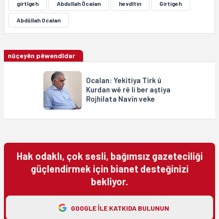
girtîgeh
Abdullah Öcalan
hevdîtin
Girtigeh
Abdûllah Ocalan
nûçeyên pêwendîdar
Ocalan: Yekîtiya Tirk û
Kurdan wê rê li ber aştiya
Rojhilata Navîn veke
Hak odaklı, çok sesli, bağımsız gazeteciliği
güçlendirmek için bianet desteğinizi
bekliyor.
GOOGLE ILE KATKIDA BULUNUN