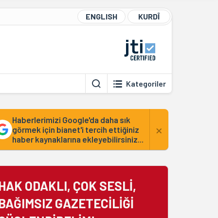
ENGLISH
KURDÎ
Kategoriler
Haberlerimizi Google'da daha sık
×
görmek için bianet'i tercih ettiğiniz
haber kaynaklarına ekleyebilirsiniz...
HAK ODAKLI, ÇOK SESLİ,
BAĞIMSIZ GAZETECİLİĞİ