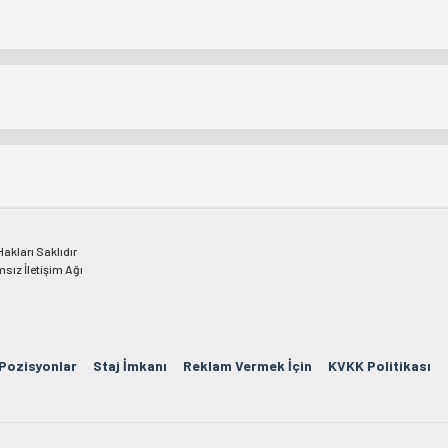
kları Saklıdır
msız İletişim Ağı
 Pozisyonlar
Staj İmkanı
Reklam Vermek İçin
KVKK Politikası