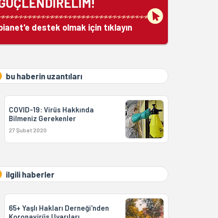
GÜÇLENDİRELİM!
bianet'e destek olmak için tıklayın
bu haberin uzantıları
COVID-19: Virüs Hakkında
Bilmeniz Gerekenler
27 Şubat 2020
ilgili haberler
65+ Yaşlı Hakları Derneği'nden
Koronavirüs Uyarıları