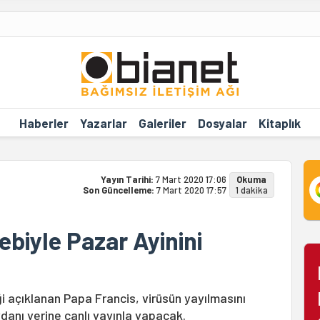
Haberler
Yazarlar
Galeriler
Dosyalar
Kitaplık
Yayın Tarihi:
7 Mart 2020 17:06
Okuma
Son Güncelleme:
7 Mart 2020 17:57
1 dakika
biyle Pazar Ayinini
ği açıklanan Papa Francis, virüsün yayılmasını
ydanı yerine canlı yayınla yapacak.