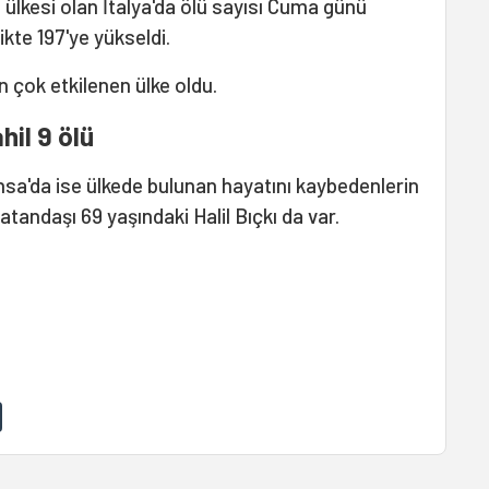
a ülkesi olan İtalya'da ölü sayısı Cuma günü
ikte 197'ye yükseldi.
n çok etkilenen ülke oldu.
hil 9 ölü
ansa'da ise ülkede bulunan hayatını kaybedenlerin
tandaşı 69 yaşındaki Halil Bıçkı da var.