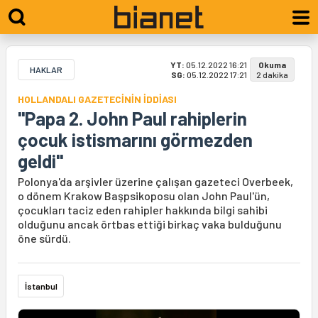
YT:
05.12.2022 16:21
Okuma
HAKLAR
SG:
05.12.2022 17:21
2 dakika
HOLLANDALI GAZETECİNİN İDDİASI
"Papa 2. John Paul rahiplerin
çocuk istismarını görmezden
geldi"
Polonya'da arşivler üzerine çalışan gazeteci Overbeek,
o dönem Krakow Başpsikoposu olan John Paul'ün,
çocukları taciz eden rahipler hakkında bilgi sahibi
olduğunu ancak örtbas ettiği birkaç vaka bulduğunu
öne sürdü.
İstanbul