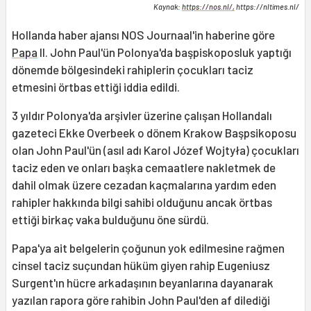
Kaynak:
https://nos.nl/,
https://nltimes.nl/
Hollanda haber ajansı NOS Journaal'in haberine göre
Papa
II. John Paul'ün Polonya'da başpiskoposluk yaptığı
dönemde bölgesindeki rahiplerin çocukları taciz
etmesini örtbas ettiği iddia edildi.
3 yıldır Polonya'da arşivler üzerine çalışan Hollandalı
gazeteci Ekke Overbeek o dönem Krakow Başpsikoposu
olan John Paul'ün (asıl adı Karol Józef Wojtyła) çocukları
taciz eden ve onları başka cemaatlere nakletmek de
dahil olmak üzere cezadan kaçmalarına yardım eden
rahipler hakkında bilgi sahibi olduğunu ancak örtbas
ettiği birkaç vaka bulduğunu öne sürdü.
Papa'ya ait belgelerin çoğunun yok edilmesine rağmen
cinsel taciz suçundan hüküm giyen rahip Eugeniusz
Surgent'ın hücre arkadaşının beyanlarına dayanarak
yazılan rapora göre rahibin John Paul'den af dilediği