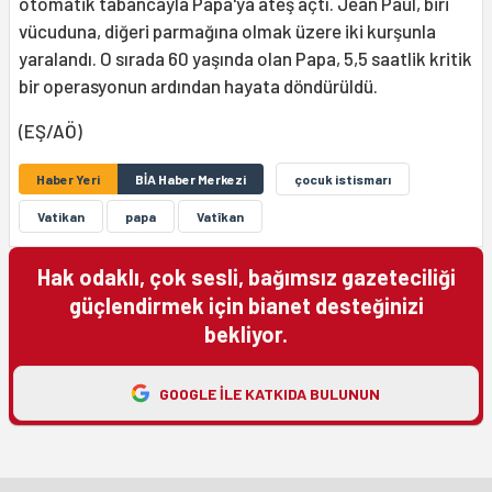
otomatik tabancayla Papa'ya ateş açtı. Jean Paul, biri
vücuduna, diğeri parmağına olmak üzere iki kurşunla
yaralandı. O sırada 60 yaşında olan Papa, 5,5 saatlik kritik
bir operasyonun ardından hayata döndürüldü.
(EŞ/AÖ)
Haber Yeri
BİA Haber Merkezi
çocuk istismarı
Vatikan
papa
Vatîkan
Hak odaklı, çok sesli, bağımsız gazeteciliği
güçlendirmek için bianet desteğinizi
bekliyor.
GOOGLE ILE KATKIDA BULUNUN