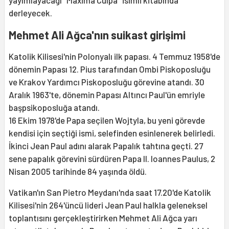
yayımlayacağı "Maxima Culpa" isimli kitabında
derleyecek.
Mehmet Ali Ağca'nın suikast girişimi
Katolik Kilisesi'nin Polonyalı ilk papası. 4 Temmuz 1958'de
dönemin Papası 12. Pius tarafından Ombi Piskoposluğu
ve Krakov Yardımcı Piskoposluğu görevine atandı. 30
Aralık 1963'te, dönemin Papası Altıncı Paul'ün emriyle
başpsikoposluğa atandı.
16 Ekim 1978'de Papa seçilen Wojtyla, bu yeni görevde
kendisi için seçtiği ismi, selefinden esinlenerek belirledi.
İkinci Jean Paul adını alarak Papalık tahtına geçti. 27
sene papalık görevini sürdüren Papa II. Ioannes Paulus, 2
Nisan 2005 tarihinde 84 yaşında öldü.
Vatikan'ın San Pietro Meydanı'nda saat 17.20'de Katolik
Kilisesi'nin 264'üncü lideri Jean Paul halkla geleneksel
toplantısını gerçekleştirirken Mehmet Ali Ağca yarı