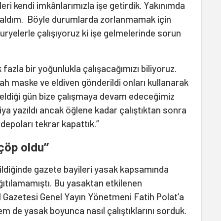
eleri kendi imkânlarımızla işe getirdik. Yakınımda
n aldım. Böyle durumlarda zorlanmamak için
ryelerle çalışıyoruz ki işe gelmelerinde sorun
fazla bir yoğunlukla çalışacağımızı biliyoruz.
h maske ve eldiven gönderildi onları kullanarak
k geldiği gün bize çalışmaya devam edeceğimiz
iya yazıldı ancak öğlene kadar çalıştıktan sonra
a depoları tekrar kapattık.”
çöp oldu’’
dildiğinde gazete bayileri yasak kapsamında
ğıtılamamıştı. Bu yasaktan etkilenen
l Gazetesi Genel Yayın Yönetmeni Fatih Polat’a
em de yasak boyunca nasıl çalıştıklarını sorduk.