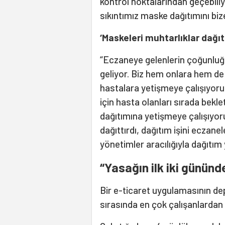
kontrol noktalarından geçebili
sıkıntımız maske dağıtımını biz
‘Maskeleri muhtarlıklar dağıta
“Eczaneye gelenlerin çoğunluğu
geliyor. Biz hem onlara hem de 
hastalara yetişmeye çalışıyor
için hasta olanları sırada bek
dağıtımına yetişmeye çalışıyor
dağıttırdı, dağıtım işini eczan
yönetimler aracılığıyla dağıtım y
“Yasağın ilk iki günü
Bir e-ticaret uygulamasının d
sırasında en çok çalışanlardan b