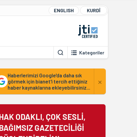
ENGLISH
KURDÎ
Kategoriler
Haberlerimizi Google'da daha sık
×
görmek için bianet'i tercih ettiğiniz
haber kaynaklarına ekleyebilirsiniz...
HAK ODAKLI, ÇOK SESLİ,
BAĞIMSIZ GAZETECİLİĞİ