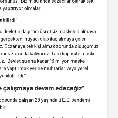
yorsunuz. Bizim şu anda eczacılar olarak tek
e yaptırıyor olmaları.
bilirdi’
 devletin dağıttığı ücretsiz maskeleri almaya
gerçekten ihtiyacı olup ilaç almaya gelen
uz. Eczaneye tek kişi almak zorunda olduğumuz
letmek zorunda kalıyoruz. Tam kapasite maske
uz. Devlet şu ana kadar 13 milyon maske
elere yaptırmak yerine muhtarlar veya yerel
apılabilirdi.”
nde çalışmaya devam edeceğiz”
eposunda çalışan 28 yaşındaki E.E. pandemi
iri.