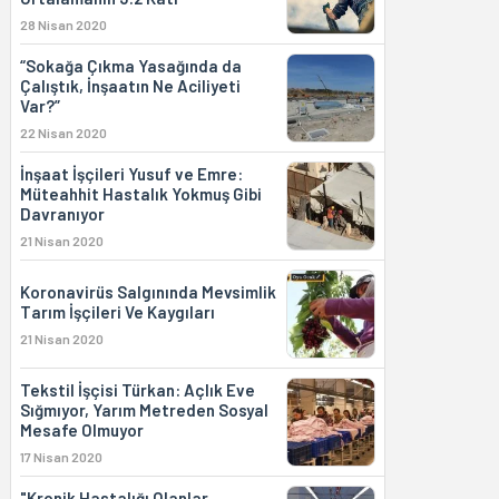
28 Nisan 2020
“Sokağa Çıkma Yasağında da
Çalıştık, İnşaatın Ne Aciliyeti
Var?”
22 Nisan 2020
İnşaat İşçileri Yusuf ve Emre:
Müteahhit Hastalık Yokmuş Gibi
Davranıyor
21 Nisan 2020
Koronavirüs Salgınında Mevsimlik
Tarım İşçileri Ve Kaygıları
21 Nisan 2020
Tekstil İşçisi Türkan: Açlık Eve
Sığmıyor, Yarım Metreden Sosyal
Mesafe Olmuyor
17 Nisan 2020
"Kronik Hastalığı Olanlar