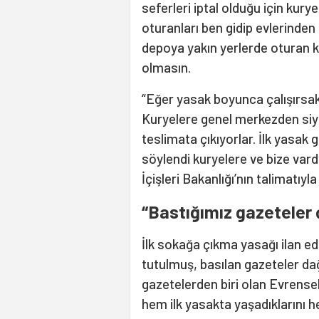
seferleri iptal olduğu için kury
oturanları ben gidip evlerinde
depoya yakın yerlerde oturan ku
olmasın.
“Eğer yasak boyunca çalışırsak 
Kuryelere genel merkezden siya
teslimata çıkıyorlar. İlk yasa
söylendi kuryelere ve bize vard
İçişleri Bakanlığı’nın talimatıyl
“Bastığımız gazeteler 
İlk sokağa çıkma yasağı ilan e
tutulmuş, basılan gazeteler da
gazetelerden biri olan Evrense
hem ilk yasakta yaşadıklarını h