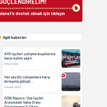
GÜÇLENDİRELİM!
bianet'e destek olmak için tıklayın
ilgili haberler
A101 işçileri çalışma koşullarına
karşı eylem yaptı
8 Mart 2021
Her şey biz çalışanlara karşı
birleşmiş gibiydi...
5 Aralık 2020
DİSK Raporu: Üye İşçiler
Arasındaki Vaka Oranı
Ortalamanın 3.2 Katı