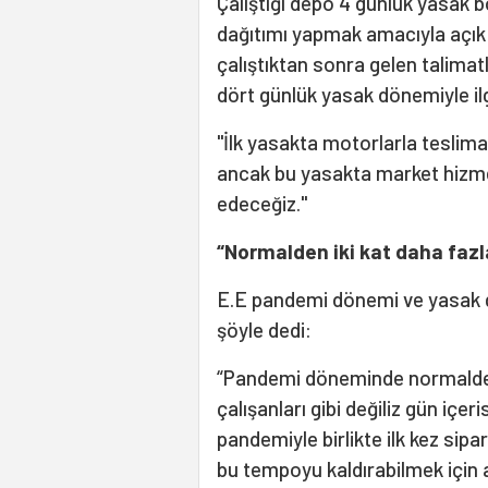
Çalıştığı depo 4 günlük yasak b
dağıtımı yapmak amacıyla açık 
çalıştıktan sonra gelen talim
dört günlük yasak dönemiyle ilgi
"İlk yasakta motorlarla teslim
ancak bu yasakta market hizmet
edeceğiz."
“Normalden iki kat daha fazl
E.E pandemi dönemi ve yasak gün
şöyle dedi:
“Pandemi döneminde normalden 
çalışanları gibi değiliz gün içe
pandemiyle birlikte ilk kez sipa
bu tempoyu kaldırabilmek için a