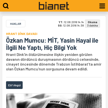
YT:
12.08.2016 14:14
Okuma
HAKLAR
SG:
12.08.2016 14:38
3 dakika
HRANT DİNK DAVASI
Özkan Mumcu: MİT, Yasin Hayal ile
İlgili Ne Yaptı, Hiç Bilgi Yok
Hrant Dink'in öldürülmesine ilişkin yeniden görülen
davanın dördüncü duruşmasının dördüncü celsesinde,
cinayet öncesinde dönemde Trabzon İstihbarat'ta amir
olan Özkan Mumcu'nun sorgusuna devam edildi.
Elif Akgül