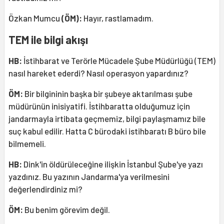
Özkan Mumcu
(ÖM):
Hayır, rastlamadım.
TEM ile bilgi akışı
HB:
İstihbarat ve Terörle Mücadele Şube Müdürlüğü (TEM)
nasıl hareket ederdi? Nasıl operasyon yapardınız?
ÖM:
Bir bilgininin başka bir şubeye aktarılması şube
müdürünün inisiyatifi. İstihbaratta olduğumuz için
jandarmayla irtibata geçmemiz, bilgi paylaşmamız bile
suç kabul edilir. Hatta C bürodaki istihbaratı B büro bile
bilmemeli.
HB:
Dink'in öldürüleceğine ilişkin İstanbul Şube'ye yazı
yazdınız. Bu yazının Jandarma'ya verilmesini
değerlendirdiniz mi?
ÖM:
Bu benim görevim değil.