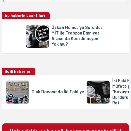
bu haberin uzantıları
Özkan Mumcu'ya Soruldu:
MİT ile Trabzon Emniyet
Arasında Koordinasyon
Yok mu?
ilgili haberler
İki Eski M
Müfettişi
Dink Davasında İki Tahliye
"Kovuştu
Durdurul
Ret