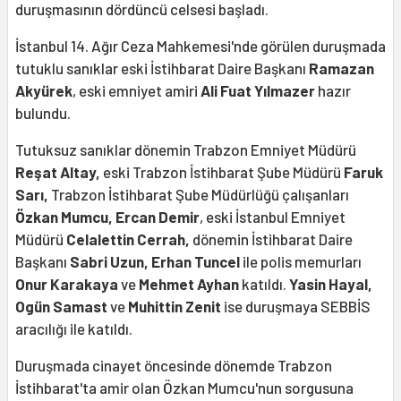
duruşmasının dördüncü celsesi başladı.
İstanbul 14. Ağır Ceza Mahkemesi'nde görülen duruşmada
tutuklu sanıklar eski İstihbarat Daire Başkanı
Ramazan
Akyürek
, eski emniyet amiri
Ali Fuat Yılmazer
hazır
bulundu.
Tutuksuz sanıklar dönemin Trabzon Emniyet Müdürü
Reşat Altay,
eski Trabzon İstihbarat Şube Müdürü
Faruk
Sarı,
Trabzon İstihbarat Şube Müdürlüğü çalışanları
Özkan Mumcu,
Ercan Demir
, eski İstanbul Emniyet
Müdürü
Celalettin Cerrah,
dönemin İstihbarat Daire
Başkanı
Sabri Uzun, Erhan Tuncel
ile polis memurları
Onur Karakaya
ve
Mehmet Ayhan
katıldı.
Yasin Hayal,
Ogün Samast
ve
Muhittin Zenit
ise duruşmaya SEBBİS
aracılığı ile katıldı.
Duruşmada cinayet öncesinde dönemde Trabzon
İstihbarat'ta amir olan Özkan Mumcu'nun sorgusuna