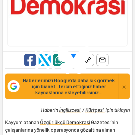
Haberlerimizi Google'da daha sık görmek
×
için bianet'i tercih ettiğiniz haber
kaynaklarına ekleyebilirsiniz...
Haberin
İngilizcesi
/
Kürtçesi
için tıklayın
Kayyum atanan
Özgürlükçü Demokrasi
Gazetesi’nin
çalışanlarına yönelik operasyonda gözaltına alınan