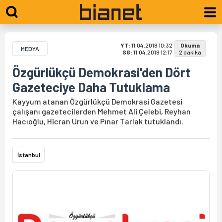
YT:
11.04.2018 10:32
Okuma
MEDYA
SG:
11.04.2018 12:17
2 dakika
Özgürlükçü Demokrasi'den Dört
Gazeteciye Daha Tutuklama
Kayyum atanan Özgürlükçü Demokrasi Gazetesi
çalışanı gazetecilerden Mehmet Ali Çelebi, Reyhan
Hacıoğlu, Hicran Urun ve Pınar Tarlak tutuklandı.
İstanbul