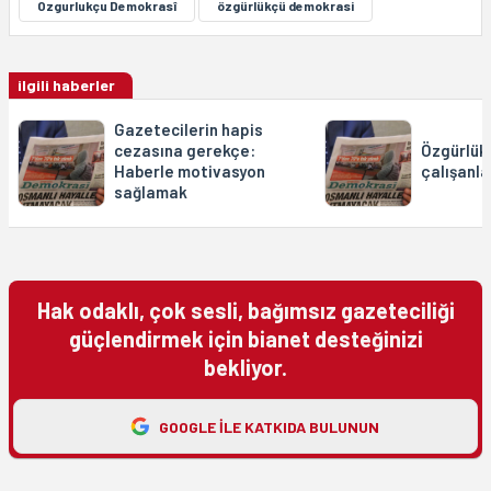
Ozgurlukçu Demokrasî
özgürlükçü demokrasi
ilgili haberler
Gazetecilerin hapis
cezasına gerekçe:
Özgürlük
Haberle motivasyon
çalışanla
sağlamak
Hak odaklı, çok sesli, bağımsız gazeteciliği
güçlendirmek için bianet desteğinizi
bekliyor.
GOOGLE ILE KATKIDA BULUNUN