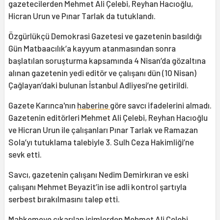
gazetecilerden Mehmet Ali Çelebi, Reyhan Hacıoğlu,
Hicran Urun ve Pınar Tarlak da tutuklandı.
Özgürlükçü Demokrasi Gazetesi ve gazetenin basıldığı
Gün Matbaacılık’a kayyum atanmasından sonra
başlatılan soruşturma kapsamında 4 Nisan’da gözaltına
alınan gazetenin yedi editör ve çalışanı dün (10 Nisan)
Çağlayan’daki bulunan İstanbul Adliyesi’ne getirildi.
Gazete Karınca'nın
haberine
göre savcı ifadelerini almadı.
Gazetenin editörleri Mehmet Ali Çelebi, Reyhan Hacıoğlu
ve Hicran Urun ile çalışanları Pınar Tarlak ve Ramazan
Sola’yı tutuklama talebiyle 3. Sulh Ceza Hakimliği’ne
sevk etti.
Savcı, gazetenin çalışanı Nedim Demirkıran ve eski
çalışanı Mehmet Beyazit’in ise adli kontrol şartıyla
serbest bırakılmasını talep etti.
Mahkemeye çıkarılan isimlerden Mehmet Ali Çelebi,