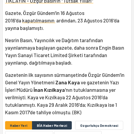
TIKLAYIN - Özgür Basın'ın "Tutsak Yılları"
Gazete, Özgür Gündem'in 16 Ağustos
2016'da
kapatılmasının
ardından, 23 Ağustos 2016'da
yayına başlamıştı.
Nesrin Basın, Yayıncılık ve Dağıtım tarafından
yayınlanmaya başlayan gazete, daha sonra Engin Basın
Yayın Sanayi Ticaret Limited Şirketi tarafından
yayınlanıp, dağıtılmaya başladı.
Gazetenin ilk sayısının sürmanşetinde Özgür Gündem'in
Genel Yayın Yönetmeni
Zana Kaya
ve gazetenin Yazı
İşleri Müdürü
İnan Kızılkaya
'nın tutuklanmasına yer
verilmişti. Kaya ve Kızılkaya 22 Ağustos 2016’da
tutuklanmıştı. Kaya 29 Aralık 2016’da; Kızılkaya ise 1
Kasım 2017’de tahliye olmuştu. (BK)
Haber Yeri
BİA Haber Merkezi
Ozgurlukçu Demokrasi