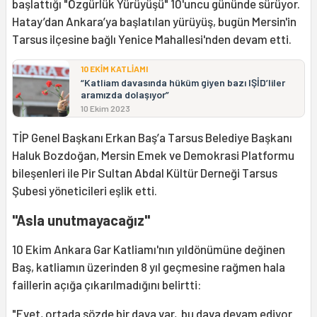
başlattığı "Özgürlük Yürüyüşü" 10'uncu gününde sürüyor.
Hatay’dan Ankara’ya başlatılan yürüyüş, bugün Mersin'in
Tarsus ilçesine bağlı Yenice Mahallesi'nden devam etti.
10 EKİM KATLİAMI
“Katliam davasında hüküm giyen bazı IŞİD’liler
aramızda dolaşıyor”
10 Ekim 2023
TİP Genel Başkanı Erkan Baş’a Tarsus Belediye Başkanı
Haluk Bozdoğan, Mersin Emek ve Demokrasi Platformu
bileşenleri ile Pir Sultan Abdal Kültür Derneği Tarsus
Şubesi yöneticileri eşlik etti.
"Asla unutmayacağız"
10 Ekim Ankara Gar Katliamı'nın yıldönümüne değinen
Baş, katliamın üzerinden 8 yıl geçmesine rağmen hala
faillerin açığa çıkarılmadığını belirtti:
"Evet, ortada sözde bir dava var, bu dava devam ediyor