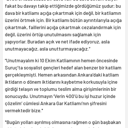
fakat bu davayı takip ettiğimizde gördüğümüz şudur; bu
dava bir katliamı açığa çıkartmak için değil, bir katliamın
üzerini örtmek için. Bir katliamı bütün ayrıntılarıyla açığa
çıkartmak, faillerini açığa çıkartmak cezalandırmak için
değil, üzerini örtüp unutulmasını sağlamak için
yapıyorlar. Buradan açık ve net ifade ediyoruz, asla
unutmayacağız, asla unutturmayacağız.”
“Unutmayalım ki 10 Ekim Katliamının hemen öncesinde
Suruç’ta sosyalist gençleri hedef alan benzer bir katliam
gerçekleşmişti. Hemen arkasından Ankara’daki katliam
iktidarın o dönem iktidarını kaybetme korkusuyla içine
girdiği telaşın ve toplumu teslim alma girişimlerinin bir
sonucuydu. Unutmayın ‘Verin 400’ü bu işi huzur içinde
çözelim’ cümlesi Ankara Gar Katliamı’nın şifresini
vermektedir bize."
"Bugün yolları ayrılmış olmasına rağmen o gün başbakan