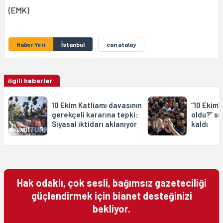
(EMK)
Haber Yeri
İstanbul
can atalay
ilgili haberler
10 Ekim Katliamı davasının
“10 Ekim’
gerekçeli kararına tepki:
oldu?” so
Siyasal iktidarı aklanıyor
kaldı
Hak odaklı, çok sesli, bağımsız gazeteciliği
güçlendirmek için bianet desteğinizi
bekliyor.