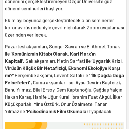
dönemini gerçekleştiremeyen Özgür Üniversite güz
dönemi seminerleri başlıyor.
Ekim ayı boyunca gerçekleştirilecek olan seminerler
koronavirüs nedeniyle çevrimiçi olarak Zoom uygulaması
üzerinden verilecek.
Pazartesi akşamları, Sungur Savran ve E. Ahmet Tonak
ile ‘
Komünizmin Kitabı Olarak, Karl Marx’ın
Kapitali’,
Salı akşamları, Metin Sarfati ile ‘
Uygarlık Krizi,
Virüsün Küçük Bir Metafiziği, Ekonomi Ekolojiye Karşı
mı?’
Perşembe akşamı, Levent Safalı ile ‘
‘İ
lk Çağda Doğa
Felsefeleri’
, Cuma akşamları ise, Ayşe Devrim Başterzi,
Banu Yılmaz, Bilal Ersoy, Cem Kaptanoğlu, Çağdaş Yalçın,
Hakan Karaş, Hanife Uğur Kural, İbrahim Fuat Akgül, İlker
Küçükparlak, Mine Öztürk, Onur Özalmete, Taner
Yılmaz ile
‘Psikodinamik Film Okumaları’
yapılacak.