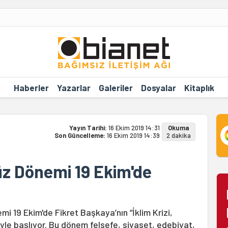
Haberler
Yazarlar
Galeriler
Dosyalar
Kitaplık
Yayın Tarihi:
16 Ekim 2019 14:31
Okuma
Son Güncelleme:
16 Ekim 2019 14:39
2 dakika
üz Dönemi 19 Ekim'de
i 19 Ekim'de Fikret Başkaya’nın “İklim Krizi,
riyle başlıyor. Bu dönem felsefe, siyaset, edebiyat,