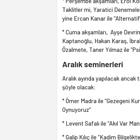
* Perşembe akşamları, Erol Kö
Taklitler mi, Yaratici Denemeler
yine Ercan Kanar ile “Alternatif
* Cuma akşamları, Ayşe Devrim
Kaptanoğlu, Hakan Karaş, İbrah
Özalmete, Taner Yılmaz ile “Ps
Aralık seminerleri
Aralık ayında yapılacak ancak t
şöyle olacak:
* Ömer Madra ile “Gezegeni Kur
Oynuyoruz”
* Levent Safalı ile “Akıl Var Man
* Galip Kılıç ile “Kadim Bilgelik