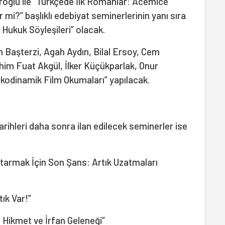
roğlu ile “Türkçede İlk Romanlar: Acemice
 mi?” başlıklı edebiyat seminerlerinin yanı sıra
 Hukuk Söyleşileri” olacak.
 Başterzi, Agah Aydın, Bilal Ersoy, Cem
im Fuat Akgül, İlker Küçükparlak, Onur
ikodinamik Film Okumaları” yapılacak.
arihleri daha sonra ilan edilecek seminerler ise
tarmak İçin Son Şans: Artık Uzatmaları
tık Var!”
te Hikmet ve İrfan Geleneği”