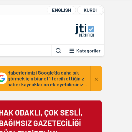
ENGLISH
KURDÎ
Kategoriler
Haberlerimizi Google'da daha sık
×
görmek için bianet'i tercih ettiğiniz
haber kaynaklarına ekleyebilirsiniz...
HAK ODAKLI, ÇOK SESLİ,
BAĞIMSIZ GAZETECİLİĞİ