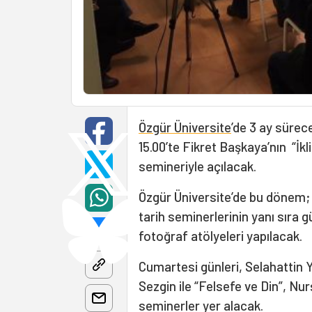
Özgür Üniversite
’de 3 ay süre
15.00’te Fikret Başkaya’nın “İkli
semineriyle açılacak.
Özgür Üniversite’de bu dönem; f
tarih seminerlerinin yanı sıra 
fotoğraf atölyeleri yapılacak.
Cumartesi günleri, Selahattin Y
Sezgin ile “Felsefe ve Din”, Nu
seminerler yer alacak.