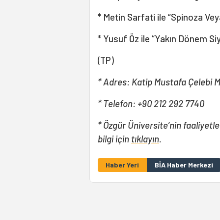
* Metin Sarfati ile “Spinoza Vey
* Yusuf Öz ile “Yakın Dönem Si
(TP)
* Adres: Katip Mustafa Çelebi M
* Telefon: +90 212 292 7740
* Özgür Üniversite’nin faaliyetle
bilgi için
tıklayın
.
Haber Yeri
BİA Haber Merkezi