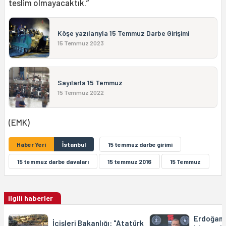
teslim olmayacaktık.”
Köşe yazılarıyla 15 Temmuz Darbe Girişimi
15 Temmuz 2023
Sayılarla 15 Temmuz
15 Temmuz 2022
(EMK)
Haber Yeri
İstanbul
15 temmuz darbe girimi
15 temmuz darbe davaları
15 temmuz 2016
15 Temmuz
ilgili haberler
Erdoğan:
İçişleri Bakanlığı: "Atatürk