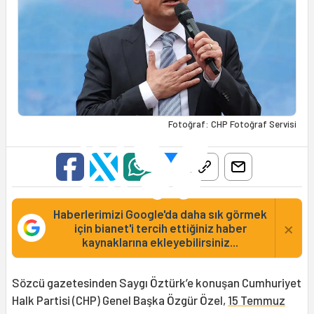
Fotoğraf: CHP Fotoğraf Servisi
Haberlerimizi Google'da daha sık görmek
×
için bianet'i tercih ettiğiniz haber
kaynaklarına ekleyebilirsiniz...
Sözcü gazetesinden Saygı Öztürk’e konuşan Cumhuriyet
Halk Partisi (CHP) Genel Başka Özgür Özel,
15 Temmuz