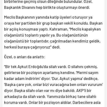
birbirlerine geçmiş olsun dileğinde bulundular. Özel,
Başkanlık Divanını hep birlikte oluşturmayı önerdi.
Meclis Başkanının yanında katip üyeleri oturuyor ya
oraya her partiden bir grup başkan vekili konuldu. Başkan
bir açılış konuşması yaptı. Kahraman, “Meclis kapalıyken
olağanüstü toplantı yapılır ya. Bu olağanüstünün
olağanüstü bir toplantıdır, çağrılmadan kendimiz geldik,
herkesi buraya çağırıyoruz” dedi.
Özel, o anları da anlattı:
“Bir tek Aykut Erdoğdu’da silah vardı. O silahını çekmiş,
gelirlerse bir pozisyon ayarlamış kendine, ‘Mermi sayım
kadar adam indiririm’ diyor. ‘Dur, Aykut yapma’ dedikçe,
‘Başka çare yok, onlar bizi vuracağına ben onları vururum’
diyor. Başka silahı olan var mı diye bakıldı. AKP’li bir
arkadaşta da silah vardı. Yanımızda birkaç tane silahlı
koruma vardı. Onlar bir pozisyon aldılar. Darbecilere asla