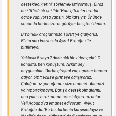
desteklediklerini’ söylemek istiyormuş. Biraz
da küfürlü bir şekilde ‘Hadi gitsinler oradan,
darbe yapıyorsa yapsın, biz karşıyız. Önünde
sonunda herkes zarar görüyor bu işten’ dedim.
Biz bindik araçlarımıza TBMM’ye gidiyoruz.
Bizim sarı Vosvos da Aykut Erdoğdu ile
birlikteydi.
Yaklaşık 5 veya 7 dakikalık bir video çekti. O
konuştu, ben konuştum. Aykut Bey
duygusaldır. ‘Darbe girişimi var, uçaklar bomba
atıyor, biz Meclis’e girmeye çalışıyoruz.
Çoluğumuz çocuğumuz size emanet. Ailemizi
yalnız bırakmayın, Barış’a destek olmalarını,
onu yalnız bırakmamalarını istiyorum, onları
Veli Ağbaba’ya emanet ediyorum. Aykut
Erdoğdu da, ‘Biz bu darbenin karşısındayız ve
Meclis’e doğru gidiyoruz’ dedi pozisyonumuz