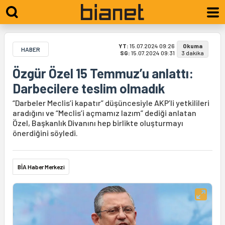
YT:
15.07.2024 09:26
Okuma
HABER
SG:
15.07.2024 09:31
3 dakika
Özgür Özel 15 Temmuz’u anlattı:
Darbecilere teslim olmadık
“Darbeler Meclis’i kapatır” düşüncesiyle AKP’li yetkilileri
aradığını ve “Meclis’i açmamız lazım” dediği anlatan
Özel, Başkanlık Divanını hep birlikte oluşturmayı
önerdiğini söyledi.
BİA Haber Merkezi