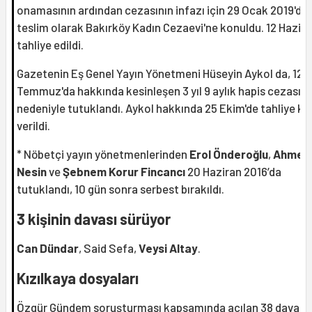
onamasının ardından cezasının infazı için 29 Ocak 2019'da
teslim olarak Bakırköy Kadın Cezaevi'ne konuldu. 12 Hazira
tahliye edildi.
Gazetenin Eş Genel Yayın Yönetmeni Hüseyin Aykol da, 12
Temmuz'da hakkında kesinleşen 3 yıl 9 aylık hapis cezası
nedeniyle tutuklandı. Aykol hakkında 25 Ekim'de tahliye ka
verildi.
* Nöbetçi yayın yönetmenlerinden
Erol Önderoğlu
,
Ahmet
Nesin
ve
Şebnem Korur Fincancı
20 Haziran 2016’da
tutuklandı, 10 gün sonra serbest bırakıldı.
3 kişinin davası sürüyor
Can Dündar
, Said Sefa,
Veysi Altay
.
Kızılkaya dosyaları
Özgür Gündem soruşturması kapsamında açılan 38 davanı