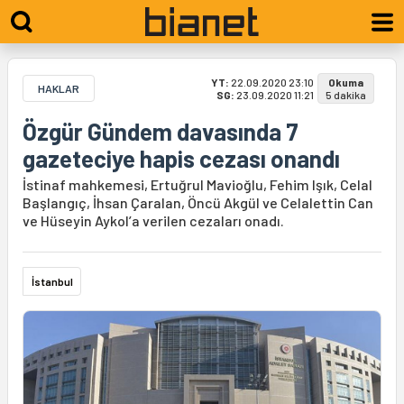
YT:
22.09.2020 23:10
Okuma
HAKLAR
SG:
23.09.2020 11:21
5 dakika
Özgür Gündem davasında 7
gazeteciye hapis cezası onandı
İstinaf mahkemesi, Ertuğrul Mavioğlu, Fehim Işık, Celal
Başlangıç, İhsan Çaralan, Öncü Akgül ve Celalettin Can
ve Hüseyin Aykol’a verilen cezaları onadı.
İstanbul