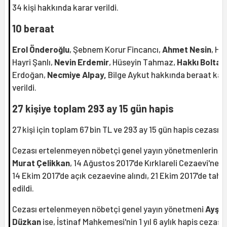
34 kişi hakkında karar verildi.
10 beraat
Erol Önderoğlu
, Şebnem Korur Fincancı,
Ahmet Nesin
, Ha
Hayri Şanlı,
Nevin Erdemir
, Hüseyin Tahmaz,
Hakkı Boltan
Erdoğan,
Necmiye Alpay,
Bilge Aykut hakkında beraat kar
verildi.
27 kişiye toplam 293 ay 15 gün hapis
27 kişi için toplam 67 bin TL ve 293 ay 15 gün hapis cezası ve
Cezası ertelenmeyen nöbetçi genel yayın yönetmenlerind
Murat Çelikkan
, 14 Ağustos 2017'de Kırklareli Cezaevi'ne gi
14 Ekim 2017'de açık cezaevine alındı, 21 Ekim 2017'de tahli
edildi.
Cezası ertelenmeyen nöbetçi genel yayın yönetmeni
Ayşe
Düzkan
ise, İstinaf Mahkemesi'nin 1 yıl 6 aylık hapis cezasın