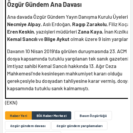
Özgür Gündem Ana Davası
Ana davada Özgür Gündem Yayın Danışma Kurulu Üyeleri
Necmiye Alpay
, Aslı Erdoğan,
Ragıp Zarakolu
, Filiz Koçali
Eren Keskin
, yazıişleri müdürleri
Zana Kaya
, İnan Kızılkay
Kemal Sancılı
ve
Bilge Aykut
olmak üzere 9 isim yargılanıy
Davanın 10 Nisan 2019'da görülen duruşmasında 23. ACM he
dosya kapsamında tutuklu yargılanan tek sanık gazetenin
imtiyaz sahibi Kemal Sancılı hakkında 13. Ağır Ceza
Mahkemesi’nde kesinleşen mahkumiyet kararı olduğu
gerekçesiyle bu dosyadan tahliyesine karar vermiş, dosya
kapsamında tutuklu sanık kalmamıştı.
(EKN)
Haber Yeri
BİA Haber Merkezi
Basın Özgürlüğü
özgür gündem davası
özgür gündem yargılamaları