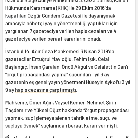
İstanbul Bölge Adliye Mahkemesi 3. Ceza Dairesi, Kanun
Hükmünde Kararname (KHK) ile 29 Ekim 2016’da
kapatılan
Özgür Gündem Gazetesi ile dayanışmak
amacıyla nöbetçi yayın yönetmenliği yaptıkları için
yargılanan 7 gazeteciye verilen hapis cezaları ve 4
gazeteciye verilen beraat kararlarını onadı.
İstanbul 14. Ağır Ceza Mahkemesi 3 Nisan 2019’da
gazeteciler Ertuğrul Mavioğlu, Fehim Işık, Celal
Başlangıç, İhsan Çaralan, Öncü Akgül ve Celalettin Can’ı
“örgüt propagandası yapma” suçundan 1 yıl 3 ay;
gazetenin eş genel yayın yönetmeni Hüseyin Aykol’u 3 yıl
9 ay
hapis cezasına çarptırmıştı
.
Mahkeme, Ömer Ağın, Veysel Kemer, Mehmet Şirin
Taşdemir ve Yüksel Oğuz hakkında “örgüt propagandası
yapmak, suç işlemeye alenen tahrik etme, suçu ve
suçluyu övmek” suçlarından beraat kararı vermişti.