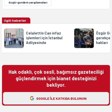
özgür gundem yargılamaları
ilgili haberler
Celalettin Can infaz
Özgür Gü
işlemleri için İstanbul
gerekçesi
Adliyesinde
hakları
Hak odaklı, çok sesli, bağımsız gazeteciliği
güçlendirmek için bianet desteğinizi
bekliyor.
GOOGLE ILE KATKIDA BULUNUN