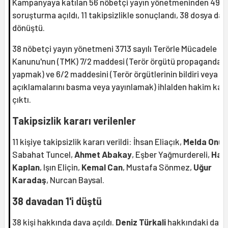
Kampanyaya katılan 56 nöbetçi yayın yönetmeninden 49’u
soruşturma açıldı, 11 takipsizlikle sonuçlandı, 38 dosya da
dönüştü.
38 nöbetçi yayın yönetmeni 3713 sayılı Terörle Mücadele
Kanunu'nun (TMK) 7/2 maddesi (Terör örgütü propagandası
yapmak) ve 6/2 maddesini (Terör örgütlerinin bildiri veya
açıklamalarını basma veya yayınlamak) ihlalden hakim karş
çıktı.
Takipsizlik kararı verilenler
11 kişiye takipsizlik kararı verildi: İhsan Eliaçık,
Melda Onur
Sabahat Tuncel,
Ahmet Abakay
, Eşber Yağmurdereli,
Has
Kaplan
, Işın Eliçin,
Kemal Can
, Mustafa Sönmez,
Uğur
Karadaş
, Nurcan Baysal.
38 davadan 1'i düştü
38 kişi hakkında dava açıldı.
Deniz Türkali
hakkındaki dava