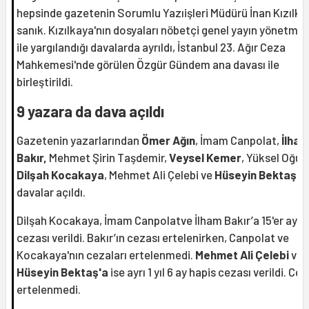
hepsinde gazetenin Sorumlu Yazıişleri Müdürü İnan Kızılka
sanık. Kızılkaya'nın dosyaları nöbetçi genel yayın yönetmen
ile yargılandığı davalarda ayrıldı, İstanbul 23. Ağır Ceza
Mahkemesi'nde görülen Özgür Gündem ana davası ile
birleştirildi.
9 yazara da dava açıldı
Gazetenin yazarlarından
Ömer Ağın
, İmam Canpolat,
İlha
Bakır,
Mehmet Şirin Taşdemir,
Veysel Kemer
, Yüksel Oğuz
Dilşah Kocakaya
, Mehmet Ali Çelebi ve
Hüseyin Bektaş'
a
davalar açıldı.
Dilşah Kocakaya, İmam Canpolatve İlham Bakır’a 15'er ay h
cezası verildi. Bakır’ın cezası ertelenirken, Canpolat ve
Kocakaya'nın cezaları ertelenmedi.
Mehmet Ali Çelebi
ve
Hüseyin Bektaş'a
ise ayrı 1 yıl 6 ay hapis cezası verildi. Ce
ertelenmedi.