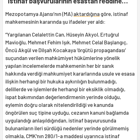
“İstinaf başvurularının esastan reddine…”
Mezopotamya Ajansı’nın (MA)
aktardığına
göre, istinaf
mahkemesinin kararında şu ifadeler yer aldı:
“Yargılanan Celalettin Can, Hüseyin Akyol, Ertuğrul
Mavioğlu, Mehmet Fehim Işık, Mehmet Celal Başlangıç,
Öncü Akgül ve Dilşah Kocakaya ‘örgütü propagandası’
suçundan verilen mahkûmiyet hükümlerine yönelik
yapılan incelemelerde mahkemenin her bir sanık
hakkında verdiği mahkumiyet kararlarında usule ve esasa
ilişkin herhangi bir hukuka aykırılığın bulunmadığı,
delillerde ve işlemlerde herhangi bir eksiklik olmadığı,
ispat bakımından değerlendirmenin yerinde olduğu,
eylemin doğru olarak nitelendirildiği ve kanunda
öngörülen suç tipine uyduğu, cezanın kanuni bağlamda
uygulandığı anlaşıldığından, istinaf başvurusunda
bulunanların ileri sürdüğü nedenler yerinde görülmemiş
olmakla, CMK'nın 280/1-a maddesi uyarınca istinaf