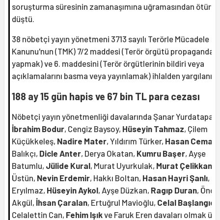
soruşturma süresinin zamanaşımına uğramasından ötürü
düştü.
38 nöbetçi yayın yönetmeni 3713 sayılı Terörle Mücadele
Kanunu'nun (TMK) 7/2 maddesi (Terör örgütü propagandası
yapmak) ve 6. maddesini (Terör örgütlerinin bildiri veya
açıklamalarını basma veya yayınlamak) ihlalden yargılanıyo
188 ay 15 gün hapis ve 67 bin TL para cezası
Nöbetçi yayın yönetmenliği davalarında Şanar Yurdatapan,
İbrahim Bodur
, Cengiz Baysoy,
Hüseyin Tahmaz
, Çilem
Küçükkeleş,
Nadire Mater
, Yıldırım Türker,
Hasan Cemal
,
Balıkçı,
Dicle Anter
, Derya Okatan,
Kumru Başer
, Ayşe
Batumlu,
Jülide Kural
, Murat Uyurkulak,
Murat Çelikkan
, 
Üstün,
Nevin Erdemir
, Hakkı Boltan,
Hasan Hayri Şanlı
, T
Eryılmaz,
Hüseyin Aykol
, Ayşe Düzkan,
Ragıp Duran
, Öncü
Akgül,
İhsan Çaralan
, Ertuğrul Mavioğlu,
Celal Başlangıç,
Celalettin Can,
Fehim Işık
ve Faruk Eren davaları olmak üz