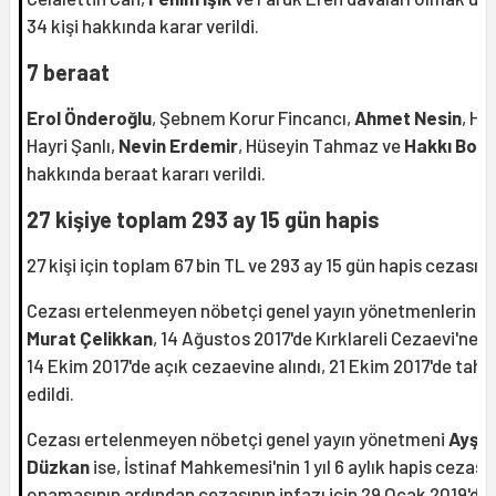
34 kişi hakkında karar verildi.
7 beraat
Erol Önderoğlu
, Şebnem Korur Fincancı,
Ahmet Nesin
, Ha
Hayri Şanlı,
Nevin Erdemir
, Hüseyin Tahmaz ve
Hakkı Bolt
hakkında beraat kararı verildi.
27 kişiye toplam 293 ay 15 gün hapis
27 kişi için toplam 67 bin TL ve 293 ay 15 gün hapis cezası ve
Cezası ertelenmeyen nöbetçi genel yayın yönetmenlerind
Murat Çelikkan
, 14 Ağustos 2017'de Kırklareli Cezaevi'ne gi
14 Ekim 2017'de açık cezaevine alındı, 21 Ekim 2017'de tahli
edildi.
Cezası ertelenmeyen nöbetçi genel yayın yönetmeni
Ayşe
Düzkan
ise, İstinaf Mahkemesi'nin 1 yıl 6 aylık hapis cezasın
onamasının ardından cezasının infazı için 29 Ocak 2019'da