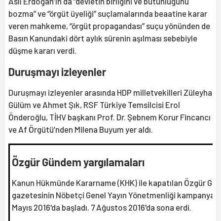
Aslı Erdoğan’ın da “devletin birliğini ve bütünlüğünü
bozma” ve “örgüt üyeliği” suçlamalarında beaatine karar
veren mahkeme, “örgüt propagandası” suçu yönünden de
Basın Kanundaki dört aylık sürenin aşılması sebebiyle
düşme kararı verdi.
Duruşmayı izleyenler
Duruşmayı izleyenler arasında HDP milletvekilleri Züleyha
Gülüm ve Ahmet Şık, RSF Türkiye Temsilcisi Erol
Önderoğlu, TİHV başkanı Prof. Dr. Şebnem Korur Fincancı
ve Af Örgütü’nden Milena Buyum yer aldı.
Özgür Gündem yargılamaları
Kanun Hükmünde Kararname (KHK) ile kapatılan Özgür Gü
gazetesinin Nöbetçi Genel Yayın Yönetmenliği kampanyası
Mayıs 2016'da başladı. 7 Ağustos 2016'da sona erdi.