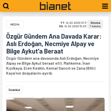
YT:
14.02.2020 13:11
Okuma
MEDYA
SG:
14.02.2020 15:03
7 dakika
Özgür Gündem Ana Davada Karar:
Aslı Erdoğan, Necmiye Alpay ve
Bilge Aykut'a Beraat
Özgür Gündem ana davasında Aslı Erdoğan, Necmiye
Alpay ve Bilge Aykut beraat etti. Mahkeme, İnan
Kızılkaya, Eren Keskin, Kemal Sancılı ve Zana (Bilir)
Kaya’nın dosyalarını ayırdı.
İstanbul