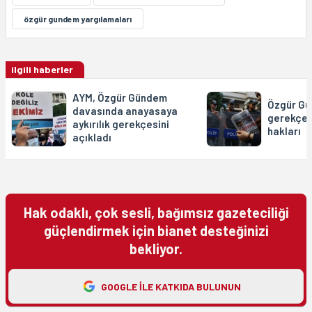
özgür gundem yargılamaları
ilgili haberler
AYM, Özgür Gündem
Özgür Gü
davasında anayasaya
gerekçesi
aykırılık gerekçesini
hakları
açıkladı
Hak odaklı, çok sesli, bağımsız gazeteciliği
güçlendirmek için bianet desteğinizi
bekliyor.
GOOGLE ILE KATKIDA BULUNUN