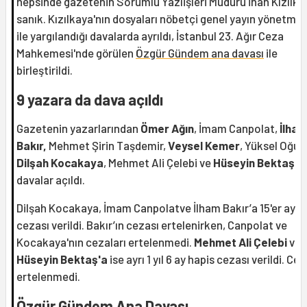
hepsinde gazetenin Sorumlu Yazıişleri Müdürü İnan Kızılka
sanık. Kızılkaya'nın dosyaları nöbetçi genel yayın yönetmen
ile yargılandığı davalarda ayrıldı, İstanbul 23. Ağır Ceza
Mahkemesi'nde görülen
Özgür Gündem ana davası
ile
birleştirildi.
9 yazara da dava açıldı
Gazetenin yazarlarından
Ömer Ağın
, İmam Canpolat,
İlha
Bakır,
Mehmet Şirin Taşdemir,
Veysel Kemer
, Yüksel Oğuz
Dilşah Kocakaya
, Mehmet Ali Çelebi ve
Hüseyin Bektaş'
a
davalar açıldı.
Dilşah Kocakaya, İmam Canpolatve İlham Bakır’a 15'er ay h
cezası verildi. Bakır’ın cezası ertelenirken, Canpolat ve
Kocakaya'nın cezaları ertelenmedi.
Mehmet Ali Çelebi
ve
Hüseyin Bektaş'a
ise ayrı 1 yıl 6 ay hapis cezası verildi. Ce
ertelenmedi.
Özgür Gündem Ana Davası