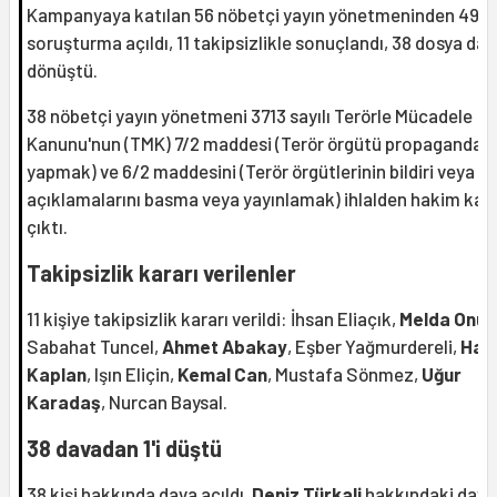
Kampanyaya katılan 56 nöbetçi yayın yönetmeninden 49’u
soruşturma açıldı, 11 takipsizlikle sonuçlandı, 38 dosya da
dönüştü.
38 nöbetçi yayın yönetmeni 3713 sayılı Terörle Mücadele
Kanunu'nun (TMK) 7/2 maddesi (Terör örgütü propagandası
yapmak) ve 6/2 maddesini (Terör örgütlerinin bildiri veya
açıklamalarını basma veya yayınlamak) ihlalden hakim karş
çıktı.
Takipsizlik kararı verilenler
11 kişiye takipsizlik kararı verildi: İhsan Eliaçık,
Melda Onur
Sabahat Tuncel,
Ahmet Abakay
, Eşber Yağmurdereli,
Has
Kaplan
, Işın Eliçin,
Kemal Can
, Mustafa Sönmez,
Uğur
Karadaş
, Nurcan Baysal.
38 davadan 1'i düştü
38 kişi hakkında dava açıldı.
Deniz Türkali
hakkındaki dava