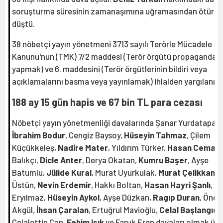
soruşturma süresinin zamanaşımına uğramasından ötürü
düştü.
38 nöbetçi yayın yönetmeni 3713 sayılı Terörle Mücadele
Kanunu'nun (TMK) 7/2 maddesi (Terör örgütü propagandası
yapmak) ve 6. maddesini (Terör örgütlerinin bildiri veya
açıklamalarını basma veya yayınlamak) ihlalden yargılanıyo
188 ay 15 gün hapis ve 67 bin TL para cezası
Nöbetçi yayın yönetmenliği davalarında Şanar Yurdatapan,
İbrahim Bodur
, Cengiz Baysoy,
Hüseyin Tahmaz
, Çilem
Küçükkeleş,
Nadire Mater
, Yıldırım Türker,
Hasan Cemal
,
Balıkçı,
Dicle Anter
, Derya Okatan,
Kumru Başer
, Ayşe
Batumlu,
Jülide Kural
, Murat Uyurkulak,
Murat Çelikkan
, 
Üstün,
Nevin Erdemir
, Hakkı Boltan,
Hasan Hayri Şanlı
, T
Eryılmaz,
Hüseyin Aykol
, Ayşe Düzkan,
Ragıp Duran
, Öncü
Akgül,
İhsan Çaralan
, Ertuğrul Mavioğlu,
Celal Başlangıç,
Celalettin Can,
Fehim Işık
ve Faruk Eren davaları olmak üz