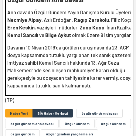
Ana davada Özgür Gündem Yayın Danışma Kurulu Üyeleri
Necmiye Alpay
, Aslı Erdoğan,
Ragıp Zarakolu
, Filiz Koçali
Eren Keskin
, yazıişleri müdürleri
Zana Kaya
, İnan Kızılkay
Kemal Sancılı
ve
Bilge Aykut
olmak üzere 9 isim yargılanıy
Davanın 10 Nisan 2019'da görülen duruşmasında 23. ACM he
dosya kapsamında tutuklu yargılanan tek sanık gazetenin
imtiyaz sahibi Kemal Sancılı hakkında 13. Ağır Ceza
Mahkemesi’nde kesinleşen mahkumiyet kararı olduğu
gerekçesiyle bu dosyadan tahliyesine karar vermiş, dosya
kapsamında tutuklu sanık kalmamıştı.
(TP)
Haber Yeri
BİA Haber Merkezi
özgür gündem davası
özgür gündem ana davası
Özgür Gündem
Ozgûr Gûndem
ozgur gundem
özgür gündem yargılamaları