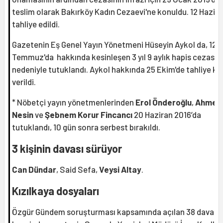
teslim olarak Bakırköy Kadın Cezaevi'ne konuldu. 12 Hazira
tahliye edildi.
Gazetenin Eş Genel Yayın Yönetmeni Hüseyin Aykol da, 12
Temmuz'da hakkında kesinleşen 3 yıl 9 aylık hapis cezası
nedeniyle tutuklandı. Aykol hakkında 25 Ekim'de tahliye ka
verildi.
* Nöbetçi yayın yönetmenlerinden
Erol Önderoğlu
,
Ahmet
Nesin
ve
Şebnem Korur Fincancı
20 Haziran 2016’da
tutuklandı, 10 gün sonra serbest bırakıldı.
3 kişinin davası sürüyor
Can Dündar
, Said Sefa,
Veysi Altay
.
Kızılkaya dosyaları
Özgür Gündem soruşturması kapsamında açılan 38 davanı