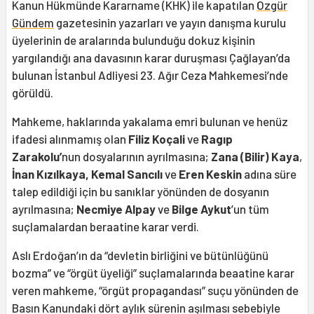
Kanun Hükmünde Kararname (KHK) ile kapatılan
Özgür
Gündem
gazetesinin yazarları ve yayın danışma kurulu
üyelerinin de aralarında bulunduğu dokuz kişinin
yargılandığı ana davasının karar duruşması Çağlayan’da
bulunan İstanbul Adliyesi 23. Ağır Ceza Mahkemesi’nde
görüldü.
Mahkeme, haklarında yakalama emri bulunan ve henüz
ifadesi alınmamış olan
Filiz Koçali
ve
Ragıp
Zarakolu’
nun dosyalarının ayrılmasına;
Zana (Bilir) Kaya
,
İnan Kızılkaya, Kemal Sancılı
ve
Eren Keskin
adına süre
talep edildiği için bu sanıklar yönünden de dosyanın
ayrılmasına;
Necmiye Alpay
ve
Bilge Aykut
’un tüm
suçlamalardan beraatine karar verdi.
Aslı Erdoğan’ın da “devletin birliğini ve bütünlüğünü
bozma” ve “örgüt üyeliği” suçlamalarında beaatine karar
veren mahkeme, “örgüt propagandası” suçu yönünden de
Basın Kanundaki dört aylık sürenin aşılması sebebiyle