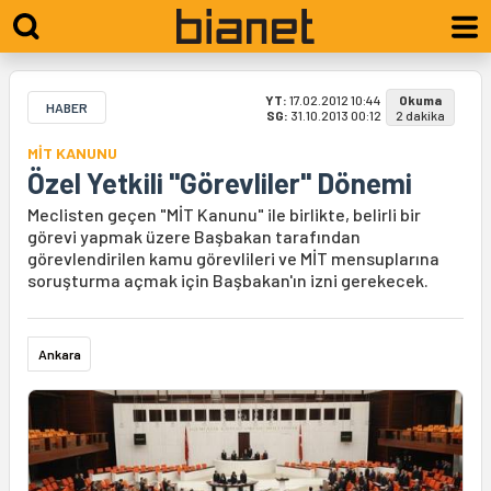
YT:
17.02.2012 10:44
Okuma
HABER
SG:
31.10.2013 00:12
2 dakika
MİT KANUNU
Özel Yetkili "Görevliler" Dönemi
Meclisten geçen "MİT Kanunu" ile birlikte, belirli bir
görevi yapmak üzere Başbakan tarafından
görevlendirilen kamu görevlileri ve MİT mensuplarına
soruşturma açmak için Başbakan'ın izni gerekecek.
Ankara