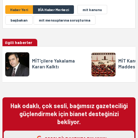
Haber Yeri
BİA Haber Merkezi
mit kanunu
başbakan
mit mensuplarına soruşturma
ilgili haberler
MİT'çilere Yakalama
MİT Kanu
Kararı Kalktı
Maddesi 
Hak odaklı, çok sesli, bağımsız gazeteciliği
güçlendirmek için bianet desteğinizi
bekliyor.