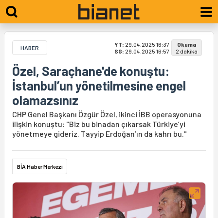
YT:
29.04.2025 16:37
Okuma
HABER
SG:
29.04.2025 16:57
2 dakika
Özel, Saraçhane'de konuştu:
İstanbul’un yönetilmesine engel
olamazsınız
CHP Genel Başkanı Özgür Özel, ikinci İBB operasyonuna
ilişkin konuştu: "Biz bu binadan çıkarsak Türkiye’yi
yönetmeye gideriz. Tayyip Erdoğan’ın da kahrı bu."
BİA Haber Merkezi