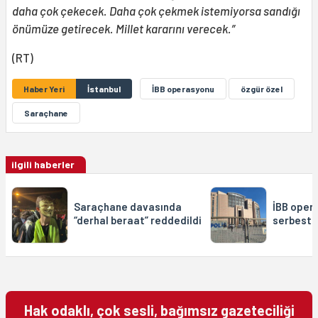
daha çok çekecek. Daha çok çekmek istemiyorsa sandığı
önümüze getirecek. Millet kararını verecek.”
(RT)
Haber Yeri
İstanbul
İBB operasyonu
özgür özel
Saraçhane
ilgili haberler
Saraçhane davasında
İBB opera
“derhal beraat” reddedildi
serbest b
Hak odaklı, çok sesli, bağımsız gazeteciliği