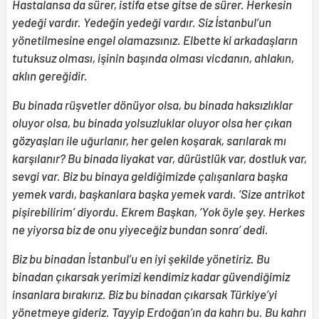
Hastalansa da sürer, istifa etse gitse de sürer. Herkesin
yedeği vardır. Yedeğin yedeği vardır. Siz İstanbul’un
yönetilmesine engel olamazsınız. Elbette ki arkadaşların
tutuksuz olması, işinin başında olması vicdanın, ahlakın,
aklın gereğidir.
Bu binada rüşvetler dönüyor olsa, bu binada haksızlıklar
oluyor olsa, bu binada yolsuzluklar oluyor olsa her çıkan
gözyaşları ile uğurlanır, her gelen koşarak, sarılarak mı
karşılanır? Bu binada liyakat var, dürüstlük var, dostluk var,
sevgi var. Biz bu binaya geldiğimizde çalışanlara başka
yemek vardı, başkanlara başka yemek vardı. ‘Size antrikot
pişirebilirim’ diyordu. Ekrem Başkan, ‘Yok öyle şey. Herkes
ne yiyorsa biz de onu yiyeceğiz bundan sonra’ dedi.
Biz bu binadan İstanbul’u en iyi şekilde yönetiriz. Bu
binadan çıkarsak yerimizi kendimiz kadar güvendiğimiz
insanlara bırakırız. Biz bu binadan çıkarsak Türkiye’yi
yönetmeye gideriz. Tayyip Erdoğan’ın da kahrı bu. Bu kahrı