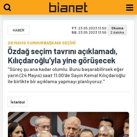
YT:
23.05.2023 13:50
Okuma
HABER
SG:
23.05.2023 13:56
2 dakika
28 MAYIS CUMHURBAŞKANI SEÇİMİ
Özdağ seçim tavrını açıklamadı,
Kılıçdaroğlu'yla yine görüşecek
"Süreç şu ana kadar olumlu. Bunu başarabilirsek eğer
yarın (24 Mayıs) saat 11.00'de Sayın Kemal Kılıçdaroğlu
ile birlikte bir açıklama yapmayı planlıyoruz."
İstanbul