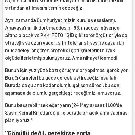
sığınmacıların ekonomik maliyetinin artık Türk halkının
sırtından atılmasını temin edeceğiz.
Aynı zamanda Cumhuriyetimizin kuruluş esaslarını,
Anayasa'nın ilk dört maddesini, 66. maddeyi güvence
altına alacak ve PKK, FETÖ, IŞİD gibi terör örgütleriyle de
stratejik ve uzun vadeli, sıfır tolerans ilkesine dayalı bir
mücadeleyi öngören protokol görüşmelerini büyük
ölçüde ilerletmiş bulunuyoruz. Ama nihayetlenmedi.
Bunun için yüz yüze bazı görüşmeler yapılması gerekiyor.
Bu görüşmeleri bu gece gerçekleştireceğiz inşallah.
Burada da şu ana kadar olumlu gelişen süreci, bu son
aşamada da olumlu gerçekleştireceğimizi umuyoruz.
Bunu başarabilirsek eğer yarın (24 Mayıs) saat 11.00'de
Sayın Kemal Kılıçdaroğlu ile burada bir açıklama yapmayı
planlıyoruz."
"Gönüllü değil, gerekirse zorla