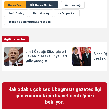
Haber Yeri
BİA Haber Merkezi
ümit özdağ
Umît Ozdag
Umit Ozdag
zafer partisi
28 mayıs cumhurbaşkanı seçimi
ilgili haberler
Ümit Özdağ: Söz, İçişleri
Sinan Oğ
Bakanı olarak Suriyelileri
destek a
yollayacağım
Hak odaklı, çok sesli, bağımsız gazeteciliği
güçlendirmek için bianet desteğinizi
bekliyor.