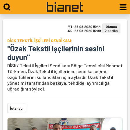
YT:
23.08.2020 15:44
Okuma
SG:
23.08.2020 16:09
2 dakika
DİSK TEKSTİL İŞÇİLERİ SENDİKASI:
"Özak Tekstil işçilerinin sesini
duyun"
DİSK/ Tekstil İşçileri Sendikası Bölge Temsilcisi Mehmet
Türkmen, Özak Tekstil işçilerinin, sendika seçme
özgürlüklerini kullandıkları için aylardır Özak Tekstil
yönetimi tarafından baskıya, tehdide, ayrımcılığa
uğradığını söyledi.
İstanbul