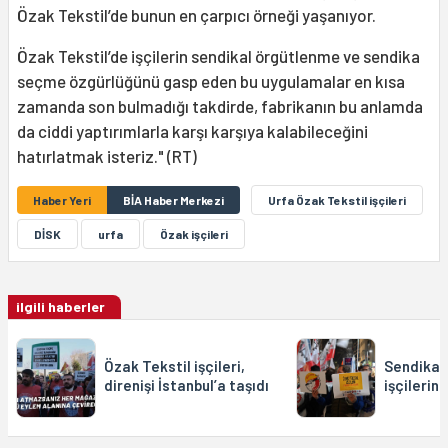
Özak Tekstil’de bunun en çarpıcı örneği yaşanıyor.
Özak Tekstil’de işçilerin sendikal örgütlenme ve sendika
seçme özgürlüğünü gasp eden bu uygulamalar en kısa
zamanda son bulmadığı takdirde, fabrikanın bu anlamda
da ciddi yaptırımlarla karşı karşıya kalabileceğini
hatırlatmak isteriz." (RT)
Haber Yeri
BİA Haber Merkezi
Urfa Özak Tekstil işçileri
DİSK
urfa
Özak işçileri
ilgili haberler
Özak Tekstil işçileri,
Sendikal
direnişi İstanbul’a taşıdı
işçilerin