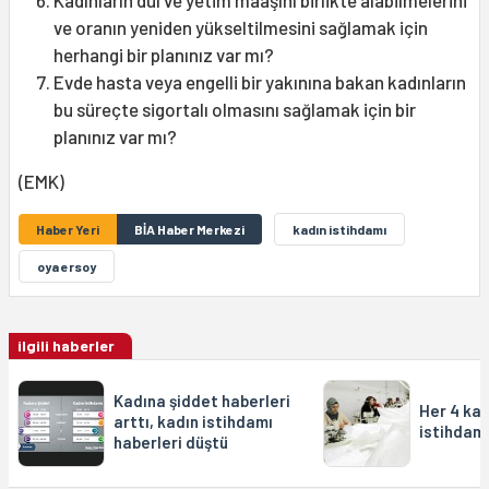
Kadınların dul ve yetim maaşını birlikte alabilmelerini
ve oranın yeniden yükseltilmesini sağlamak için
herhangi bir planınız var mı?
Evde hasta veya engelli bir yakınına bakan kadınların
bu süreçte sigortalı olmasını sağlamak için bir
planınız var mı?
(EMK)
Haber Yeri
BİA Haber Merkezi
kadın istihdamı
oya ersoy
ilgili haberler
Kadına şiddet haberleri
Her 4 kad
arttı, kadın istihdamı
istihdam
haberleri düştü