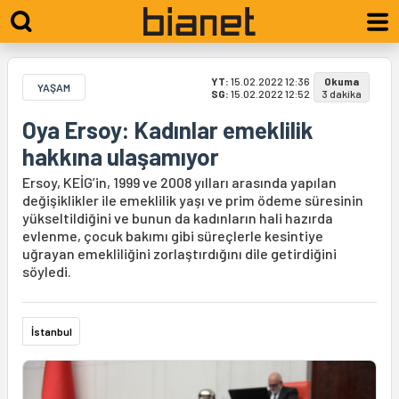
YT:
15.02.2022 12:36
Okuma
YAŞAM
SG:
15.02.2022 12:52
3 dakika
Oya Ersoy: Kadınlar emeklilik
hakkına ulaşamıyor
Ersoy, KEİG’in, 1999 ve 2008 yılları arasında yapılan
değişiklikler ile emeklilik yaşı ve prim ödeme süresinin
yükseltildiğini ve bunun da kadınların hali hazırda
evlenme, çocuk bakımı gibi süreçlerle kesintiye
uğrayan emekliliğini zorlaştırdığını dile getirdiğini
söyledi.
İstanbul