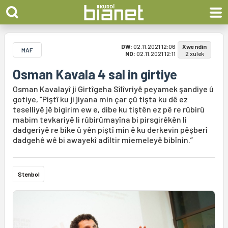
DW:
02.11.2021 12:06
Xwendin
MAF
ND:
02.11.2021 12:11
2 xulek
Osman Kavala 4 sal in girtiye
Osman Kavalayî ji Girtîgeha Sîlîvriyê peyamek şandiye û
gotiye, “Piştî ku ji jiyana min çar çû tişta ku dê ez
teselliyê jê bigirim ew e, dibe ku tiştên ez pê re rûbirû
mabim tevkariyê li rûbirûmayîna bi pirsgirêkên li
dadgeriyê re bike û yên piştî min ê ku derkevin pêşberî
dadgehê wê bi awayekî adîltir miemeleyê bibînin.”
Stenbol