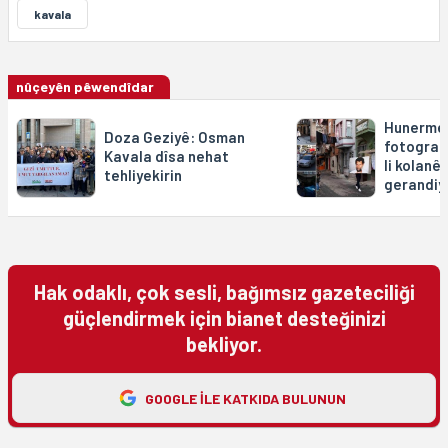
kavala
nûçeyên pêwendîdar
Hunermen
Doza Geziyê: Osman
fotograf
Kavala dîsa nehat
li kolanê
tehliyekirin
gerandiy
Hak odaklı, çok sesli, bağımsız gazeteciliği
güçlendirmek için bianet desteğinizi
bekliyor.
GOOGLE ILE KATKIDA BULUNUN