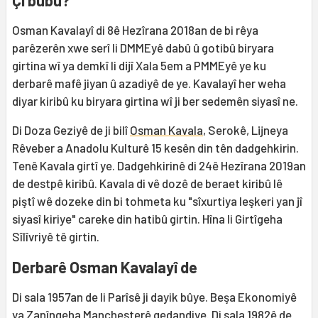
Çi bûbû?
Osman Kavalayî di 8ê Hezîrana 2018an de bi rêya
parêzerên xwe serî li DMMEyê dabû û gotibû biryara
girtina wî ya demkî li dijî Xala 5em a PMMEyê ye ku
derbarê mafê jiyan û azadiyê de ye. Kavalayî her weha
diyar kiribû ku biryara girtina wî ji ber sedemên siyasî ne.
Di Doza Geziyê de ji bilî
Osman Kavala
, Serokê, Lijneya
Rêveber a Anadolu Kulturê 15 kesên din tên dadgehkirin.
Tenê Kavala girtî ye. Dadgehkirinê di 24ê Hezîrana 2019an
de destpê kiribû. Kavala di vê dozê de beraet kiribû lê
piştî wê dozeke din bi tohmeta ku "sîxurtiya leşkeri yan jî
siyasî kiriye" careke din hatibû girtin. Hîna li Girtîgeha
Sîlîvriyê tê girtin.
Derbarê Osman Kavalayî de
Di sala 1957an de li Parîsê ji dayik bûye. Beşa Ekonomiyê
ya Zanîngeha Manchesterê qedandiye. Di sala 1982ê de