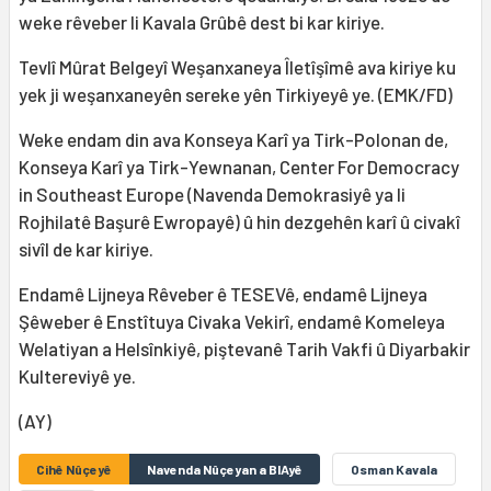
weke rêveber li Kavala Grûbê dest bi kar kiriye.
Tevlî Mûrat Belgeyî Weşanxaneya Îletîşîmê ava kiriye ku
yek ji weşanxaneyên sereke yên Tirkiyeyê ye. (EMK/FD)
Weke endam din ava Konseya Karî ya Tirk-Polonan de,
Konseya Karî ya Tirk-Yewnanan, Center For Democracy
in Southeast Europe (Navenda Demokrasiyê ya li
Rojhilatê Başurê Ewropayê) û hin dezgehên karî û civakî
sivîl de kar kiriye.
Endamê Lijneya Rêveber ê TESEVê, endamê Lijneya
Şêweber ê Enstîtuya Civaka Vekirî, endamê Komeleya
Welatiyan a Helsînkiyê, piştevanê Tarih Vakfi û Diyarbakir
Kultereviyê ye.
(AY)
Cihê Nûçeyê
Navenda Nûçeyan a BIAyê
Osman Kavala