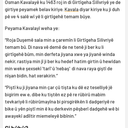
Osman Kavalayê ku 1463 roj in di Girtîgeha Silîvriyê ye de
girtiye peyamek belav kiriye.
Kavala
diyar kiriye ku ji duh
pê ve 4 salê wî yê li girtîgehê temam bûye.
Peyama Kavalayî weha ye:
“Roja Duşemê sala min a çaremîn li Girtîgeha Silivriyê
temam bû. Di nava vê demê de ne tenê ji ber ku li
girtîgehê bûm, min derfeta jiyana xwe ya jiyanê winda
nekir, rastiya min jî ji ber ku hedef hatim girtin û hewldan
min weke şexsekî 'tarî' û 'nebaş' di nava raya giştî de
nîşan bidin, hat xerakirin.”
“Piştî ku ji jiyana min çar çû tişta ku dê ez teselliyê jê
bigirim ew e, dibe ku tiştên ez pê re rûbirû mabim
tevkariyê li rûbirûmayîna bi pirsgirêkên li dadgeriyê re
bike û yên piştî min ê ku derkevin pêşberî dadgehê wê bi
awayekî adîltir miemeleyê bibînin.”