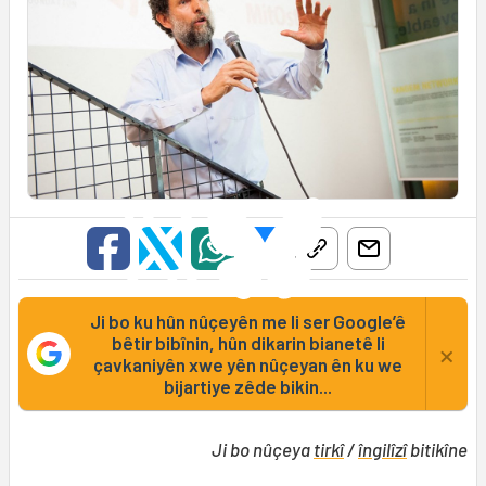
Ji bo ku hûn nûçeyên me li ser Google’ê
bêtir bibînin, hûn dikarin bianetê li
×
çavkaniyên xwe yên nûçeyan ên ku we
bijartiye zêde bikin...
Ji bo nûçeya
tirkî
/
îngilîzî
bitikîne