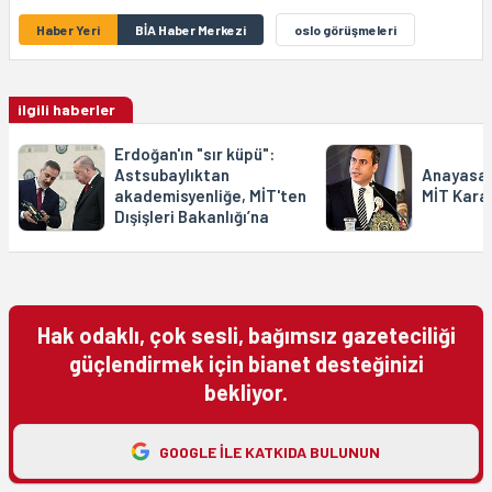
Haber Yeri
BİA Haber Merkezi
oslo görüşmeleri
ilgili haberler
Erdoğan'ın "sır küpü":
Astsubaylıktan
Anayasa
akademisyenliğe, MİT'ten
MİT Karar
Dışişleri Bakanlığı’na
Hak odaklı, çok sesli, bağımsız gazeteciliği
güçlendirmek için bianet desteğinizi
bekliyor.
GOOGLE ILE KATKIDA BULUNUN