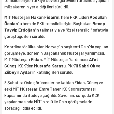
temsilcileriyle Türkiye Devleti görevlileri arasında yapılan
müzakerenin yer aldığı ileri sürüldü.
MİT
Müsteşarı
Hakan Fidan
'ın, hem PKK Lideri
Abdullah
Öcalan
'la hem de PKK temsilcileriyle, Başbakan
Recep
Tayyip Erdoğan
'ın talimatıyla ve "özel temsilci" sıfatıyla
görüştüğü ileri sürüldü.
Koordinatör ülke olan Norveç'in başkenti Oslo'da yapılan
görüşmeye, dönemin Başbakanlık Müsteşar yardımcısı,
MİT Müsteşarı
Fidan
, MİT Müsteşar Yardımcısı
Afet
Güneş
, KCK'den
Mustafa Karasu
, PKK'li
Sabri Ok
ve
Zübeyir Aydar
'ın katıldığı ileri sürüldü.
8 Şubat'ta Oslo görüşmelerine katılan Fidan, Güneş ve
eski MİT Müsteşarı Emre Taner, KCK soruşturması
kapsamında ifadeye çağrıldı. Savcının, sorguda KCK
yapılanmasında MİT'in rolü ile Oslo görüşmelerini
soracağı
iddia edildi
.