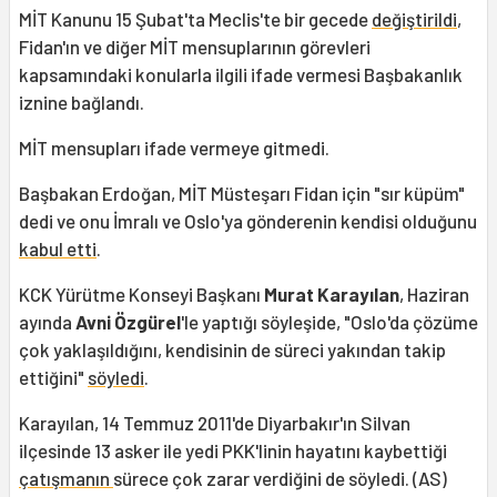
MİT Kanunu 15 Şubat'ta Meclis'te bir gecede
değiştirildi
,
Fidan'ın ve diğer MİT mensuplarının görevleri
kapsamındaki konularla ilgili ifade vermesi Başbakanlık
iznine bağlandı.
MİT mensupları ifade vermeye gitmedi.
Başbakan Erdoğan, MİT Müsteşarı Fidan için "sır küpüm"
dedi ve onu İmralı ve Oslo'ya gönderenin kendisi olduğunu
kabul etti
.
KCK Yürütme Konseyi Başkanı
Murat Karayılan
, Haziran
ayında
Avni Özgürel
'le yaptığı söyleşide, "Oslo'da çözüme
çok yaklaşıldığını, kendisinin de süreci yakından takip
ettiğini"
söyledi
.
Karayılan, 14 Temmuz 2011'de Diyarbakır'ın Silvan
ilçesinde 13 asker ile yedi PKK'linin hayatını kaybettiği
çatışmanın
sürece çok zarar verdiğini de söyledi. (AS)