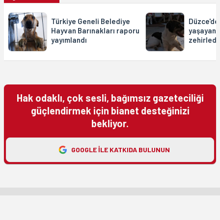
Türkiye Geneli Belediye
Düzce'de
Hayvan Barınakları raporu
yaşayan 
yayımlandı
zehirledi
Hak odaklı, çok sesli, bağımsız gazeteciliği
güçlendirmek için bianet desteğinizi
bekliyor.
GOOGLE ILE KATKIDA BULUNUN