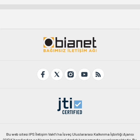
Bu web sitesi IPS İletişim Vakfı'na İsveç Uluslararası Kalkınma İşbirliği Ajansı
(SIDA) tarafından sağlanan kurumsal destek kapsamında yayınlanmaktadır. Bu