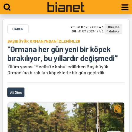
YT:
31.07.2024 09:43
Okuma
HABER
SG:
31.07.2024 17:53
1 dakika
BAŞIBÜYÜK ORMANI'NDAN İZLENİMLER
"Ormana her gün yeni bir köpek
bırakılıyor, bu yıllardır değişmedi"
'Ölüm yasası' Meclis'te kabul edilirken Başıbüyük
Ormanı'na bırakılan köpeklerle bir gün geçirdik.
Ali Dinç