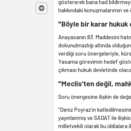
göstererek bana had bildirmey
hakkındaki konuşmalarımın ve 
"Böyle bir karar hukuk
Anayasanın 83. Maddesini hatır
dokunulmazlığı altında olduğunu 
verdiği soru önergeleriyle, kü
Yasama görevimin hedef gösteri
çıkması hukuk devletinde olacak
"Meclis'ten değil, mah
Soru önergesine ilişkin de değ
“Deniz Poyraz’ın katledilmesinin 
yayınlanmış ve SADAT ile ilişki
milletvekili olarak bu iddialara