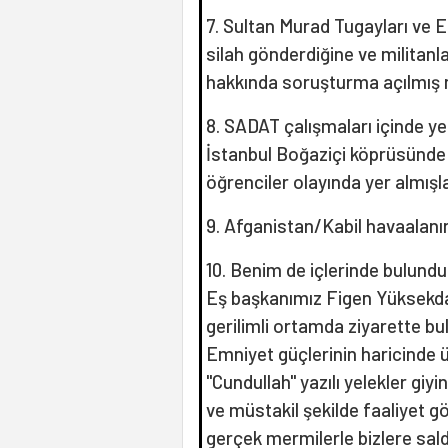
7. Sultan Murad Tugayları ve 
silah gönderdiğine ve militanlar
hakkında soruşturma açılmış 
8. SADAT çalışmaları içinde ye
İstanbul Boğaziçi köprüsünde k
öğrenciler olayında yer almışl
9. Afganistan/Kabil havaalanı
10. Benim de içlerinde bulun
Eş başkanımız Figen Yüksekdağ 
gerilimli ortamda ziyarette 
Emniyet güçlerinin haricinde ü
"Cundullah" yazılı yelekler giyin
ve müstakil şekilde faaliyet gö
gerçek mermilerle bizlere sal