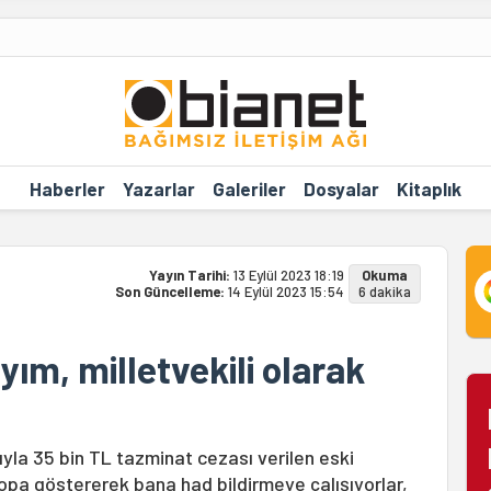
Haberler
Yazarlar
Galeriler
Dosyalar
Kitaplık
Yayın Tarihi:
13 Eylül 2023 18:19
Okuma
Son Güncelleme:
14 Eylül 2023 15:54
6 dakika
ım, milletvekili olarak
asıyla 35 bin TL tazminat cezası verilen eski
opa göstererek bana had bildirmeye çalışıyorlar,