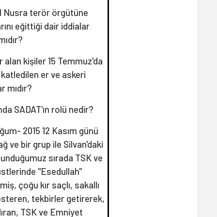
El Nusra terör örgütüne
ını eğittiği dair iddialar
mıdır?
r alan kişiler 15 Temmuz'da
atledilen er ve askeri
ar mıdır?
nda SADAT'ın rolü nedir?
duğum- 2015 12 Kasım günü
ve bir grup ile Silvan'daki
bulunduğumuz sırada TSK ve
stlerinde "Esedullah"
miş, çoğu kır saçlı, sakallı
steren, tekbirler getirerek,
dıran, TSK ve Emniyet