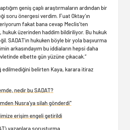
tığım geniş çaplı araştırmaların ardından bir
eği soru önergesi verdim. Fuat Oktay’ın
veriyorum fakat bana cevap Meclis’ten
, hukuk üzerinden haddim bildiriliyor. Bu hukuk
eğil. SADAT’ın hukuken böyle bir yola başvurma
imin arkasındayım bu iddiaların hepsi daha
letinde elbette gün yüzüne çıkacak.”
 edilmediğini belirten Kaya, karara itiraz
mde, nedir bu SADAT?
den Nusra'ya silah gönderdi"
ize erişim engeli getirildi
T'ı yazanlara soruşturma