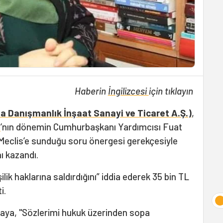
Haberin
İngilizcesi
için tıklayın
 Danışmanlık İnşaat Sanayi ve Ticaret A.Ş.)
,
a
’nın dönemin Cumhurbaşkanı Yardımcısı Fuat
 Meclis’e sunduğu soru önergesi gerekçesiyle
ı kazandı.
işilik haklarına saldırdığını” iddia ederek 35 bin TL
i.
Kaya, "Sözlerimi hukuk üzerinden sopa