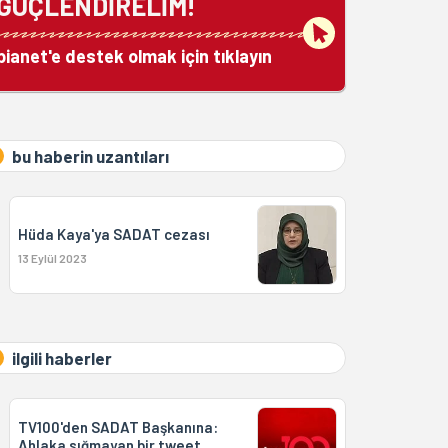
GÜÇLENDİRELİM!
bianet'e destek olmak için tıklayın
bu haberin uzantıları
Hüda Kaya'ya SADAT cezası
13 Eylül 2023
ilgili haberler
TV100'den SADAT Başkanına:
Ahlaka sığmayan bir tweet