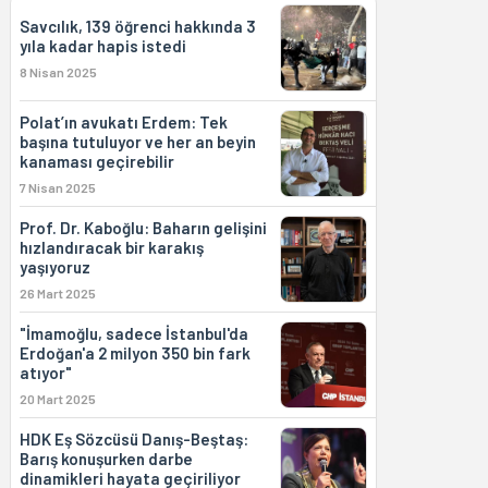
Savcılık, 139 öğrenci hakkında 3
yıla kadar hapis istedi
8 Nisan 2025
Polat’ın avukatı Erdem: Tek
başına tutuluyor ve her an beyin
kanaması geçirebilir
7 Nisan 2025
Prof. Dr. Kaboğlu: Baharın gelişini
hızlandıracak bir karakış
yaşıyoruz
26 Mart 2025
"İmamoğlu, sadece İstanbul'da
Erdoğan'a 2 milyon 350 bin fark
atıyor"
20 Mart 2025
HDK Eş Sözcüsü Danış-Beştaş:
Barış konuşurken darbe
dinamikleri hayata geçiriliyor