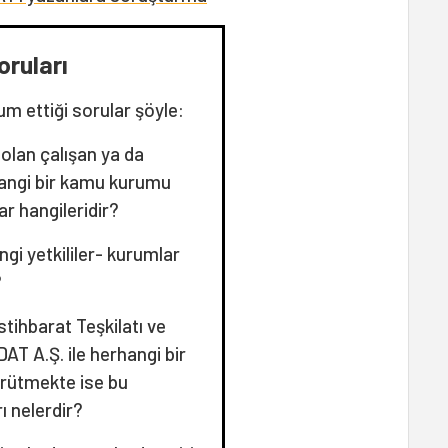
oruları
 ettiği sorular şöyle:
e olan çalışan ya da
hangi bir kamu kurumu
r hangileridir?
ngi yetkililer- kurumlar
?
 İstihbarat Teşkilatı ve
T A.Ş. ile herhangi bir
rütmekte ise bu
ı nelerdir?