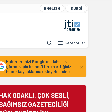
ENGLISH
KURDÎ
Kategoriler
Haberlerimizi Google'da daha sık
×
görmek için bianet'i tercih ettiğiniz
haber kaynaklarına ekleyebilirsiniz...
HAK ODAKLI, ÇOK SESLİ,
BAĞIMSIZ GAZETECİLİĞİ