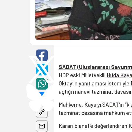
SADAT (Uluslararası Savunma
HDP eski Milletvekili
Hüda Kay
Oktay’ın yanıtlaması istemiyle
açtığı manevi tazminat davasın
Mahkeme, Kaya'yı
SADAT
'ın “k
tazminat cezasına mahkum ett
Kararı bianet'e değerlendiren 