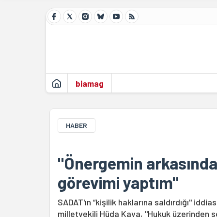
biamag
HABER
"Önergemin arkasınday
görevimi yaptım"
SADAT'ın “kişilik haklarına saldırdığı" iddi
milletvekili Hüda Kaya, "Hukuk üzerinden s