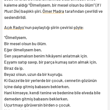
kaleme aldığı “Ölmeliysem, bir mesel olsun bu ölüm” (
If I
Must Die
) başlıklı şiiri,
Ömer Madra
tarafından çevrildi ve
seslendirildi.
Açık Radyo
’nun paylaştığı şiirin çevirisi
şöyle
:
“Ölmeliysem,
Bir mesel olsun bu ölüm.
Eğer ölmeliysem ben,
Sen yaşamalısın benim hikâyemi anlatmak için.
Eşyamı satıp savıp, bir parça kumaş satın almak için,
Biraz da ip,
Beyaz olsun, uzun da bir kuyruğu.
Ki Gazze’de bir yerlerde bir çocuk, cennetin gözünün
içine dalıp gitmiş babasını beklerken,
Hani kimseye, kendi tenine ve bedenine bile elveda bile
demeden gitmiş babasını beklerken,
Uçurtmayı görüversin birden o çocuk.