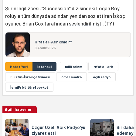
Şiirin İngilizcesi, “Succession” dizisindeki Logan Roy
rolüyle tüm dünyada adından yeniden söz ettiren İskoç
oyuncu Brian Cox tarafından
seslendirilmişti
. (TY)
Rıfat el-Arir kimdir?
8 Aralık 2023
Haber Yeri
İstanbul
militarizm
rıfat el-arir
Filistin-İsrail çatışması
ömer madra
açık radyo
İsrail'e kültürel boykot
ilgili haberler
Özgür Özel, Açık Radyo'yu
Bir daha 
ziyaret etti
edemeyec