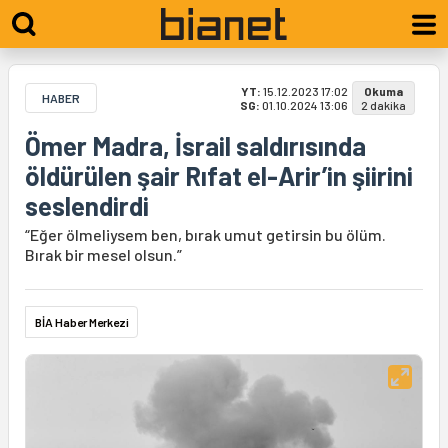
YT:
15.12.2023 17:02
Okuma
HABER
SG:
01.10.2024 13:06
2 dakika
Ömer Madra, İsrail saldırısında
öldürülen şair Rıfat el-Arir’in şiirini
seslendirdi
“Eğer ölmeliysem ben, bırak umut getirsin bu ölüm.
Bırak bir mesel olsun.”
BİA Haber Merkezi