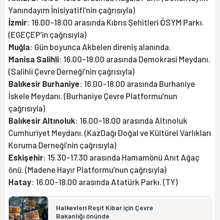
Yanındayım İnisiyatifi’nin çağrısıyla)
İzmir
: 16.00-18.00 arasında Kıbrıs Şehitleri ÖSYM Parkı.
(EGEÇEP’in çağrısıyla)
Muğla
: Gün boyunca Akbelen direniş alanında.
Manisa Salihli
: 16.00-18.00 arasında Demokrasi Meydanı.
(Salihli Çevre Derneği’nin çağrısıyla)
Balıkesir Burhaniye
: 16.00-18.00 arasında Burhaniye
İskele Meydanı. (Burhaniye Çevre Platformu’nun
çağrısıyla)
Balıkesir Altınoluk
: 16.00-18.00 arasında Altınoluk
Cumhuriyet Meydanı. (KazDağı Doğal ve Kültürel Varlıkları
Koruma Derneği’nin çağrısıyla)
Eskişehir
: 15.30-17.30 arasında Hamamönü Anıt Ağaç
önü. (Madene Hayır Platformu’nun çağrısıyla)
Hatay
: 16.00-18.00 arasında Atatürk Parkı. (TY)
Halkevleri Reşit Kibar için Çevre
Bakanlığı önünde