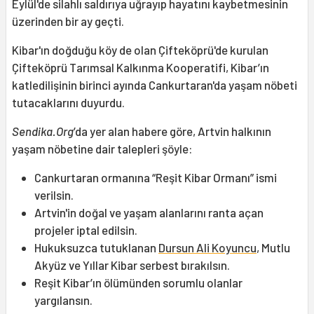
Eylül'de silahlı saldırıya uğrayıp hayatını kaybetmesinin
üzerinden bir ay geçti.
Kibar'ın doğduğu köy de olan Çifteköprü'de kurulan
Çifteköprü Tarımsal Kalkınma Kooperatifi, Kibar’ın
katledilişinin birinci ayında Cankurtaran'da yaşam nöbeti
tutacaklarını duyurdu.
Sendika.Org
’da yer alan habere göre, Artvin halkının
yaşam nöbetine dair talepleri şöyle:
Cankurtaran ormanına “Reşit Kibar Ormanı” ismi
verilsin.
Artvin'in doğal ve yaşam alanlarını ranta açan
projeler iptal edilsin.
Hukuksuzca tutuklanan
Dursun Ali Koyuncu
, Mutlu
Akyüz ve Yıllar Kibar serbest bırakılsın.
Reşit Kibar’ın ölümünden sorumlu olanlar
yargılansın.