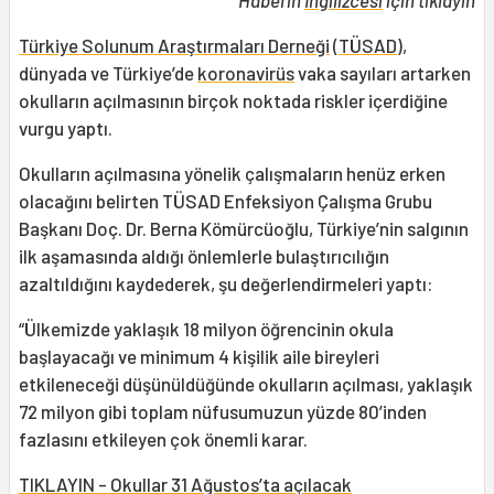
Haberin
İngilizcesi
için tıklayın
Türkiye Solunum Araştırmaları Derneği
(
TÜSAD
),
dünyada ve Türkiye’de
koronavirüs
vaka sayıları artarken
okulların açılmasının birçok noktada riskler içerdiğine
vurgu yaptı.
Okulların açılmasına yönelik çalışmaların henüz erken
olacağını belirten TÜSAD Enfeksiyon Çalışma Grubu
Başkanı Doç. Dr. Berna Kömürcüoğlu, Türkiye’nin salgının
ilk aşamasında aldığı önlemlerle bulaştırıcılığın
azaltıldığını kaydederek, şu değerlendirmeleri yaptı:
“Ülkemizde yaklaşık 18 milyon öğrencinin okula
başlayacağı ve minimum 4 kişilik aile bireyleri
etkileneceği düşünüldüğünde okulların açılması, yaklaşık
72 milyon gibi toplam nüfusumuzun yüzde 80’inden
fazlasını etkileyen çok önemli karar.
TIKLAYIN - Okullar 31 Ağustos’ta açılacak