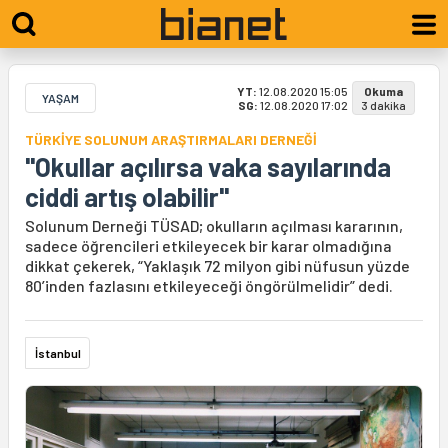
YT:
12.08.2020 15:05
Okuma
YAŞAM
SG:
12.08.2020 17:02
3 dakika
TÜRKİYE SOLUNUM ARAŞTIRMALARI DERNEĞİ
"Okullar açılırsa vaka sayılarında
ciddi artış olabilir"
Solunum Derneği TÜSAD; okulların açılması kararının,
sadece öğrencileri etkileyecek bir karar olmadığına
dikkat çekerek, “Yaklaşık 72 milyon gibi nüfusun yüzde
80’inden fazlasını etkileyeceği öngörülmelidir” dedi.
İstanbul