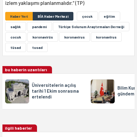
izlem yaklaşımı planlanmalıdır.” (TP)
Haber Yeri
BİA Haber Merkezi
çocuk
eğitim
sağlık
pandemi
Türkiye Solunum Araştırmaları Derneği
cocuk
koronavirüs
koronavirus
koronavîrus
tüsad
tusad
bu haberin uzantıları
Üniversitelerin açılış
Bilim Kur
tarihi 1 Ekim sonrasına
gündemiy
ertelendi
ilgili haberler