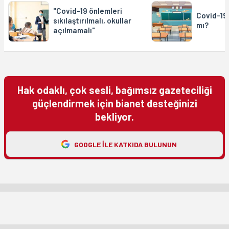
"Covid-19 önlemleri
Covid-19’
sıkılaştırılmalı, okullar
mı?
açılmamalı"
Hak odaklı, çok sesli, bağımsız gazeteciliği
güçlendirmek için bianet desteğinizi
bekliyor.
GOOGLE ILE KATKIDA BULUNUN