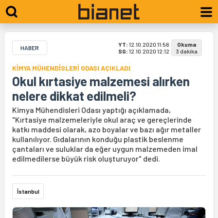
YT:
12.10.2020 11:56
Okuma
HABER
SG:
12.10.2020 12:12
3 dakika
KİMYA MÜHENDİSLERİ ODASI AÇIKLADI
Okul kırtasiye malzemesi alırken
nelere dikkat edilmeli?
Kimya Mühendisleri Odası yaptığı açıklamada,
"Kırtasiye malzemeleriyle okul araç ve gereçlerinde
katkı maddesi olarak, azo boyalar ve bazı ağır metaller
kullanılıyor. Gıdalarının konduğu plastik beslenme
çantaları ve suluklar da eğer uygun malzemeden imal
edilmedilerse büyük risk oluşturuyor" dedi.
İstanbul