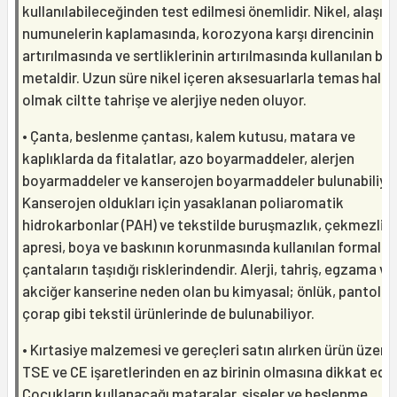
kullanılabileceğinden test edilmesi önemlidir. Nikel, alaşım
numunelerin kaplamasında, korozyona karşı direncinin
artırılmasında ve sertliklerinin artırılmasında kullanılan bir
metaldir. Uzun süre nikel içeren aksesuarlarla temas halin
olmak ciltte tahrişe ve alerjiye neden oluyor.
• Çanta, beslenme çantası, kalem kutusu, matara ve
kaplıklarda da fitalatlar, azo boyarmaddeler, alerjen
boyarmaddeler ve kanserojen boyarmaddeler bulunabiliyor
Kanserojen oldukları için yasaklanan poliaromatik
hidrokarbonlar (PAH) ve tekstilde buruşmazlık, çekmezlik
apresi, boya ve baskının korunmasında kullanılan formalde
çantaların taşıdığı risklerindendir. Alerji, tahriş, egzama ve
akciğer kanserine neden olan bu kimyasal; önlük, pantolon
çorap gibi tekstil ürünlerinde de bulunabiliyor.
• Kırtasiye malzemesi ve gereçleri satın alırken ürün üzeri
TSE ve CE işaretlerinden en az birinin olmasına dikkat edil
Çocukların kullanacağı mataralar, şişeler ve beslenme