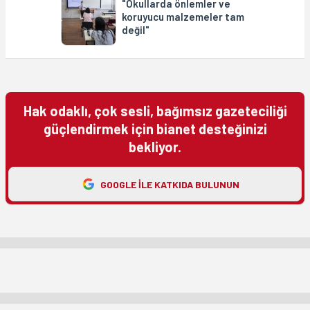
"Okullarda önlemler ve
koruyucu malzemeler tam
değil"
Hak odaklı, çok sesli, bağımsız gazeteciliği
güçlendirmek için bianet desteğinizi
bekliyor.
GOOGLE ILE KATKIDA BULUNUN