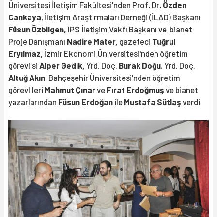
Üniversitesi İletişim Fakültesi'nden Prof
.
Dr
. Özden
Cankaya
, İletişim Araştırmaları Derneği (İLAD) Başkanı
Füsun Özbilgen,
IPS İletişim Vakfı Başkanı ve bianet
Proje Danışmanı
Nadire Mater,
gazeteci
Tuğrul
Eryılmaz,
İzmir Ekonomi Üniversitesi'nden öğretim
görevlisi
Alper Gedik,
Yrd. Doç.
Burak Doğu
, Yrd. Doç.
Altuğ Akın
, Bahçeşehir Üniversitesi'nden öğretim
görevlileri
Mahmut
Çınar
ve
Fırat Erdoğmuş
ve bianet
yazarlarından
Füsun
Erdoğan
ile
Mustafa
Sütlaş
verdi.