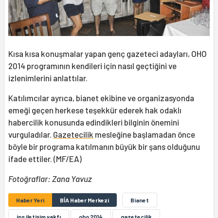
Kısa kısa konuşmalar yapan genç gazeteci adayları, OHO
2014 programının kendileri için nasıl geçtiğini ve
izlenimlerini anlattılar.
Katılımcılar ayrıca, bianet ekibine ve organizasyonda
emeği geçen herkese teşekkür ederek hak odaklı
habercilik konusunda edindikleri bilginin önemini
vurguladılar.
Gazetecilik
mesleğine başlamadan önce
böyle bir programa katılmanın büyük bir şans olduğunu
ifade ettiler. (MF/EA)
Fotoğraflar: Zana Yavuz
Haber Yeri
BİA Haber Merkezi
Bianet
ips iletişim vakfı
oho 2014
gazetecilik