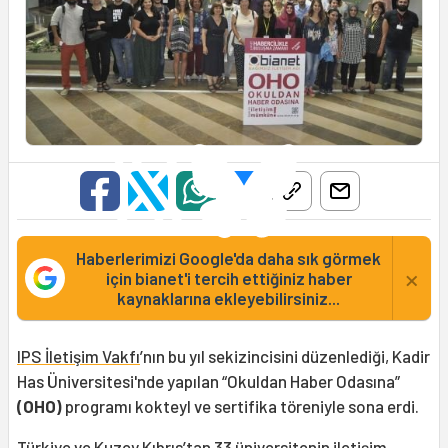
Haberlerimizi Google'da daha sık görmek
×
için bianet'i tercih ettiğiniz haber
kaynaklarına ekleyebilirsiniz...
IPS İletişim Vakfı
’nın bu yıl sekizincisini düzenlediği, Kadir
Has Üniversitesi'nde yapılan “Okuldan Haber Odasına”
(OHO)
programı kokteyl ve sertifika töreniyle sona erdi.
Türkiye ve Kuzey Kıbrıs’tan 33 üniversitenin iletişim