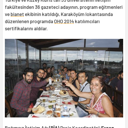
fakültesinden 36 gazeteci adayının, program eğitmenleri
ve
bianet
ekibinin katıldığı, Karaköyüm lokantasında
düzenlenen programda
OHO 2014
katılımcıları
sertifikalarını aldılar.
Bağımsız İletişim Ağı
(BİA)
Proje Koordinatörü
Evren